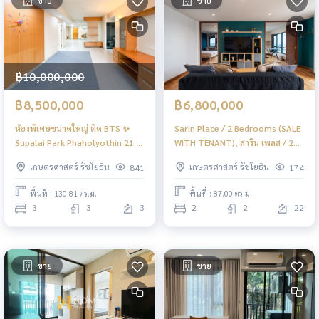
฿10,000,000
฿8,500,000
฿6,800,000
ห้องพิเศษขนาดใหญ่ ติด BTS ✨
Sarin Place / 2 Bedrooms (SALE
Supalai Park Phaholyothin 21 /
WITH TENANT), สาริน เพลส / 2
3 Bedrooms (FOR SALE), ศุภาลัย
ห้องนอน (ขายพร้อมผู้เช่า) PINP292
เกษตรศาสตร์ รัชโยธิน
เกษตรศาสตร์ รัชโยธิน
841
174
ปาร์ค พหลโยธิน 21 / 3 ห้องนอน
(ขาย) PINP267
พื้นที่ : 130.81 ตร.ม.
พื้นที่ : 87.00 ตร.ม.
3
3
3
2
2
22
ขาย
ขาย