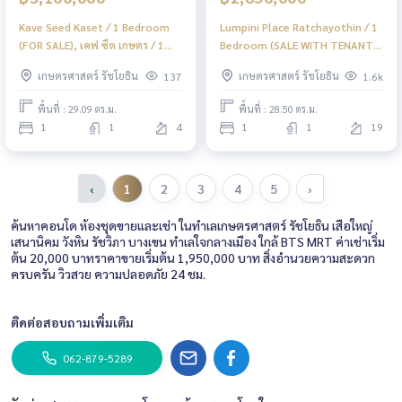
Kave Seed Kaset / 1 Bedroom
Lumpini Place Ratchayothin / 1
(FOR SALE), เคฟ ซีด เกษตร / 1
Bedroom (SALE WITH TENANT),
ห้องนอน (ขาย) PINP317
ลุมพินี เพลส รัชโยธิน / 1 ห้องนอน
เกษตรศาสตร์ รัชโยธิน
เกษตรศาสตร์ รัชโยธิน
137
1.6k
(ขายพร้อมผู้เช่า) PINP104
พื้นที่ : 29.09 ตร.ม.
พื้นที่ : 28.50 ตร.ม.
1
1
4
1
1
19
‹
1
2
3
4
5
›
ค้นหาคอนโด ห้องชุดขายและเช่า ในทำเลเกษตรศาสตร์ รัชโยธิน เสือใหญ่
เสนานิคม วังหิน รัชวิภา บางเขน ทำเลใจกลางเมือง ใกล้ BTS MRT ค่าเช่าเริ่ม
ต้น 20,000 บาทราคาขายเริ่มต้น 1,950,000 บาท สิ่งอำนวยความสะดวก
ครบครัน วิวสวย ความปลอดภัย 24 ชม.
ติดต่อสอบถามเพิ่มเติม
062-879-5289