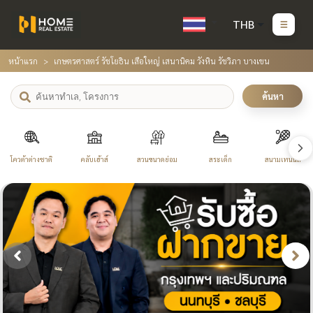
THB
หน้าแรก
เกษตรศาสตร์ รัชโยธิน เสือใหญ่ เสนานิคม วังหิน รัชวิภา บางเขน
ค้นหา
โควต้าต่างชาติ
คลับเฮ้าส์
สวนขนาดย่อม
สระเด็ก
สนามเทนนิส