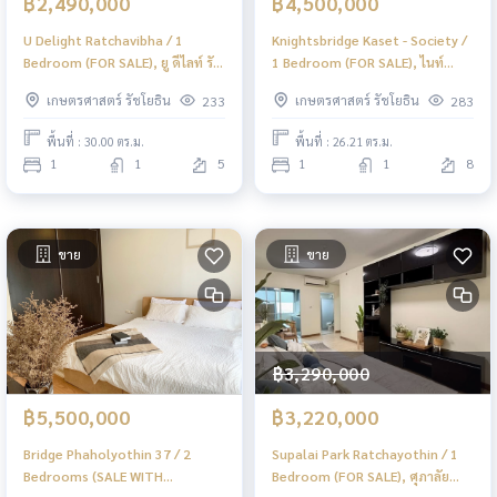
฿2,490,000
฿4,500,000
U Delight Ratchavibha / 1
Knightsbridge Kaset - Society /
Bedroom (FOR SALE), ยู ดีไลท์ รัช
1 Bedroom (FOR SALE), ไนท์
วิภา / 1 ห้องนอน (ขาย) JSMN075
บริดจ์ เกษตร - โซไซตี้ / 1 ห้องนอน
เกษตรศาสตร์ รัชโยธิน
เกษตรศาสตร์ รัชโยธิน
233
283
(ขาย) JSMN058
พื้นที่ : 30.00 ตร.ม.
พื้นที่ : 26.21 ตร.ม.
1
1
5
1
1
8
ขาย
ขาย
฿3,290,000
฿5,500,000
฿3,220,000
Bridge Phaholyothin 37 / 2
Supalai Park Ratchayothin / 1
Bedrooms (SALE WITH
Bedroom (FOR SALE), ศุภาลัย