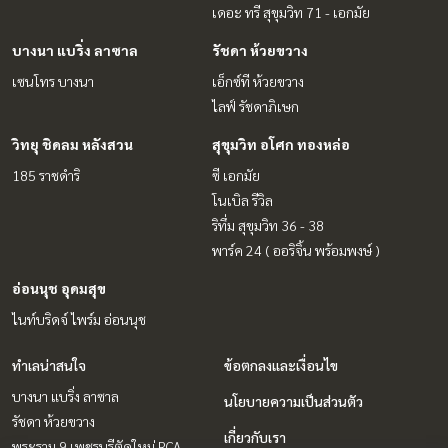
เดอะ ทรี สุขุมวิท 71 - เอกมัย
บางนา แบริ่ง ลาซาล
รัชดา ห้วยขวาง
เซนโทร บางนา
เอ็กซ์ที ห้วยขวาง
ไลฟ์ รัชดาภิเษก
วิทยุ ชิดลม หลังสวน
สุขุมวิท อโศก ทองหล่อ
185 ราชดำริ
ซี เอกมัย
โนเบิล รีวิล
ริทึ่ม สุขุมวิท 36 - 38
พาร์ค 24 ( ออริจิ้น พร้อมพงษ์ )
อ่อนนุช อุดมสุข
ไนท์บริดจ์ ไพร์ม อ่อนนุช
ทำเลน่าสนใจ
ข้อตกลงและเงื่อนไข
บางนา แบริ่ง ลาซาล
นโยบายความเป็นส่วนตัว
รัชดา ห้วยขวาง
เกี่ยวกับเรา
พระราม 9 เพชรบุรีตัดใหม่ RCA