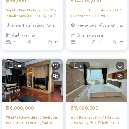
฿38,000
฿14,000,000
Supalai Park Phaholyothin 21 /
Supalai Park Phaholyothin 21 /
2 Bedrooms (FOR RENT), ศุภาลัย
3 Bedrooms (SALE WITH
ปาร์ค พหลโยธิน 21 / 2 ห้องนอน
TENANT), ศุภาลัย ปาร์ค พหลโยธิน
เกษตรศาสตร์ รัชโยธิน
เกษตรศาสตร์ รัชโยธิน
122
136
(เช่า) PINP308
21 / 3 ห้องนอน (ขายพร้อมผู้เช่า)
PINP305
พื้นที่ : 103.00 ตร.ม.
พื้นที่ : 128.00 ตร.ม.
2
2
15
3
2
29
ขาย
ขาย
฿6,000,000
฿5,490,000
Wind Ratchayothin / 1 Bedroom
Wind Ratchayothin / 1 Bedroom
(SALE WITH TENENT), วินด์ รัช
(FOR SALE), วินด์ รัชโยธิน / 1 ห้อง
โยธิน / 1 ห้องนอน (ขายพร้อมผู้เช่า)
นอน (ขาย) PINP226