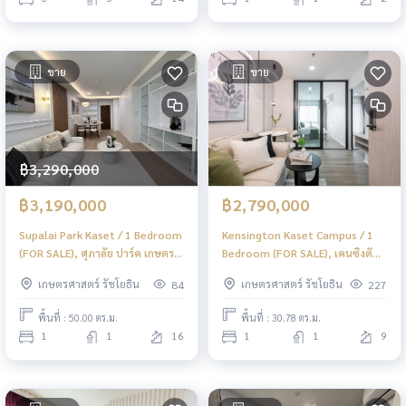
ขาย
ขาย
฿3,290,000
฿3,190,000
฿2,790,000
Supalai Park Kaset / 1 Bedroom
Kensington Kaset Campus / 1
(FOR SALE), ศุภาลัย ปาร์ค เกษตร /
Bedroom (FOR SALE), เคนซิงตัน
1 ห้องนอน (ขาย) PINP347
เกษตร แคมปัส / 1 ห้องนอน (ขาย)
เกษตรศาสตร์ รัชโยธิน
เกษตรศาสตร์ รัชโยธิน
84
227
PINP252
พื้นที่ : 50.00 ตร.ม.
พื้นที่ : 30.78 ตร.ม.
1
1
16
1
1
9