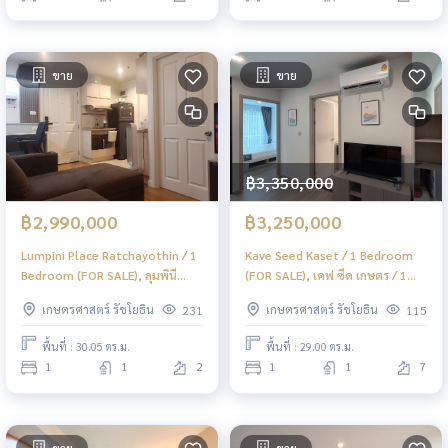
ขาย
ขาย
฿3,350,000
฿2,990,000
฿3,250,000
Lumpini Place Ratchayothin / 1
Kave Seed Kaset / 1 Bedroom
Bedroom (FOR SALE), ลุมพินี
(FOR SALE), เคฟ ซีด เกษตร / 1
เพลส รัชโยธิน / 1 ห้องนอน (ขาย)
ห้องนอน (ขาย) PINP318
เกษตรศาสตร์ รัชโยธิน
เกษตรศาสตร์ รัชโยธิน
231
115
PINP272
พื้นที่ : 30.05 ตร.ม.
พื้นที่ : 29.00 ตร.ม.
1
1
2
1
1
7
ขาย
ขาย