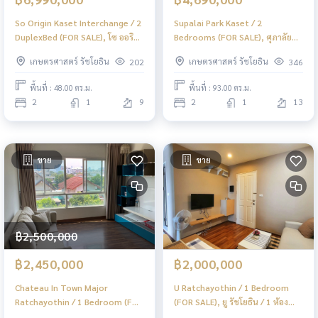
So Origin Kaset Interchange / 2
Supalai Park Kaset / 2
DuplexBed (FOR SALE), โซ ออริจิ้น
Bedrooms (FOR SALE), ศุภาลัย
เกษตร อินเตอร์เชนจ์ / 2 ดูเพล็กซ์
ปาร์ค เกษตร / 2 ห้องนอน (ขาย)
เกษตรศาสตร์ รัชโยธิน
เกษตรศาสตร์ รัชโยธิน
202
346
(ขาย) PINP220
PINP152
พื้นที่ : 48.00 ตร.ม.
พื้นที่ : 93.00 ตร.ม.
2
1
9
2
1
13
ขาย
ขาย
฿2,500,000
฿2,450,000
฿2,000,000
Chateau In Town Major
U Ratchayothin / 1 Bedroom
Ratchayothin / 1 Bedroom (FOR
(FOR SALE), ยู รัชโยธิน / 1 ห้อง
SALE), ชาโตว์ อินทาวน์ เมเจอร์ รัช
นอน (ขาย) PINP331