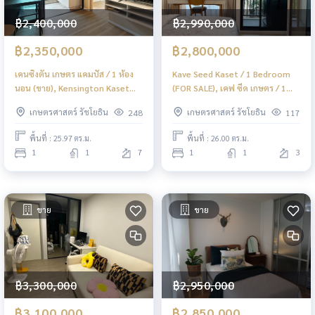
฿2,400,000
฿2,990,000
฿2,350,000
฿2,800,000
เคนซิงตัน เกษตร แคมปัส / 1 ห้อง
Kave Seed Kaset / 1 Bedroom
นอน (ขาย), Kensington Kaset
(FOR SALE), เคฟ ซีด เกษตร / 1
Campus / 1 Bedroom (FOR
ห้องนอน (ขาย) PINP319
เกษตรศาสตร์ รัชโยธิน
เกษตรศาสตร์ รัชโยธิน
248
117
SALE) PINP249
พื้นที่ : 25.97 ตร.ม.
พื้นที่ : 26.00 ตร.ม.
1
1
7
1
1
3
ขาย
ขาย
฿3,300,000
฿2,950,000
฿3,100,000
฿2,850,000