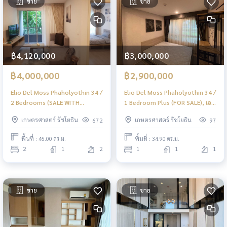
ขาย
ขาย
฿4,120,000
฿3,000,000
฿4,000,000
฿2,900,000
Elio Del Moss Phaholyothin 34 /
Elio Del Moss Phaholyothin 34 /
2 Bedrooms (SALE WITH
1 Bedroom Plus (FOR SALE), เอล
TENANT), เอลลิโอ เดล มอสส์
ลิโอ เดล มอสส์ พหลโยธิน 34 / 1
เกษตรศาสตร์ รัชโยธิน
เกษตรศาสตร์ รัชโยธิน
672
97
พหลโยธิน 34 / 2 ห้องนอน (ขาย
ห้องนอน พลัส (ขาย) PINP330
พร้อมผู้เช่า) PINP332
พื้นที่ : 46.00 ตร.ม.
พื้นที่ : 34.90 ตร.ม.
2
1
2
1
1
1
ขาย
ขาย