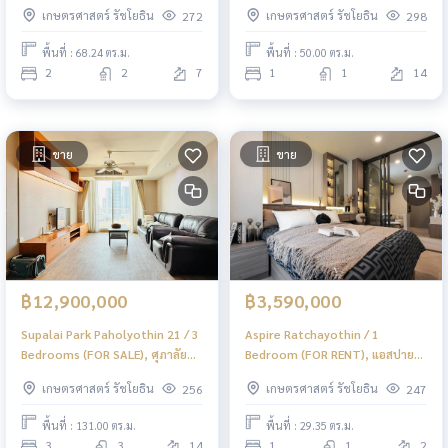
TENENT), บริดจ์ พหลโยธิน 37 / 2
ปาร์ค รัชโยธิน / 1 ห้องนอน (ขาย)
เกษตรศาสตร์ รัชโยธิน
เกษตรศาสตร์ รัชโยธิน
272
298
ห้องนอน (ขายพร้อมผู้เช่า)
JSMN050
JSMN055
พื้นที่ : 68.24 ตร.ม.
พื้นที่ : 50.00 ตร.ม.
2
2
7
1
1
14
ขาย
ขาย
฿12,900,000
฿3,590,000
Supalai Park Paholyothin 21 / 3
Aspire Ratchayothin / 1
Bedrooms (FOR SALE), ศุภาลัย
Bedroom (FOR RENT), แอสปาย
ปาร์ค พหลโยธิน 21 / 3 ห้องนอน
รัชโยธิน / 1 ห้องนอน (เช่า)
เกษตรศาสตร์ รัชโยธิน
เกษตรศาสตร์ รัชโยธิน
256
247
(ขาย) PINP264
PINP244
พื้นที่ : 131.00 ตร.ม.
พื้นที่ : 29.35 ตร.ม.
3
3
14
1
1
2