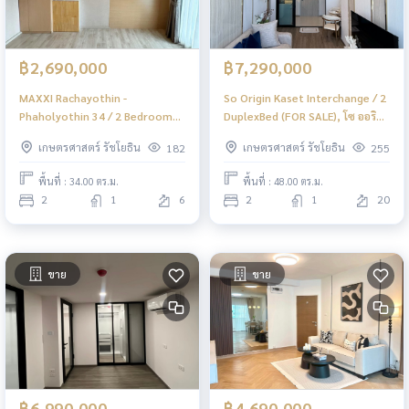
฿2,690,000
฿7,290,000
MAXXI Rachayothin -
So Origin Kaset Interchange / 2
Phaholyothin 34 / 2 Bedrooms
DuplexBed (FOR SALE), โซ ออริจิ้น
(FOR SALE), แมกซ์ซี่ รัชโยธิน -
เกษตร อินเตอร์เชนจ์ / 2 ดูเพล็
เกษตรศาสตร์ รัชโยธิน
เกษตรศาสตร์ รัชโยธิน
182
255
พหลโยธิน 34 / 2 ห้องนอน (ขาย)
กซ์(ขาย) PINP221
PINP303
พื้นที่ : 34.00 ตร.ม.
พื้นที่ : 48.00 ตร.ม.
2
1
6
2
1
20
ขาย
ขาย
฿6,990,000
฿4,690,000