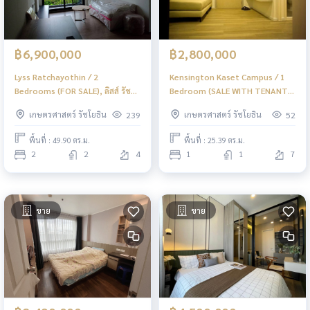
฿6,900,000
฿2,800,000
Lyss Ratchayothin / 2
Kensington Kaset Campus / 1
Bedrooms (FOR SALE), ลิสส์ รัช
Bedroom (SALE WITH TENANT),
โยธิน / 2 ห้องนอน (ขาย) JSMN088
เคนซิงตัน เกษตร แคมปัส / 1 ห้อง
เกษตรศาสตร์ รัชโยธิน
เกษตรศาสตร์ รัชโยธิน
239
52
นอน (ขายพร้อมผู้เช่า) JSMN189
พื้นที่ : 49.90 ตร.ม.
พื้นที่ : 25.39 ตร.ม.
2
2
4
1
1
7
ขาย
ขาย