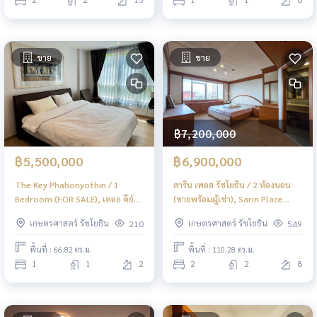
ขาย
ขาย
฿7,200,000
฿5,500,000
฿6,900,000
The Key Phahonyothin / 1
สาริน เพลส รัชโยธิน / 2 ห้องนอน
Bedroom (FOR SALE), เดอะ คีย์
(ขายพร้อมผู้เช่า), Sarin Place
พหลโยธิน / 1 ห้องนอน (ขาย)
Ratchayothin / 2 Bedrooms
เกษตรศาสตร์ รัชโยธิน
เกษตรศาสตร์ รัชโยธิน
210
549
JSMN089
(SALE WITH TENANT) PINP290
พื้นที่ : 66.82 ตร.ม.
พื้นที่ : 110.28 ตร.ม.
1
1
2
2
2
8