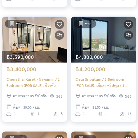
ขาย
ขาย
฿3,590,000
฿4,300,000
฿3,400,000
฿4,200,000
Chewathai Kaset - Nawamin / 1
Ciela Sripatum / 1 Bedroom
Bedroom (FOR SALE), ชีวาทัย
(FOR SALE), เซียล่า ศรีปทุม / 1
เกษตร - นวมินทร์ / 1 ห้องนอน
ห้องนอน (ขาย) PINP337
เกษตรศาสตร์ รัชโยธิน
เกษตรศาสตร์ รัชโยธิน
363
566
(ขาย) PINP144
พื้นที่ : 29.00 ตร.ม.
พื้นที่ : 31.50 ตร.ม.
1
1
8
1
1
16