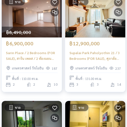
ขาย
ขาย
฿8,490,000
฿6,900,000
฿12,900,000
Sarin Place / 2 Bedrooms (FOR
Supalai Park Paholyothin 21 / 3
SALE), สาริน เพลส / 2 ห้องนอน
Bedrooms (FOR SALE), ศุภาลัย
(ขาย) PINP291
ปาร์ค พหลโยธิน 21 / 3 ห้องนอน
เกษตรศาสตร์ รัชโยธิน
เกษตรศาสตร์ รัชโยธิน
187
237
(ขาย) JSMN087
พื้นที่ : 110.00 ตร.ม.
พื้นที่ : 131.00 ตร.ม.
2
2
10
3
3
14
ขาย
ขาย