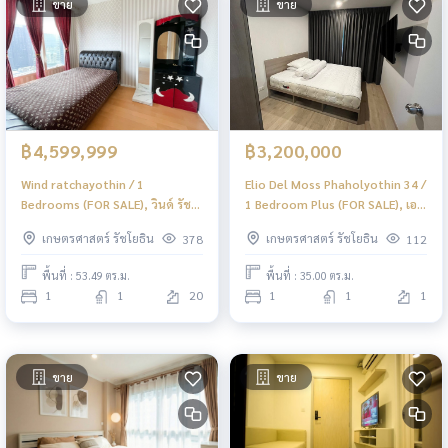
ขาย
ขาย
฿4,599,999
฿3,200,000
Wind ratchayothin / 1
Elio Del Moss Phaholyothin 34 /
Bedrooms (FOR SALE), วินด์ รัช
1 Bedroom Plus (FOR SALE), เอล
โยธิน / 1 ห้องนอน (ขาย) PINP164
ลิโอ เดล มอสส์ พหลโยธิน 34 / 1
เกษตรศาสตร์ รัชโยธิน
เกษตรศาสตร์ รัชโยธิน
378
112
ห้องนอน พลัส (ขาย) PINP340
พื้นที่ : 53.49 ตร.ม.
พื้นที่ : 35.00 ตร.ม.
1
1
20
1
1
1
ขาย
ขาย