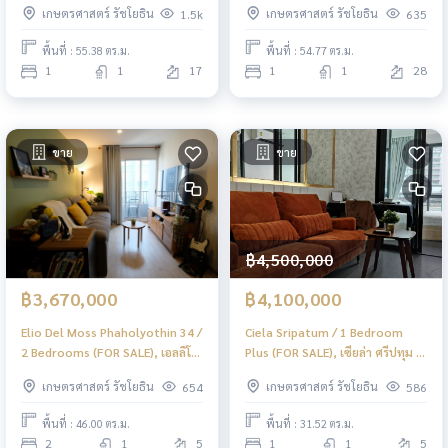
เกษตรศาสตร์ รัชโยธิน
เกษตรศาสตร์ รัชโยธิน
1.5k
635
PINP227
พื้นที่ : 55.38 ตร.ม.
พื้นที่ : 54.77 ตร.ม.
1
1
17
1
1
28
ขาย
ขาย
฿4,500,000
฿3,670,000
฿4,100,000
Elio Del Moss Phaholyothin 34 /
Ciela Sripatum / 1 Bedroom
2 Bedrooms (FOR SALE), เอลลิโอ
Plus (FOR SALE), เซียล่า ศรีปทุม /
เดล มอสส์ พหลโยธิน 34 / 2 ห้อง
1 ห้องนอน พลัส (ขาย) PINP336
เกษตรศาสตร์ รัชโยธิน
เกษตรศาสตร์ รัชโยธิน
654
586
นอน (ขาย) PINP333
พื้นที่ : 46.00 ตร.ม.
พื้นที่ : 31.52 ตร.ม.
2
1
5
1
1
5