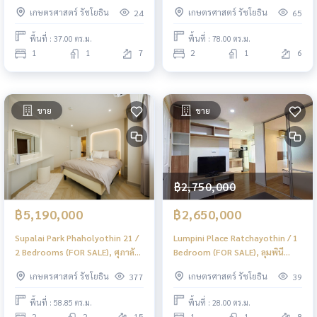
JSMN281
ปาร์ค รัชโยธิน / 2 ห้องนอน (ขาย)
เกษตรศาสตร์ รัชโยธิน
เกษตรศาสตร์ รัชโยธิน
24
65
JSMN393
พื้นที่ : 37.00 ตร.ม.
พื้นที่ : 78.00 ตร.ม.
1
1
7
2
1
6
ขาย
ขาย
฿2,750,000
฿5,190,000
฿2,650,000
Supalai Park Phaholyothin 21 /
Lumpini Place Ratchayothin / 1
2 Bedrooms (FOR SALE), ศุภาลัย
Bedroom (FOR SALE), ลุมพินี
ปาร์ค พหลโยธิน 21 / 2 ห้องนอน
เพลส รัชโยธิน / 1 ห้องนอน (ขาย)
เกษตรศาสตร์ รัชโยธิน
เกษตรศาสตร์ รัชโยธิน
377
39
(ขาย) AMP010
PYN007
พื้นที่ : 58.85 ตร.ม.
พื้นที่ : 28.00 ตร.ม.
2
2
15
1
1
8