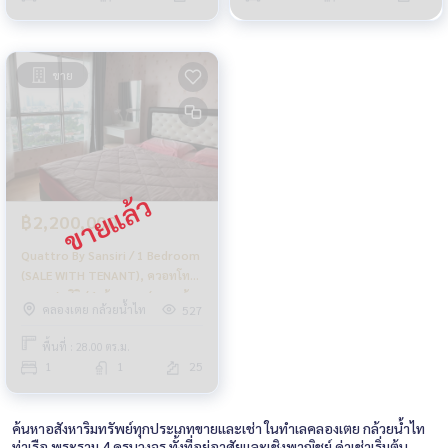
ขาย
฿2,200,000
Quattro By Sansiri / 1 Bedroom
(SALE WITH TENANT), ควอทโทร
บาย แสนสิริ / 1 ห้องนอน (ขายพร้อม
คลองเตย กล้วยน้ำไท
527
ผู้เช่า) HL1461
พื้นที่ : 28.00 ตร.ม.
1
1
25
ค้นหาอสังหาริมทรัพย์ทุกประเภทขายและเช่า ในทำเลคลองเตย กล้วยน้ำไท
ท่าเรือ พระราม 4 ครบวงจร ทั้งที่อยู่อาศัยและเชิงพาณิชย์ ค่าเช่าเริ่มต้น