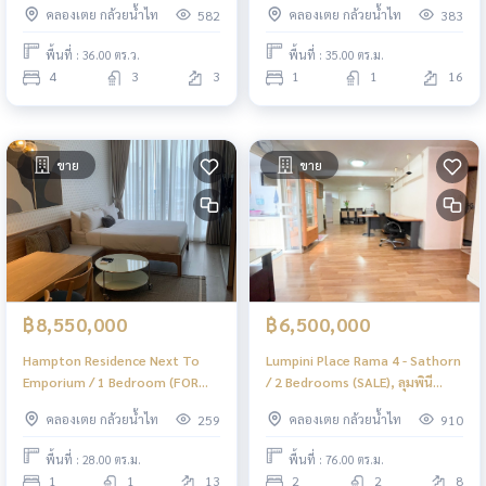
คลองเตย กล้วยน้ำไท
คลองเตย กล้วยน้ำไท
582
383
DO191
F364
พื้นที่ : 36.00 ตร.ว.
พื้นที่ : 35.00 ตร.ม.
4
3
3
1
1
16
ขาย
ขาย
฿8,550,000
฿6,500,000
Hampton Residence Next To
Lumpini Place Rama 4 - Sathorn
Emporium / 1 Bedroom (FOR
/ 2 Bedrooms (SALE), ลุมพินี
SALE), แฮมป์ตัน เรสซิเดนซ์ เน็กซ์ ทู
เพลส พระราม 4 - สาทร / 2 ห้อง
คลองเตย กล้วยน้ำไท
คลองเตย กล้วยน้ำไท
259
910
เอ็มโพเรียม / 1 ห้องนอน (ขาย)
นอน (ขาย) DO362
NC106
พื้นที่ : 28.00 ตร.ม.
พื้นที่ : 76.00 ตร.ม.
1
1
13
2
2
8