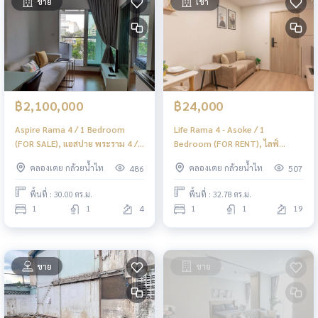
ขาย
เช่า
฿2,100,000
฿24,000
Aspire Rama 4 / 1 Bedroom
Life Rama 4 - Asoke / 1
(FOR SALE), แอสปาย พระราม 4 /
Bedroom (FOR RENT), ไลฟ์
1 ห้องนอน (ขาย) HL2010
พระราม 4 - อโศก / 1 ห้องนอน (ให้
คลองเตย กล้วยน้ำไท
คลองเตย กล้วยน้ำไท
486
507
เช่า) DO578
พื้นที่ : 30.00 ตร.ม.
พื้นที่ : 32.78 ตร.ม.
1
1
4
1
1
19
ขาย
ขาย