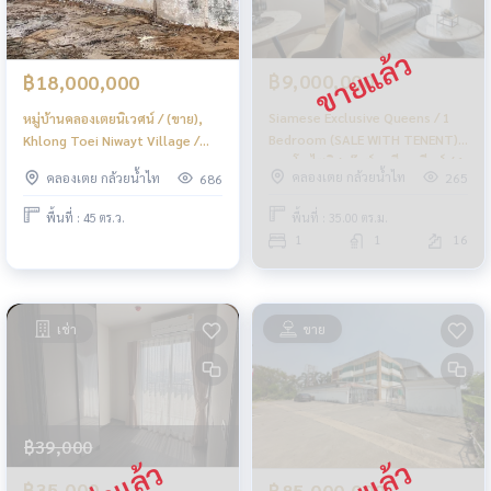
฿9,000,000
฿18,000,000
Siamese Exclusive Queens / 1
หมู่บ้านคลองเตยนิเวศน์ / (ขาย),
Bedroom (SALE WITH TENENT),
Khlong Toei Niwayt Village /
คอนโด ไซมิส เอ๊กซ์คลูซีพ ควีนส์ / 1
(SALE) NUT1121
คลองเตย กล้วยน้ำไท
คลองเตย กล้วยน้ำไท
265
686
ห้องนอน (ขายพร้อมผู้เช่า) BJ044
พื้นที่ : 35.00 ตร.ม.
พื้นที่ : 45 ตร.ว.
1
1
16
เช่า
ขาย
฿39,000
฿35,000
฿85,000,000