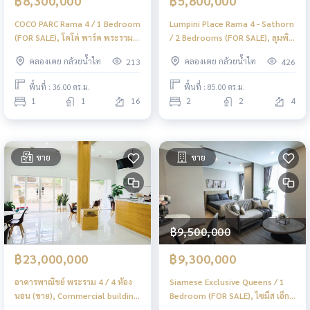
฿8,300,000
฿5,800,000
COCO PARC Rama 4 / 1 Bedroom
Lumpini Place Rama 4 - Sathorn
(FOR SALE), โคโค่ พาร์ค พระราม 4
/ 2 Bedrooms (FOR SALE), ลุมพินี
/ 1 ห้องนอน (ขาย) BL040
เพลส พระราม 4 - สาทร / 2 ห้อง
คลองเตย กล้วยน้ำไท
คลองเตย กล้วยน้ำไท
213
426
นอน (ขาย) DO684
พื้นที่ : 36.00 ตร.ม.
พื้นที่ : 85.00 ตร.ม.
1
1
16
2
2
4
ขาย
ขาย
฿9,500,000
฿23,000,000
฿9,300,000
อาคารพาณิชย์ พระราม 4 / 4 ห้อง
Siamese Exclusive Queens / 1
นอน (ขาย), Commercial building
Bedroom (FOR SALE), ไซมีส เอ็กซ์
Rama 4 / 4 Bedrooms (SALE)
คลูซีฟ ควีนส์ / 1 ห้องนอน (ขาย)