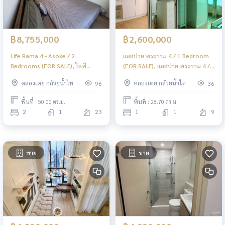
฿8,755,000
฿2,600,000
Life Rama 4 - Asoke / 2
แอสปาย พระราม 4 / 1 Bedroom
Bedrooms (FOR SALE), ไลฟ์
(FOR SALE), แอสปาย พระราม 4 /
พระราม 4 - อโศก / 2 ห้องนอน
1 ห้องนอน (ขาย) PYN010
คลองเตย กล้วยน้ำไท
คลองเตย กล้วยน้ำไท
96
36
(ขาย) NES001
พื้นที่ : 50.00 ตร.ม.
พื้นที่ : 28.70 ตร.ม.
2
1
23
1
1
9
ขาย
ขาย