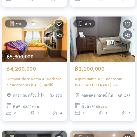
ขาย
ขาย
฿5,800,000
฿4,200,000
฿2,100,000
Lumpini Place Rama 4 - Sathorn
Aspire Rama 4 / 1 Bedroom
/ 2 Bedrooms (SALE), ลุมพินี
(SALE WITH TENANT), แอ
เพลส พระราม 4 - สาทร / 2 ห้อง
สปาย พระราม 4 / 1 ห้องนอน (ขาย
คลองเตย กล้วยน้ำไท
คลองเตย กล้วยน้ำไท
773
483
นอน (ขาย) DO360
พร้อมผู้เช่า) HL2011
พื้นที่ : 60.00 ตร.ม.
พื้นที่ : 30.00 ตร.ม.
2
2
4
1
1
7