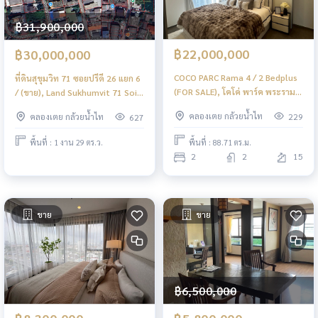
฿31,900,000
฿22,000,000
฿30,000,000
COCO PARC Rama 4 / 2 Bedplus
ที่ดินสุขุมวิท 71 ซอยปรีดี 26 แยก 6
(FOR SALE), โคโค่ พาร์ค พระราม 4
/ (ขาย), Land Sukhumvit 71 Soi
/ 2 ห้องนอน พลัส (ขาย) BL041
Pridi 26 Yaek 6 / (SALE) PALM826
คลองเตย กล้วยน้ำไท
คลองเตย กล้วยน้ำไท
229
627
พื้นที่ : 88.71 ตร.ม.
พื้นที่ : 1 งาน 29 ตร.ว.
2
2
15
ขาย
ขาย
฿6,500,000