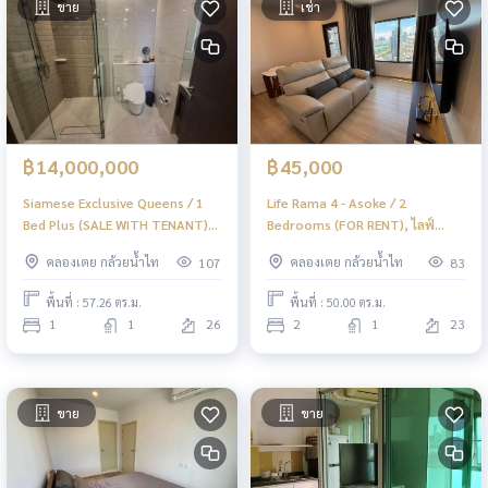
ขาย
เช่า
฿14,000,000
฿45,000
Siamese Exclusive Queens / 1
Life Rama 4 - Asoke / 2
Bed Plus (SALE WITH TENANT),
Bedrooms (FOR RENT), ไลฟ์
ไซมิส เอ๊กซ์คลูซีพ ควีนส์ / 1 ห้อง
พระราม 4 - อโศก / 2 ห้องนอน (ให้
คลองเตย กล้วยน้ำไท
คลองเตย กล้วยน้ำไท
107
83
นอน + ห้องอเนกประสงค์ (ขาย
เช่า) NES001
พร้อมผู้เช่า) NES005
พื้นที่ : 57.26 ตร.ม.
พื้นที่ : 50.00 ตร.ม.
1
1
26
2
1
23
ขาย
ขาย