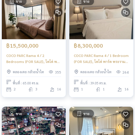
ขาย
ขาย
฿15,500,000
฿8,300,000
COCO PARC Rama 4 / 2
COCO PARC Rama 4 / 1 Bedroom
Bedrooms (FOR SALE), โคโค่ พาร์
(FOR SALE), โคโค่ พาร์ค พระราม 4
ค พระราม 4 / 2 ห้องนอน (ขาย)
/ 1 ห้องนอน (ขาย) BL042
คลองเตย กล้วยน้ำไท
คลองเตย กล้วยน้ำไท
355
264
BL024
พื้นที่ : 65.00 ตร.ม.
พื้นที่ : 39.05 ตร.ม.
2
3
16
1
1
16
ขาย
ขาย