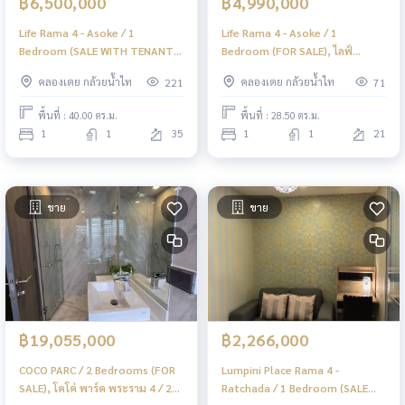
฿6,500,000
฿4,990,000
Life Rama 4 - Asoke / 1
Life Rama 4 - Asoke / 1
Bedroom (SALE WITH TENANT),
Bedroom (FOR SALE), ไลฟ์
ไลฟ์ พระราม 4 - อโศก / 1 ห้องนอน
พระราม 4 - อโศก / 1 ห้องนอน
คลองเตย กล้วยน้ำไท
คลองเตย กล้วยน้ำไท
221
71
(ขายพร้อมผู้เช่า) JSMN011
(ขาย) NES004
พื้นที่ : 40.00 ตร.ม.
พื้นที่ : 28.50 ตร.ม.
1
1
35
1
1
21
ขาย
ขาย
฿19,055,000
฿2,266,000
COCO PARC / 2 Bedrooms (FOR
Lumpini Place Rama 4 -
SALE), โคโค่ พาร์ค พระราม 4 / 2
Ratchada / 1 Bedroom (SALE