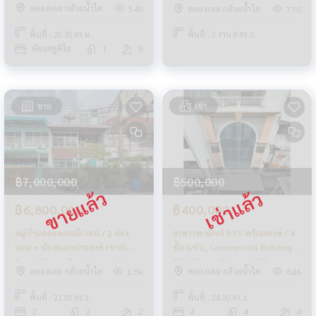
คลองเตย กล้วยน้ำไท
คลองเตย กล้วยน้ำไท
548
770
Square Metre (FOR SALE)
PUY364
พื้นที่ : 25.35 ตร.ม.
พื้นที่ : 2 งาน 8 ตร.ว.
ห้องสตูดิโอ
1
8
ขาย
เช่า
฿7,000,000
฿500,000
฿6,800,000
฿400,000
หมู่บ้านคลองเตยนิเวศน์ / 2 ห้อง
อาคารพาณิชย์ BTS พร้อมพงษ์ / 4
นอน + ห้องอเนกประสงค์ (ขาย),
ชั้น (เช่า), Commercial Building
Baan Khlong Toei Niwayt / 2
BTS Phrom Phong / 4 Floors
คลองเตย กล้วยน้ำไท
คลองเตย กล้วยน้ำไท
1.5k
846
Bed Plus (SALE) NUT1102
(RENT) PALM812
พื้นที่ : 21.50 ตร.ว.
พื้นที่ : 24.00 ตร.ว.
2
2
2
4
4
4