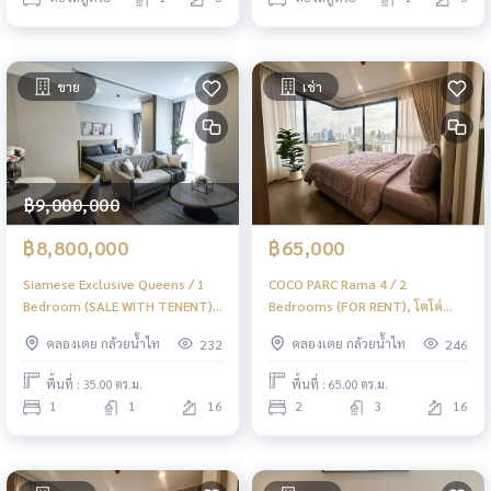
ขาย
เช่า
฿9,000,000
฿8,800,000
฿65,000
Siamese Exclusive Queens / 1
COCO PARC Rama 4 / 2
Bedroom (SALE WITH TENENT),
Bedrooms (FOR RENT), โคโค่
ไซมิส เอ๊กซ์คลูซีพ ควีนส์ / 1 ห้อง
พาร์ค พระราม 4 / 2 ห้องนอน (เช่า)
คลองเตย กล้วยน้ำไท
คลองเตย กล้วยน้ำไท
232
246
นอน (ขายพร้อมผู้เช่า) BJ044
BL024
พื้นที่ : 35.00 ตร.ม.
พื้นที่ : 65.00 ตร.ม.
1
1
16
2
3
16