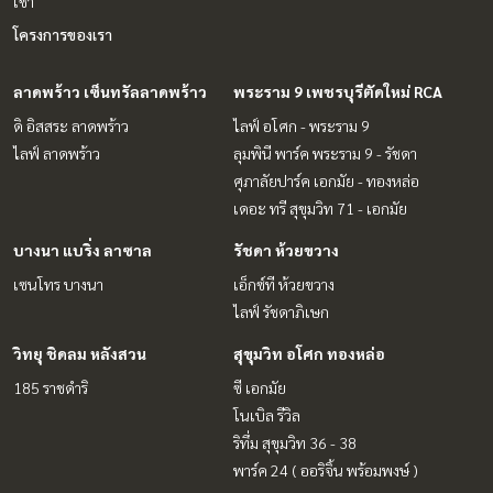
เช่า
โครงการของเรา
ลาดพร้าว เซ็นทรัลลาดพร้าว
พระราม 9 เพชรบุรีตัดใหม่ RCA
ดิ อิสสระ ลาดพร้าว
ไลฟ์ อโศก - พระราม 9
ไลฟ์ ลาดพร้าว
ลุมพินี พาร์ค พระราม 9 - รัชดา
ศุภาลัยปาร์ค เอกมัย - ทองหล่อ
เดอะ ทรี สุขุมวิท 71 - เอกมัย
บางนา แบริ่ง ลาซาล
รัชดา ห้วยขวาง
เซนโทร บางนา
เอ็กซ์ที ห้วยขวาง
ไลฟ์ รัชดาภิเษก
วิทยุ ชิดลม หลังสวน
สุขุมวิท อโศก ทองหล่อ
185 ราชดำริ
ซี เอกมัย
โนเบิล รีวิล
ริทึ่ม สุขุมวิท 36 - 38
พาร์ค 24 ( ออริจิ้น พร้อมพงษ์ )