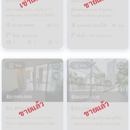
Ideo Sukhumvit - Rama 4 / 2
ที่ดินพร้อมโรงงาน บ้านกล้วย -
Bedrooms (FOR RENT), ไอดีโอ
ไทรน้อย / (ขาย), Land with
สุขุมวิท - พระราม 4 / 2 ห้องนอน
factory Ban Kluay - Sai Noi /
อ่อนนุช อุดมสุข
คลองเตย กล้วยน้ำไท
574
505
(ให้เช่า) HL1898
(SALE) STONE769
พื้นที่ : 45.50 ตร.ม.
พื้นที่ : 7 ไร่ 3 งาน 82 ตร.ว.
2
1
17
ขาย
ขาย
฿2,590,000
฿56,000,000
฿1,990,000
฿50,000,000
Aspire Rama 4 / Studio (FOR
ที่ดินพร้อมสิ่งปลูกสร้าง ซอยภูมิจิตร
SALE), แอสปาย พระราม 4 / ห้องสตู
/ 208 ตารางวา (ขาย), Land with
ดิโอ (ขาย) HL1818
Building Soi Phumijit / 832