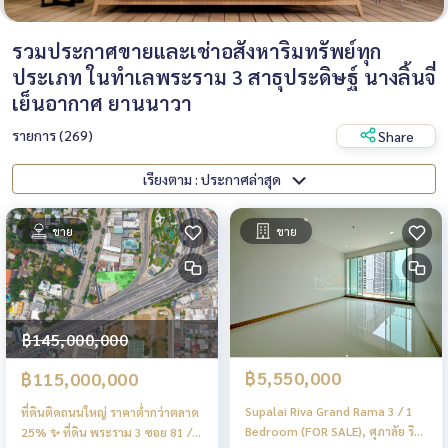
รวมประกาศขายและเช่าอสังหาริมทรัพย์ทุก
ประเภท ในทำเลพระราม 3 สาธุประดิษฐ์ นางลิ้นจี่
เย็นอากาศ ยานนาวา
รายการ (269)
Share
เรียงตาม : ประกาศล่าสุด
ขาย
ขาย
฿145,000,000
฿5,550,000
฿115,000,000
Supalai Riva Grand Rama 3 / 1
ที่ดินติดถนนใหญ่ ราคาต่ำกว่าตลาด
Bedroom (FOR SALE), ศุภาลัย ริวา
25% ✨ ที่ดิน พระราม 3 ซอย 81 / 1