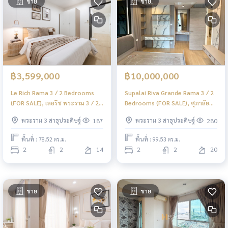
ขาย
ขาย
฿3,599,000
฿10,000,000
Le Rich Rama 3 / 2 Bedrooms
Supalai Riva Grande Rama 3 / 2
(FOR SALE), เลอริช พระราม 3 / 2
Bedrooms (FOR SALE), ศุภาลัย
ห้องนอน (ขาย) PT090
ริวา แกรนด์ พระราม 3 / 2 ห้องนอน
พระราม 3 สาธุประดิษฐ์
พระราม 3 สาธุประดิษฐ์
187
280
(ขาย) PT122
พื้นที่ : 78.52 ตร.ม.
พื้นที่ : 99.53 ตร.ม.
2
2
14
2
2
20
ขาย
ขาย