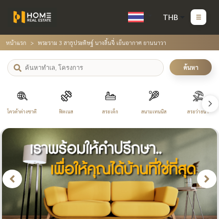
THB
หน้าแรก
พระราม 3 สาธุประดิษฐ์ นางลิ้นจี่ เย็นอากาศ ยานนาวา
ค้นหา
โควต้าต่างชาติ
ฟิตเนส
สระเด็ก
สนามเทนนิส
สระว่ายน้ำ