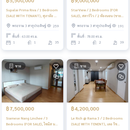
฿5,500,000
฿9,000,000
Supalai Prima Riva / 1 Bedroom
StarView / 2 Bedrooms (FOR
(SALE WITH TENANT), ศุภาลัย พรี
SALE), สตาร์วิว / 2 ห้องนอน (ขาย)
มา ริวา / 1 ห้องนอน (ขายพร้อมผู้
LD063
พระราม 3 สาธุประดิษฐ์
พระราม 3 สาธุประดิษฐ์
259
191
เช่า) LD070
พื้นที่ : 63.00 ตร.ม.
พื้นที่ : 78.00 ตร.ม.
1
1
35
2
2
39
ขาย
ขาย
฿7,500,000
฿4,200,000
Siamese Nang Linchee / 3
Le Rich @ Rama 3 / 2 Bedrooms
Bedrooms (FOR SALE), ไซมิส นาง
(SALE WITH TENENT), เลอ ริช
ลิ้นจี้ / 3 ห้องนอน (ขาย) LD076
แอท พระราม 3 / 2 ห้องนอน (ขาย