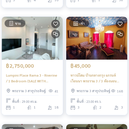
ขาย
เช่า
฿2,750,000
฿45,000
Lumpini Place Rama 3 - Riverine
ทาวน์โฮม บ้านกลางกรุง แกรนด์
/ 1 Bedroom (SALE WITH
เวียนนา พระราม 3 / 3 ห้องนอน
TENANT), ลุมพินี เพลส พระราม 3
(เช่า), Townhome Baan Klang
พระราม 3 สาธุประดิษฐ์
พระราม 3 สาธุประดิษฐ์
41
168
- ริเวอร์ไรน์ / 1 ห้องนอน (ขายพร้อม
Krung Grande Vienna Rama 3 / 3
ผู้เช่า) JSMN284
Bedrooms (FOR RENT) AOM102
พื้นที่ : 29.00 ตร.ม.
พื้นที่ : 23.00 ตร.ว.
1
1
18
3
2
3