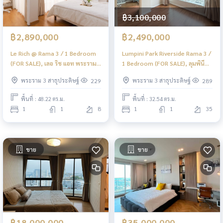
฿3,100,000
฿2,890,000
฿2,490,000
Le Rich @ Rama 3 / 1 Bedroom
Lumpini Park Riverside Rama 3 /
(FOR SALE), เลอ ริช แอท พระราม
1 Bedroom (FOR SALE), ลุมพินี
3 / (ขาย) PT126
พาร์ค ริเวอร์ไซด์ พระราม 3 / 1 ห้อง
พระราม 3 สาธุประดิษฐ์
พระราม 3 สาธุประดิษฐ์
229
289
นอน (ขาย) NONT006
พื้นที่ : 48.22 ตร.ม.
พื้นที่ : 32.54 ตร.ม.
1
1
8
1
1
35
ขาย
ขาย
฿18,000,000
฿35,000,000