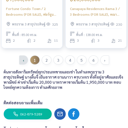
Fortune Condo Town / 2
Canapaya Residences Rama 3 /
Bedrooms (FOR SALE), ฟอร์จูน
3 Bedrooms (FOR SALE), คณา
คอนโด ทาวน์ / 2 ห้องนอน (ขาย)
พญา เรสซิเดนเซส พระราม 3 / 3
พระราม 3 สาธุประดิษฐ์
พระราม 3 สาธุประดิษฐ์
325
230
LD020
ห้องนอน (ขาย) LD061
พื้นที่ : 85.00 ตร.ม.
พื้นที่ : 138.00 ตร.ม.
2
2
11
3
3
21
‹
1
2
3
4
5
6
›
ค้นหาอสังหาริมทรัพย์ทุกประเภทขายและเช่า ในทำเลพระราม 3
สาธุประดิษฐ์ นางลิ้นจี่ เย็นอากาศ ยานนาวา ครบวงจร ทั้งที่อยู่อาศัยและเชิง
พาณิชย์ ค่าเช่าเริ่มต้น 20,000 บาทราคาขายเริ่มต้น 1,950,000 บาท ตอบ
โจทย์ทุกความต้องการ ทำเลศักยภาพ
ติดต่อสอบถามเพิ่มเติม
062-879-5289