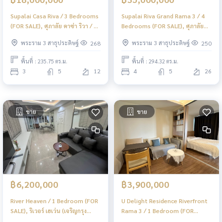
Supalai Casa Riva / 3 Bedrooms
Supalai Riva Grand Rama 3 / 4
(FOR SALE), ศุภาลัย คาซ่า ริวา / 3
Bedrooms (FOR SALE), ศุภาลัย
ห้องนอน (ขาย) PT140
ริวา แกรนด์ พระราม 3 / 4 ห้องนอน
พระราม 3 สาธุประดิษฐ์
พระราม 3 สาธุประดิษฐ์
268
250
(ขาย) PT136
พื้นที่ : 235.75 ตร.ม.
พื้นที่ : 294.32 ตร.ม.
3
5
12
4
5
26
ขาย
ขาย
฿6,200,000
฿3,900,000
River Heaven / 1 Bedroom (FOR
U Delight Residence Riverfront
SALE), ริเวอร์ เฮเว่น (เจริญกรุง
Rama 3 / 1 Bedroom (FOR
76/1) / 1 ห้องนอน (ขาย) PT138
SALE), ยู ดีไลท์ เรสซิเดนซ์ ริเวอร์