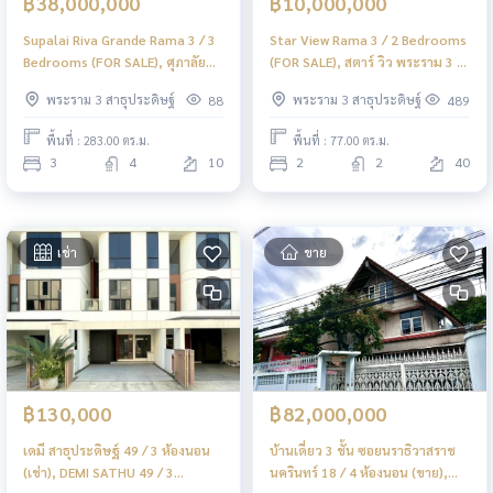
฿38,000,000
฿10,000,000
Supalai Riva Grande Rama 3 / 3
Star View Rama 3 / 2 Bedrooms
Bedrooms (FOR SALE), ศุภาลัย
(FOR SALE), สตาร์ วิว พระราม 3 /
ริวา แกรนด์ พระราม 3 / 3 ห้องนอน
2 ห้องนอน (ขาย) DML090
พระราม 3 สาธุประดิษฐ์
พระราม 3 สาธุประดิษฐ์
88
489
(ขาย) DML083
พื้นที่ : 283.00 ตร.ม.
พื้นที่ : 77.00 ตร.ม.
3
4
10
2
2
40
เช่า
ขาย
฿130,000
฿82,000,000
เดมี สาธุประดิษฐ์ 49 / 3 ห้องนอน
บ้านเดี่ยว 3 ชั้น ซอยนราธิวาสราช
(เช่า), DEMI SATHU 49 / 3
นครินทร์ 18 / 4 ห้องนอน (ขาย),