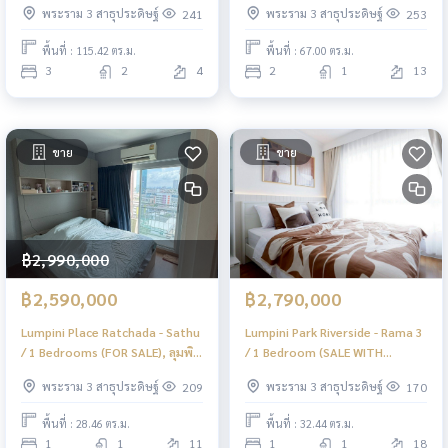
พระราม 3 สาธุประดิษฐ์
พระราม 3 สาธุประดิษฐ์
241
253
พร้อมผู้เช่า) LD069
พื้นที่ : 115.42 ตร.ม.
พื้นที่ : 67.00 ตร.ม.
3
2
4
2
1
13
ขาย
ขาย
฿2,990,000
฿2,590,000
฿2,790,000
Lumpini Place Ratchada - Sathu
Lumpini Park Riverside - Rama 3
/ 1 Bedrooms (FOR SALE), ลุมพินี
/ 1 Bedroom (SALE WITH
เพลส รัชดา - สาธุ / 1 ห้องนอน
TENENT), ลุมพินี พาร์ค ริเวอร์ไซด์ -
พระราม 3 สาธุประดิษฐ์
พระราม 3 สาธุประดิษฐ์
209
170
(ขาย) PT018
พระราม 3 / 1 ห้องนอน (ขายพร้อม
ผู้เช่า) PT155
พื้นที่ : 28.46 ตร.ม.
พื้นที่ : 32.44 ตร.ม.
1
1
11
1
1
18