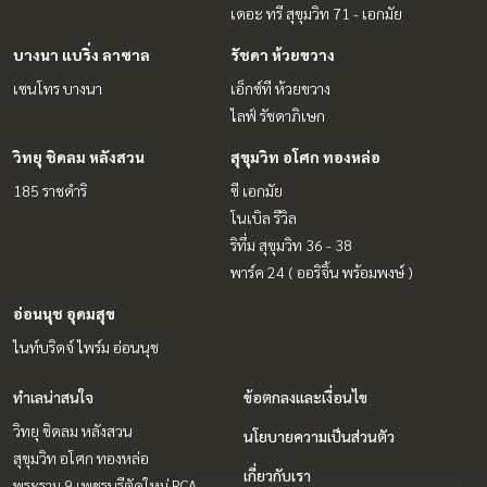
เดอะ ทรี สุขุมวิท 71 - เอกมัย
บางนา แบริ่ง ลาซาล
รัชดา ห้วยขวาง
เซนโทร บางนา
เอ็กซ์ที ห้วยขวาง
ไลฟ์ รัชดาภิเษก
วิทยุ ชิดลม หลังสวน
สุขุมวิท อโศก ทองหล่อ
185 ราชดำริ
ซี เอกมัย
โนเบิล รีวิล
ริทึ่ม สุขุมวิท 36 - 38
พาร์ค 24 ( ออริจิ้น พร้อมพงษ์ )
อ่อนนุช อุดมสุข
ไนท์บริดจ์ ไพร์ม อ่อนนุช
ทำเลน่าสนใจ
ข้อตกลงและเงื่อนไข
วิทยุ ชิดลม หลังสวน
นโยบายความเป็นส่วนตัว
สุขุมวิท อโศก ทองหล่อ
เกี่ยวกับเรา
พระราม 9 เพชรบุรีตัดใหม่ RCA