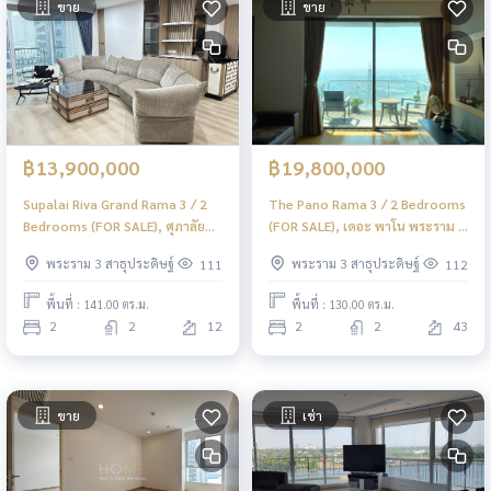
ขาย
ขาย
฿13,900,000
฿19,800,000
Supalai Riva Grand Rama 3 / 2
The Pano Rama 3 / 2 Bedrooms
Bedrooms (FOR SALE), ศุภาลัย
(FOR SALE), เดอะ พาโน พระราม 3
ริวา แกรนด์ พระราม 3 / 2 ห้องนอน
/ 2 ห้องนอน (ขาย) DML084
พระราม 3 สาธุประดิษฐ์
พระราม 3 สาธุประดิษฐ์
111
112
(ขาย) DML104
พื้นที่ : 141.00 ตร.ม.
พื้นที่ : 130.00 ตร.ม.
2
2
12
2
2
43
ขาย
เช่า