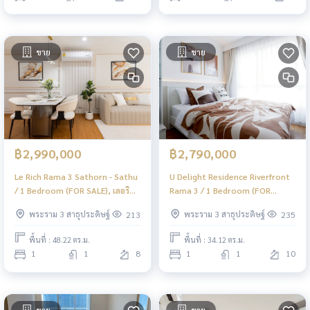
ขาย
ขาย
฿2,990,000
฿2,790,000
Le Rich Rama 3 Sathorn - Sathu
U Delight Residence Riverfront
/ 1 Bedroom (FOR SALE), เลอริช
Rama 3 / 1 Bedroom (FOR
พระราม 3 สาทร - สาธุ / 1 ห้องนอน
SALE), ยู ดีไลท์ เรสซิเดนซ์ ริเวอร์
พระราม 3 สาธุประดิษฐ์
พระราม 3 สาธุประดิษฐ์
213
235
(ขาย) PT121
ฟร้อนท์ พระราม 3 / 1 ห้องนอน
(ขาย) PT114
พื้นที่ : 48.22 ตร.ม.
พื้นที่ : 34.12 ตร.ม.
1
1
8
1
1
10
ขาย
ขาย