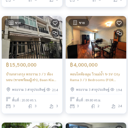
ขาย
ขาย
฿15,500,000
฿4,000,000
บ้านกลางกรุง พระราม 3 / 3 ห้อง
คอนโดห้องมุม วิวแม่น้ำ ✨ SV City
นอน (ขายพร้อมผู้เช่า), Baan Klang
Rama 3 / 3 Bedrooms (FOR
Krung Rama 3 / 3 Bedrooms
SALE), เอสวี ซิตี้ พระราม 3 / 3 ห้อง
พระราม 3 สาธุประดิษฐ์
พระราม 3 สาธุประดิษฐ์
214
194
(SALE WITH TENANT) DML001
นอน (ขาย) LD065
พื้นที่ : 20.00 ตร.ว.
พื้นที่ : 89.80 ตร.ม.
3
3
3
3
2
24