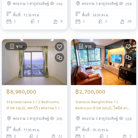
พระราม 3 สาธุประดิษฐ์
พระราม 3 สาธุประดิษฐ์
196
258
ฟร้อนท์ / 1 ห้องนอน (ขาย) LD059
พื้นที่ : 71.36 ตร.ม.
พื้นที่ : 34.00 ตร.ม.
1
1
9
1
1
28
ขาย
ขาย
฿8,980,000
฿2,700,000
Starview rama 3 / 2 Bedrooms
Siamese Nanglinchee / 1
(FOR SALE), สตาร์วิว พระราม 3 / 2
Bedroom (FOR SALE), ไซมิส นาง
ห้องนอน (ขาย) LD055
ลิ้นจี่ / 1 ห้องนอน (ขาย) LD048
พระราม 3 สาธุประดิษฐ์
พระราม 3 สาธุประดิษฐ์
305
328
พื้นที่ : 77.00 ตร.ม.
พื้นที่ : 35.10 ตร.ม.
2
2
31
1
1
3