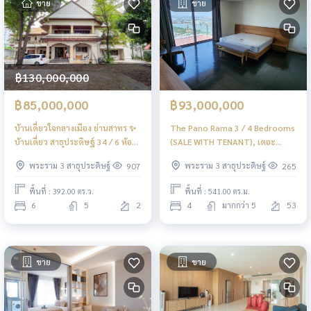
ขาย
ขาย
฿130,000,000
฿85,000,000
฿93,000,000
บ้านเดี่ยวใจกลางเมือง ย่านสาทร ✨
The Pano Rama 3 / 4 Bedrooms
บ้านเดี่ยว สาธุประดิษฐ์ 34 / 6 ห้อง
(SALE WITH TENANT), เดอะ
นอน (ขาย), Detached House
พาโน พระราม 3 / 4 ห้องนอน (ขาย
พระราม 3 สาธุประดิษฐ์
พระราม 3 สาธุประดิษฐ์
907
265
Sathu Pradit 34 / 6 Bedrooms
พร้อมผู้เช่า) PT036
(FOR SALE) NONT008
พื้นที่ : 392.00 ตร.ว.
พื้นที่ : 541.00 ตร.ม.
6
5
2
4
มากกว่า 5
53
ขาย
ขาย