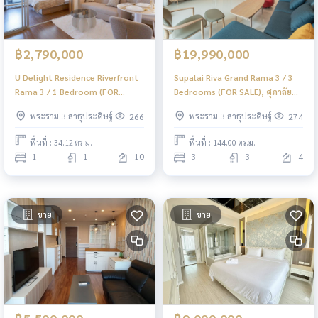
฿2,790,000
฿19,990,000
U Delight Residence Riverfront
Supalai Riva Grand Rama 3 / 3
Rama 3 / 1 Bedroom (FOR
Bedrooms (FOR SALE), ศุภาลัย
SALE), ยู ดีไลท์ เรสซิเดนซ์ ริเวอร์
ริวา แกรนด์ พระราม 3 / 3 ห้องนอน
พระราม 3 สาธุประดิษฐ์
พระราม 3 สาธุประดิษฐ์
266
274
ฟร้อนท์ พระราม 3 / 1 ห้องนอน
(ขาย) LD066
(ขาย) LD077
พื้นที่ : 34.12 ตร.ม.
พื้นที่ : 144.00 ตร.ม.
1
1
10
3
3
4
ขาย
ขาย