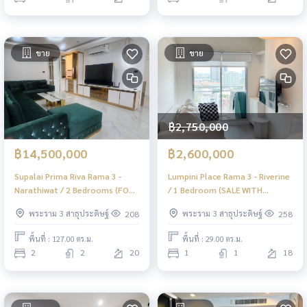
ขาย
ขาย
฿2,750,000
฿14,500,000
฿2,600,000
Supalai Prima Riva Rama 3 -
Lumpini Place Rama 3 - Riverine
Narathiwat / 2 Bedrooms (FOR
/ 1 Bedroom (SALE WITH
SALE), ศุภาลัย พรีมา ริวา พระราม
TENENT), ลุมพินี เพลส พระราม 3 -
พระราม 3 สาธุประดิษฐ์
พระราม 3 สาธุประดิษฐ์
208
258
3 - นราธิวาส / 2 ห้องนอน (ขาย)
ริเวอร์ไรน์ / 1 ห้องนอน (ขายพร้อมผู้
PT125
เช่า) LD034
พื้นที่ : 127.00 ตร.ม.
พื้นที่ : 29.00 ตร.ม.
2
2
20
1
1
18