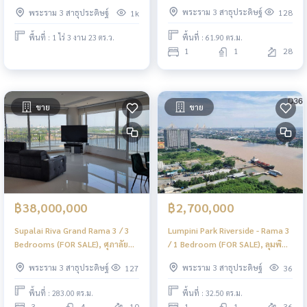
แกรนด์ พระราม 3 / 1 ห้องนอน
ไร่ 3 งาน 23 ตารางวา (ขาย), Land
พระราม 3 สาธุประดิษฐ์
พระราม 3 สาธุประดิษฐ์
128
1k
(ขาย) BNS170
Rama 3 Soi 81 / 1 rai 3 ngan 23
square wah (FOR SALE) PALM785
พื้นที่ : 61.90 ตร.ม.
พื้นที่ : 1 ไร่ 3 งาน 23 ตร.ว.
1
1
28
ขาย
ขาย
฿38,000,000
฿2,700,000
Supalai Riva Grand Rama 3 / 3
Lumpini Park Riverside - Rama 3
Bedrooms (FOR SALE), ศุภาลัย
/ 1 Bedroom (FOR SALE), ลุมพินี
ริวา แกรนด์ พระราม 3 / 3 ห้องนอน
พาร์ค ริเวอร์ไซด์ - พระราม 3 / 1
พระราม 3 สาธุประดิษฐ์
พระราม 3 สาธุประดิษฐ์
127
36
(ขาย) BNS169
ห้องนอน (ขาย) JSMN283
พื้นที่ : 283.00 ตร.ม.
พื้นที่ : 32.50 ตร.ม.
3
4
10
1
1
36