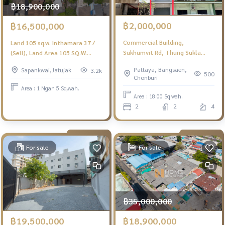
฿18,900,000
฿2,000,000
฿16,500,000
Commercial Building,
Land 105 sq.w. Inthamara 37 /
Sukhumvit Rd, Thung Sukla
(Sell), Land Area 105 SQ.W.
Sub, Si Racha Dist, Chonburi / 4
Intamara 37 / (For Sale)
Pattaya, Bangsaen,
Sapankwai,Jatujak
3.2k
- Storey (FOR SALE) YEAN106
Meaw659
500
Chonburi
Area : 1 Ngan 5 Sq.wah.
Area : 18.00 Sq.wah.
2
2
4
For sale
For sale
฿35,000,000
฿19,500,000
฿18,900,000