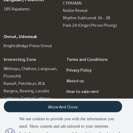
C EKKAMAI
185 Rajadamri
Noble Reveal
Rhythm Sukhumvit 36 - 38
Park 24 (Origin Phrom Phong)
Onnut, Udomsuk
KnightsBridge Prime Onnut
Interesting Zone
Terms and Conditions
Witthayu, Chidlom, Langsuan,
Privacy Policy
Ploenchit
About us
Rama9, Petchburi, RCA
Bangna, Bearing, Lasalle
How to sale-rent
Ladprao, Central Ladprao
Contact
Sukhumvit, Asoke, Thonglor
Allow And Close
Onnut, Udomsuk
We use cookies to provide you with the information you
Ratchadapisek, Huaikwang,
need. Show content and ads tailored to your interests.
Suttisan