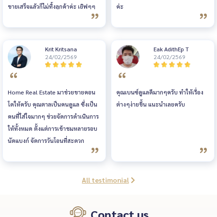
ขายเสร็จแล้วก็ไม่ทิ้งลูกค้าค่ะ เยิฟๆๆ
ค่ะ
เลยคร่า🩷🩷🩷
Krit Kritsana
Eak AdithEp T
24/02/2569
24/02/2569
Home Real Estate มาช่วยขายคอน
คุณเบนซ์ดูแลดีมากๆครับ ทำให้เรื่อง
โดให้ครับ คุณตาลเป็นคนดูแล ซึ่งเป็น
ต่างๆง่ายขึ้น แนะนำเลยครับ
คนที่ใส่ใจมากๆ ช่วยจัดการดำเนินการ
ให้ทั้งหมด ตั้งแต่การเข้าชมหลายรอบ
นัดแบงก์ จัดการวันโอนที่สะดวก
รวดเร็ว เป็น Agent ที่น่ารักมาก เข้าใจ
ผู้ขาย และหาผู้ซื้อที่ match แนะนำ
ราคาเหมาะสม ไม่ได้เอาแต่กดราคา
All testimonial
เพื่อให้ขายง่ายๆ เหมือน agent ทั่วไป
ขอบคุณมากคับ
Contact us