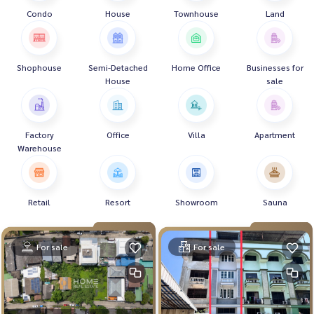
Condo
House
Townhouse
Land
Shophouse
Semi-Detached
Home Office
Businesses for
House
sale
Factory
Office
Villa
Apartment
Warehouse
Retail
Resort
Showroom
Sauna
For sale
For sale