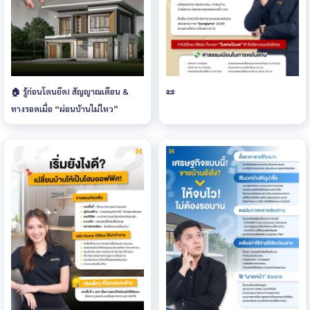
🏠 รู้ก่อนโดนยึด! สัญญาณเตือน &
📜
ทางรอดเมื่อ “ผ่อนบ้านไม่ไหว”