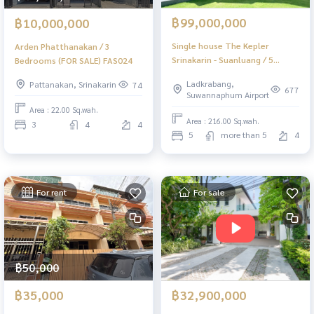
฿99,000,000
฿10,000,000
Single house The Kepler
Arden Phatthanakan / 3
Srinakarin - Suanluang / 5
Bedrooms (FOR SALE) FAS024
bedrooms (for sale), The
Ladkrabang,
Pattanakan, Srinakarin
74
Kepler Srinakarin - Suanluang /
677
Suwannaphum Airport
Detached House 5 Bedrooms
Area : 22.00 Sq.wah.
(FOR SALE) TP007
Area : 216.00 Sq.wah.
3
4
4
5
more than 5
4
For rent
For sale
฿50,000
฿35,000
฿32,900,000