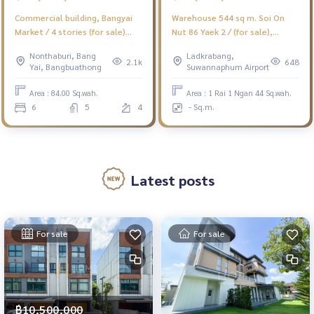
Commercial building, Bangyai
Warehouse 544 sq m. Soi On
Market / 4 stories (for sale)
Nut 86 Yaek 2 / (for sale),
AOM014
Warehouse 544 sq m. Soi On
Nonthaburi, Bang
Ladkrabang,
Nut 86 Yaek 2
2.1k
648
Yai, Bangbuathong
Suwannaphum Airport
Area : 84.00 Sq.wah.
Area : 1 Rai 1 Ngan 44 Sq.wah.
6
5
4
- Sq.m.
Latest posts
For sale
For sale
฿10,500,000