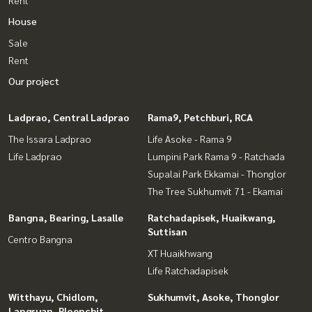
House
Sale
Rent
Our project
Ladprao, Central Ladprao
Rama9, Petchburi, RCA
The Issara Ladprao
Life Asoke - Rama 9
Life Ladprao
Lumpini Park Rama 9 - Ratchada
Supalai Park Ekkamai - Thonglor
The Tree Sukhumvit 71 - Ekamai
Bangna, Bearing, Lasalle
Ratchadapisek, Huaikwang,
Suttisan
Centro Bangna
XT Huaikhwang
Life Ratchadapisek
Witthayu, Chidlom,
Sukhumvit, Asoke, Thonglor
Langsuan, Ploenchit