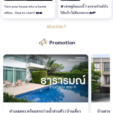
Turn your house into a home
🪙 เศรษฐกิจแบบนี้ ‼ จะขายบ้านยังไง
office... How to start? 🏡💼
ให้จบไว ไม่ต้องรอนาน 🏡💸
All article
Promotion
ทำเลสุดหรู พร้อมสระว่ายน้ำส่วนตัว | บ้านเดี่ยว
บ้านสวยให