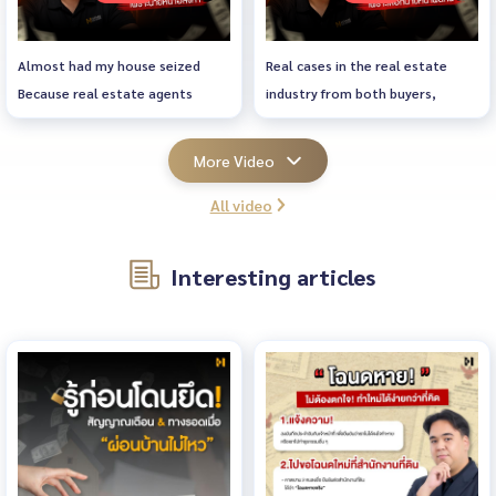
Almost had my house seized
Real cases in the real estate
Because real estate agents
industry from both buyers,
sellers and brokers We will
reflect the truth about problems
More Video
in this industry Problems,
All video
cheats, mistakes and lessons
learned
#HOMEREALESTATESERVICES
Interesting articles
#Real Estate drama