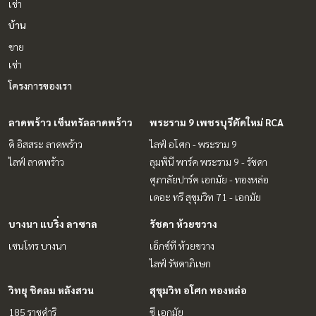
เช่า
บ้าน
ขาย
เช่า
โครงการของเรา
ลาดพร้าว เซ็นทรัลลาดพร้าว
พระราม 9 เพชรบุรีตัดใหม่ RCA
ดิ อิสสระ ลาดพร้าว
ไลฟ์ อโศก - พระราม 9
ไลฟ์ ลาดพร้าว
ลุมพินี พาร์ค พระราม 9 - รัชดา
ศุภาลัยปาร์ค เอกมัย - ทองหล่อ
เดอะ ทรี สุขุมวิท 71 - เอกมัย
บางนา แบริ่ง ลาซาล
รัชดา ห้วยขวาง
เซนโทร บางนา
เอ็กซ์ที ห้วยขวาง
ไลฟ์ รัชดาภิเษก
วิทยุ ชิดลม หลังสวน
สุขุมวิท อโศก ทองหล่อ
185 ราชดำริ
ซี เอกมัย