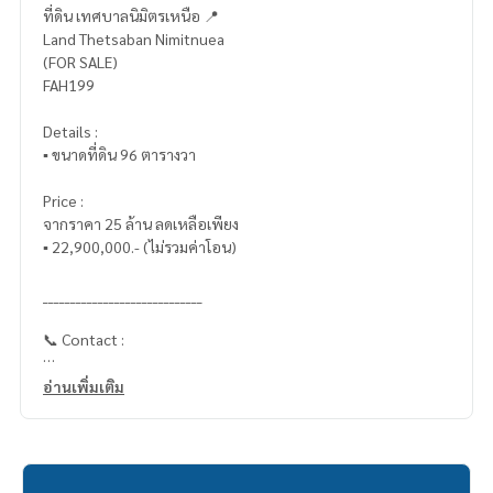
ที่ดิน เทศบาลนิมิตรเหนือ 📍
Land Thetsaban Nimitnuea
(FOR SALE)
FAH199
Details :
▪️ ขนาดที่ดิน 96 ตารางวา
Price :
จากราคา 25 ล้าน ลดเหลือเพียง
▪️ 22,900,000.- (ไม่รวมค่าโอน)
_____________________________
📞 Contact :
HOME - REAL ESTATE SERVICES
อ่านเพิ่มเติม
Tel :
062-879-5289
LINE : @homethailand (มี@นำ)
“เพราะเราเชื่อว่าคุณภาพชีวิตที่ดี..