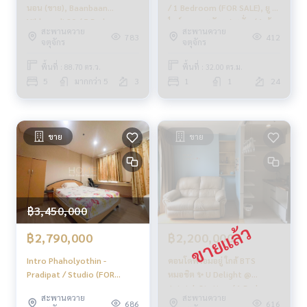
หากต้องการเงินด่วน บริษัทพร้อมรับซื้อทันที!
นอน (ขาย), Baanbaan
/ 1 Bedroom (FOR SALE), ยู ดี
Vibhavadi 20 / 5 Bedrooms
ไลท์ แอท จตุจักร สเตชั่น / 1 ห้อง
_____________________________
สะพานควาย
สะพานควาย
(SALE) MEAW443
นอน (ขาย) PLOYW611
783
412
จตุจักร
จตุจักร
Follow Us On :
พื้นที่ : 88.70 ตร.ว.
พื้นที่ : 32.00 ตร.ม.
Website :
https://www.homerealestateservices.co.th/
5
มากกว่า 5
3
1
1
24
Facebook : HOME - Real Estate Services
IG : homerealestateservices
Tiktok : homerealestateservices
Youtube : HOME Real Estate Services
ขาย
ขาย
#HOMEREALESTATESERVICES
#รับฝากขาย #รับฝากขายบ้าน
#รับฝากขายคอนโด #รับฝากขายที่ดิน
#นายหน้าอสังหา #นายหน้ามืออาชีพ
฿3,450,000
฿2,790,000
฿2,200,000
Intro Phaholyothin -
คอนโดพร้อมอยู่ ใกล้ BTS
Pradipat / Studio (FOR
หมอชิต ✨ U Delight @
SALE), อินโทร พหลโยธิน -
Jatujak Station / 1 Bedroom
สะพานควาย
สะพานควาย
ประดิพัทธ์ / ห้องสตูดิโอ (ขาย)
(FOR SALE), ยู ดีไลท์ แอท
686
616