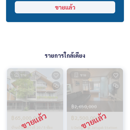
เริ่มต้นจากที่อยู่อาศัย❤️“
ขายแล้ว
_____________________________
HOME - REAL ESTATE SERVICES
บริษัทอสังหาฯ มืออาชีพ
ที่จะช่วยให้การซื้อขาย ลงตัว เรียบร้อย ราบรื่น
ด้วยทีมงานและประสบการณ์กว่า 1,000 + เคส
รายการใกล้เคียง
✨ เราดูแลเรื่องสินเชื่อ ให้ ’ผู้ซื้อ’
พร้อมดอกเบี้ยพิเศษ เฉพาะลูกค้า HOME เท่านั้น
✨ เรารู้ใจคุณมากกว่าที่คุณเคยรู้
ขาย
ขาย
ให้คำแนะนำเชิงลึกโดยผู้เชี่ยวชาญในพื้นที่
✨ เราดูแลรับ ‘ฝากขาย’ ไม่มีค่าใช้จ่าย
ดูแลโดยผู้เชี่ยวชาญประจำพื้นที่
ช่วยวางแผน ให้ข้อมูล รักษาผลประโยชน์
฿2,650,000
ดูแลตั้งแต่ต้นจนจบกระบวนการขาย
฿65,000,000
฿2,500,000
✨ รับซื้อ รับจำนอง
บ้านบ้าน วิภาวดี 20 / 5 ห้อง
U Delight @ Jatujak Station