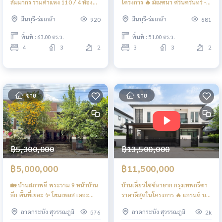
สัมมากร รามคำแหง 110 / 4 ห้อง
โครงการ 🔥 มัณฑนา ศรีนครินทร์ -
นอน (ขาย), Sammakorn
ร่มเกล้า / 3 ห้องนอน (ขาย),
มีนบุรี-ร่มเกล้า
มีนบุรี-ร่มเกล้า
920
681
Ramkhamhaeng 110 / 4
Mantana Srinakarin - Romklao /
Bedrooms (FOR SALE) AA560
3 Bedrooms (FOR SALE) AA310
พื้นที่ : 63.00 ตร.ว.
พื้นที่ : 51.00 ตร.ว.
4
3
2
3
3
2
ขาย
ขาย
฿5,300,000
฿13,500,000
฿5,000,000
฿11,500,000
🏡 บ้านสภาพดี พระราม 9 หน้าบ้าน
บ้านเดี่ยวไซซ์หายาก กรุงเทพกรีฑา
ลึก พื้นที่เยอะ ✨ โฮมเพลส เดอะ
ราคาดีสุดในโครงการ 🔥 แกรนด์ บริ
พาร์ค วงแหวน - พระราม 9 / 3 ห้อง
ทาเนีย พระราม 9 - กรุงเทพกรีฑา /
ลาดกระบัง สุวรรณภูมิ
ลาดกระบัง สุวรรณภูมิ
576
2k
นอน (ขาย), Home Place The
4 ห้องนอน (ขาย), Grand Britania