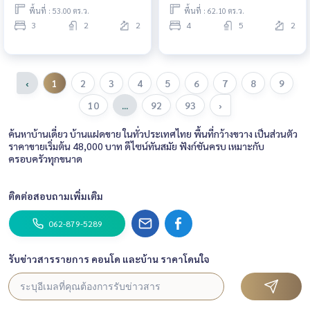
Park Wongwan - Rama 9 / 3
Rama 9 - Krungthep Kreetha / 4
พื้นที่ : 53.00 ตร.ว.
พื้นที่ : 62.10 ตร.ว.
Bedrooms (FOR SALE) AA348
Bedrooms (FOR SALE) AA426
3
2
2
4
5
2
‹
1
2
3
4
5
6
7
8
9
10
...
92
93
›
ค้นหาบ้านเดี่ยว บ้านแฝดขาย ในทั่วประเทศไทย พื้นที่กว้างขวาง เป็นส่วนตัว
ราคาขายเริ่มต้น 48,000 บาท ดีไซน์ทันสมัย ฟังก์ชันครบ เหมาะกับ
ครอบครัวทุกขนาด
ติดต่อสอบถามเพิ่มเติม
062-879-5289
รับข่าวสารรายการ คอนโด และบ้าน ราคาโดนใจ