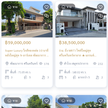
ขาย
ขาย
฿59,000,000
฿38,500,000
Super Luxury ใกล้ทองหล่อ 10 นาที
0 ม. ถึง MRT! ไซต์ใหญ่สุด
หลังใหญ่สุด ✨ อาร์เทล พัฒนาการ -
ศรีนครินทร์หายาก 🔥 แกรนด์
ทองหล่อ / 3 ห้องนอน (ขาย),
บางกอก บูเลอวาร์ด ศรีนครินทร์ / 5
พัฒนาการ ศรีนครินทร์
สำโรง สมุทรปราการ
178
232
Artale Phatthanakan -
ห้องนอน (ขาย), Grand Bangkok
Thonglor / 3 Bedrooms (FOR
Boulevard Srinakarin / 5
พื้นที่ : 71.05 ตร.ว.
พื้นที่ : 140.02 ตร.ว.
SALE) FON278
Bedrooms (FOR SALE) FON283
3
5
3
5
มากกว่า 5
2
ขาย
ขาย