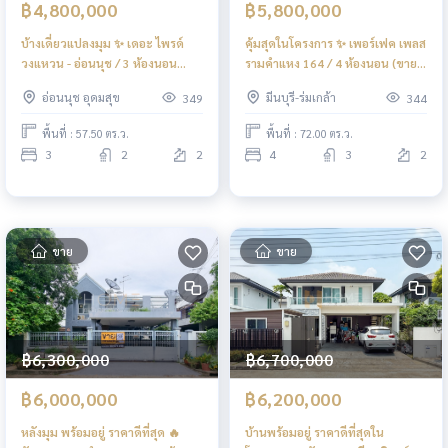
฿4,800,000
฿5,800,000
บ้างเดี่ยวแปลงมุม ✨ เดอะ ไพรด์
คุ้มสุดในโครงการ ✨ เพอร์เฟค เพลส
วงแหวน - อ่อนนุช / 3 ห้องนอน
รามคำแหง 164 / 4 ห้องนอน (ขาย),
(ขาย), THE PRIDE Wongwaen -
Perfect Place Ramkhamhaeng
อ่อนนุช อุดมสุข
มีนบุรี-ร่มเกล้า
349
344
Onnuch / 3 Bedrooms (FOR
164 / 4 Bedrooms (FOR SALE)
SALE) AA602
AA610
พื้นที่ : 57.50 ตร.ว.
พื้นที่ : 72.00 ตร.ว.
3
2
2
4
3
2
ขาย
ขาย
฿6,300,000
฿6,700,000
฿6,000,000
฿6,200,000
หลังมุม พร้อมอยู่ ราคาดีที่สุด 🔥
บ้านพร้อมอยู่ ราคาดีที่สุดใน