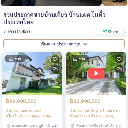
รวมประกาศขายบ้านเดี่ยว บ้านแฝด ในทั่ว
ประเทศไทย
รายการ (4,459)
Share
เรียงตาม : ประกาศล่าสุด
ขาย
ขาย
฿99,000,000
฿32,900,000
บ้านเดี่ยว เดอะ เคปเลอร์
บ้านเดี่ยว หลังใหญ่! ✨ โนเบิล ทารา
ศรีนครินทร์ - สวนหลวง / 5 ห้อง
พัฒนาการ / 3 ห้องนอน (ขาย),
นอน (ขาย), The Kepler
Noble Tara Pattanakarn /
ลาดกระบัง สุวรรณภูมิ
พัฒนาการ ศรีนครินทร์
647
1.1k
Srinakarin - Suanluang /
Detached House 3 Bedrooms