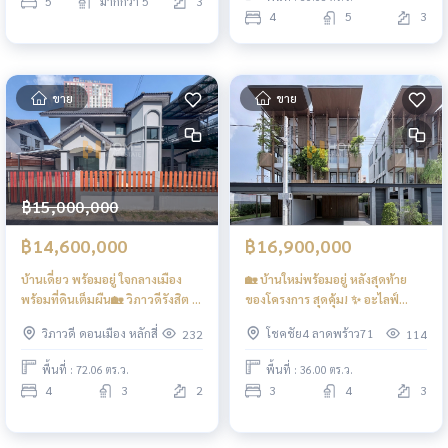
5
มากกว่า 5
3
4
5
3
ขาย
ขาย
฿15,000,000
฿14,600,000
฿16,900,000
บ้านเดี่ยว พร้อมอยู่ ใจกลางเมือง
🏡 บ้านใหม่พร้อมอยู่ หลังสุดท้าย
พร้อมที่ดินเต็มผืน🏡 วิภาวดีรังสิต 3
ของโครงการ สุดคุ้ม! ✨ อะไลฟ์
แยก 7 / 4 ห้องนอน (ขาย), House
เอกมัย-รามอินทรา / 3 ห้องนอน
วิภาวดี ดอนเมือง หลักสี่
โชคชัย4 ลาดพร้าว71
232
114
Vibhavadi Rangsit Soi 3 Yak 7 / 4
(ขาย), ALIVE Ekamai-Ramintra /
Bedrooms (FOR SALE) TPM397
3 Bedrooms (FOR SALE)
พื้นที่ : 72.06 ตร.ว.
พื้นที่ : 36.00 ตร.ว.
TPM412
4
3
2
3
4
3