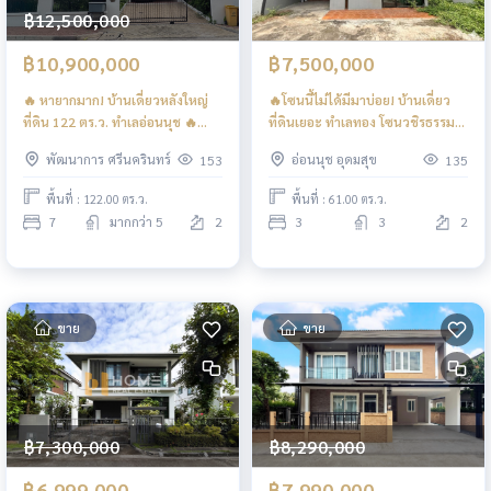
฿12,500,000
฿10,900,000
฿7,500,000
🔥 หายากมาก! บ้านเดี่ยวหลังใหญ่
🔥โซนนี้ไม่ได้มีมาบ่อย! บ้านเดี่ยว
ที่ดิน 122 ตร.ว. ทำเลอ่อนนุช 🔥
ที่ดินเยอะ ทำเลทอง โซนวชิรธรรม
ปานทิพย์ อ่อนนุช 53 / 7 ห้องนอน
สาธิต (สุขุมวิท 101/1) 🔥 บ้านเดี่ยว
พัฒนาการ ศรีนครินทร์
อ่อนนุช อุดมสุข
153
135
(ขาย), Panthip Village / 7
ซอยวชิรธรรม 52 / 3 ห้องนอน
Bedrooms (FOR SALE) FON326
(ขาย), Detached House Soi
พื้นที่ : 122.00 ตร.ว.
พื้นที่ : 61.00 ตร.ว.
Wachiratham Sathit 52 / 3
7
มากกว่า 5
2
3
3
2
Bedrooms (FOR SALE) GNG178
ขาย
ขาย
฿7,300,000
฿8,290,000
฿6,999,000
฿7,990,000