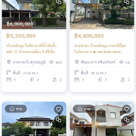
฿6,000,000
฿5,200,000
฿6,600,000
บ้านหลังมุม ใกล้สวน ฟรีบิ้วอินทั้ง
ขายด่วน! บ้านหลังมุม ราคาดีที่สุด
หลัง ❤️‍🔥 บ้านกลางเมือง ดิ อิดิชั่น
ในโครงการ 🔥 เพอร์เฟค เพลส
พระราม 9 - อ่อนนุช / 3 ห้องนอน
พัฒนาการ - ศรีนครินทร์ / 3 ห้อง
ลาดกระบัง สุวรรณภูมิ
พัฒนาการ ศรีนครินทร์
430
94
(ขาย), Baan Klang Muang The
นอน (ขาย), Perfect Place
Edition Rama 9 - Onnut / 3
Pattanakarn - Srinakarin / 3
พื้นที่ : 37.00 ตร.ว.
พื้นที่ : 58.10 ตร.ว.
Bedrooms (FOR SALE) FON109
Bedrooms (FOR SALE) FON329
3
2
2
3
3
2
ขาย
ขาย