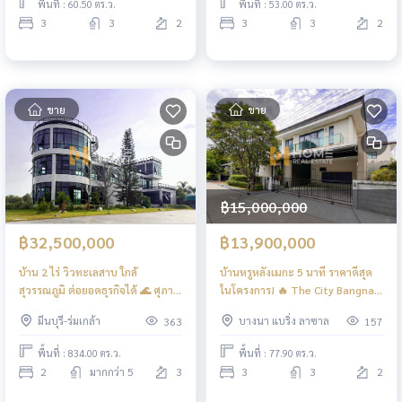
พื้นที่ : 60.50 ตร.ว.
พื้นที่ : 53.00 ตร.ว.
3
3
2
3
3
2
ขาย
ขาย
฿15,000,000
฿32,500,000
฿13,900,000
บ้าน 2 ไร่ วิวทะเลสาบ ใกล้
บ้านหรูหลังเมกะ 5 นาที ราคาดีสุด
สุวรรณภูมิ ต่อยอดธุรกิจได้ 🌊 ศุภา
ในโครงการ! 🔥 The City Bangna
ลัย เลค 2 / 2 ห้องนอน (ขาย),
KM.7 / 3 Bedrooms (FOR SALE),
มีนบุรี-ร่มเกล้า
บางนา แบริ่ง ลาซาล
363
157
Supalai Lake 2 / 2 Bedrooms
เดอะ ซิตี้ บางนา กม.7 / 3 ห้องนอน
(FOR SALE) POON151
(ขาย) POON249
พื้นที่ : 834.00 ตร.ว.
พื้นที่ : 77.90 ตร.ว.
2
มากกว่า 5
3
3
3
2