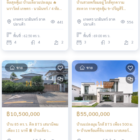
ดีลสุดคุ้ม! บ้านเดี่ยวแปลงมุม 🔥
บ้านสวยพร้อมอยู่ ใกล้ทุกความ
นราวัลล์ เกษตร - นวมินทร์ / 4 ห้อง
สะดวก ราคาสุดคุ้ม ✨ ปริญสิริ
นอน (ขาย), Narawan Kaset -
นวลจันทร์ / 3 ห้องนอน (ขาย),
เกษตร นวมินทร์ ลาด
เกษตร นวมินทร์ ลาด
Nawamin / 4 Bedrooms (FOR
Prinsiri Nuanchan / 3 Bedrooms
441
556
ปลาเค้า
ปลาเค้า
SALE) TPM064 🔥 นราวัลล์ เกษตร
(FOR SALE) TPM073
- นวมินทร์ / 4 ห้องนอน (ขาย),
พื้นที่ : 62.50 ตร.ว.
พื้นที่ : 69.00 ตร.ว.
Narawan Kaset - Nawamin / 4
4
4
2
3
3
2
Bedrooms (FOR SALE) TPM064
ขาย
ขาย
฿10,500,000
฿55,000,000
บ้าน 85 ตร.ว. ติด BTS เสนานิคม
บ้านแปลงมุม ใกล้ BTS เพียง 500 ม.
เพียง 11 นาที 🚆 บ้านเดี่ยว
✨ บ้านพร้อมที่ดิน เดอะ มาสเตอร์
เสนานิคม 1 ซอย 24 แยก 11-2 / 5
เอกมัย - รามอินทรา / 5 ห้องนอน