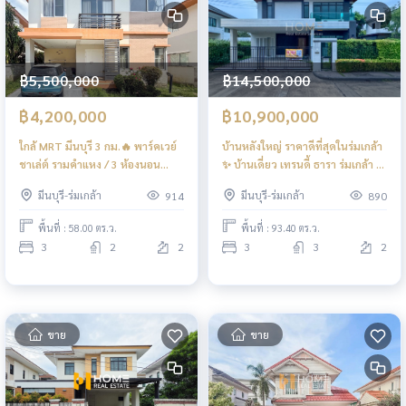
฿5,500,000
฿14,500,000
฿4,200,000
฿10,900,000
ใกล้ MRT มีนบุรี 3 กม.🔥 พาร์คเวย์
บ้านหลังใหญ่ ราคาดีที่สุดในร่มเกล้า
ชาเล่ต์ รามคำแหง / 3 ห้องนอน
✨ บ้านเดี่ยว เทรนดี้ ธารา ร่มเกล้า /
(ขาย), Parkway Chalet
3 ห้องนอน (ขาย), Trendy Tara
มีนบุรี-ร่มเกล้า
มีนบุรี-ร่มเกล้า
914
890
Ramkhamhaeng / 3 Bedrooms
Romklao / Detached House 3
(FOR SALE) AA259
Bedrooms (FOR SALE) AA431
พื้นที่ : 58.00 ตร.ว.
พื้นที่ : 93.40 ตร.ว.
3
2
2
3
3
2
ขาย
ขาย