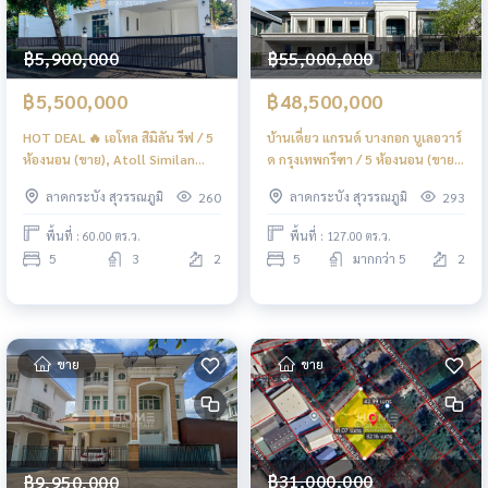
฿5,900,000
฿55,000,000
฿5,500,000
฿48,500,000
HOT DEAL 🔥 เอโทล สิมิลัน รีฟ / 5
บ้านเดี่ยว แกรนด์ บางกอก บูเลอวาร์
ห้องนอน (ขาย), Atoll Similan
ด กรุงเทพกรีฑา / 5 ห้องนอน (ขาย),
Reef / 5 Bedrooms (FOR SALE)
Grand Bangkok Boulevard
ลาดกระบัง สุวรรณภูมิ
ลาดกระบัง สุวรรณภูมิ
260
293
BZD125
Krungthepkreetha / Detached
House 5 Bedrooms (FOR SALE)
พื้นที่ : 60.00 ตร.ว.
พื้นที่ : 127.00 ตร.ว.
BZD122
5
3
2
5
มากกว่า 5
2
ขาย
ขาย
฿31,000,000
฿9,950,000