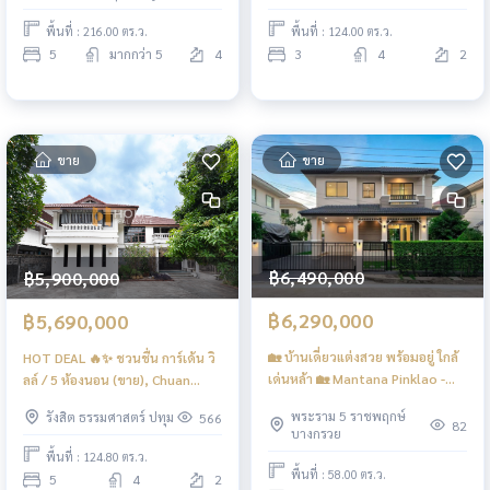
Detached House 5 Bedrooms
(FOR SALE) PALM696
พื้นที่ : 216.00 ตร.ว.
พื้นที่ : 124.00 ตร.ว.
(FOR SALE) FAS044
5
มากกว่า 5
4
3
4
2
ขาย
ขาย
฿6,490,000
฿5,900,000
฿6,290,000
฿5,690,000
🏡 บ้านเดี่ยวแต่งสวย พร้อมอยู่ ใกล้
HOT DEAL 🔥✨ ชวนชื่น การ์เด้น วิ
เด่นหล้า 🏡 Mantana Pinklao -
ลล์ / 5 ห้องนอน (ขาย), Chuan
Rama 5 / 3 Bedroom (FOR
Chuen Garden Ville / 5
พระราม 5 ราชพฤกษ์
รังสิต ธรรมศาสตร์ ปทุม
566
SALE), มัณฑนา ปิ่นเกล้า - พระราม
Bedrooms (FOR SALE) AOM045
82
บางกรวย
5 / 3 ห้องนอน (ขาย) EARK043
พื้นที่ : 124.80 ตร.ว.
พื้นที่ : 58.00 ตร.ว.
5
4
2