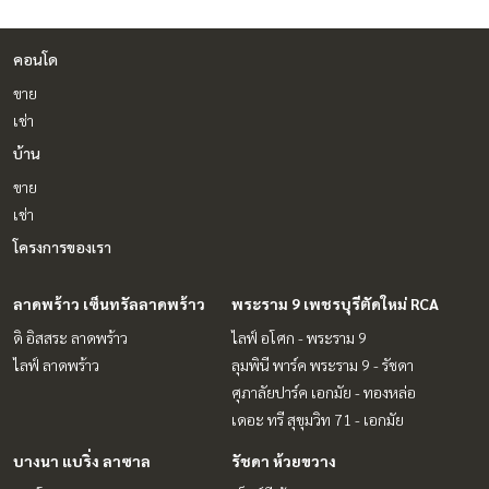
คอนโด
ขาย
เช่า
บ้าน
ขาย
เช่า
โครงการของเรา
ลาดพร้าว เซ็นทรัลลาดพร้าว
พระราม 9 เพชรบุรีตัดใหม่ RCA
ดิ อิสสระ ลาดพร้าว
ไลฟ์ อโศก - พระราม 9
ไลฟ์ ลาดพร้าว
ลุมพินี พาร์ค พระราม 9 - รัชดา
ศุภาลัยปาร์ค เอกมัย - ทองหล่อ
เดอะ ทรี สุขุมวิท 71 - เอกมัย
บางนา แบริ่ง ลาซาล
รัชดา ห้วยขวาง