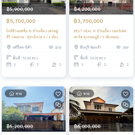
฿5,900,000
฿4,200,000
฿5,700,000
฿3,700,000
ใกล้ห้างแฟชั่น ✨ บ้านเดี่ยว เศรษฐ
BEST DEAL ✨ บ้านเดี่ยว เพอร์เฟค
สิริ วงแหวน - สุขาภิบาล 2 / 3 ห้อง
พาร์ค สุวรรณภูมิ / 3 ห้องนอน
นอน (ขาย), Setthasiri Wongwan
(ขาย), Perfect Park
เสรีไทย-นิด้า
มีนบุรี-ร่มเกล้า
478
389
- Sukhaphiban 2 / Detached
Suvarnabhumi / Detached
House 3 Bedrooms (FOR SALE)
House 3 Bedrooms (FOR SALE)
พื้นที่ : 53.00 ตร.ว.
พื้นที่ : 52.00 ตร.ว.
AA582
AA584
3
3
2
3
2
2
ขาย
ขาย
฿5,200,000
฿6,000,000