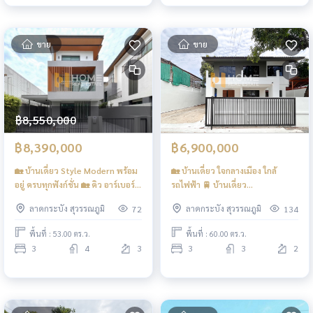
ขาย
ขาย
฿8,550,000
฿8,390,000
฿6,900,000
🏡 บ้านเดี่ยว Style Modern พร้อม
🏡 บ้านเดี่ยว ใจกลางเมือง ใกล้
อยู่ ครบทุกฟังก์ชั่น 🏡 คิว อาร์เบอร์
รถไฟฟ้า 🚆 บ้านเดี่ยว
สวนหลวง ร.9 - พัฒนาการ / 3 ห้อง
เฉลิมพระเกียรติ ร.9 ซอย 14 / 3
ลาดกระบัง สุวรรณภูมิ
ลาดกระบัง สุวรรณภูมิ
72
134
นอน (ขาย), AQ ARBOR
ห้องนอน (ขาย), Detached House
Suanluang Rama9 -
Chalerm Phrakiat Rama 9 Soi 14
พื้นที่ : 53.00 ตร.ว.
พื้นที่ : 60.00 ตร.ว.
Pattanakarn / 3 Bedroom (FOR
/ 3 Bedroom (FOR SALE)
3
4
3
3
3
2
SALE) POON281
POON262