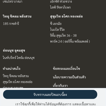
เซนโทร บางนา
เอ็กซ์ที ห้วยขวาง
ไลฟ์ รัชดาภิเษก
วิทยุ ชิดลม หลังสวน
สุขุมวิท อโศก ทองหล่อ
185 ราชดำริ
ซี เอกมัย
โนเบิล รีวิล
ริทึ่ม สุขุมวิท 36 - 38
พาร์ค 24 ( ออริจิ้น พร้อมพงษ์ )
อ่อนนุช อุดมสุข
ไนท์บริดจ์ ไพร์ม อ่อนนุช
ทำเลน่าสนใจ
ข้อตกลงและเงื่อนไข
วิทยุ ชิดลม หลังสวน
นโยบายความเป็นส่วนตัว
สุขุมวิท อโศก ทองหล่อ
เกี่ยวกับเรา
อ่อนนุช อุดมสุข
บางนา แบริ่ง ลาซาล
วิธีการฝากขาย-เช่า
รับทราบและปิดแถบนี้ลง
พระราม 9 เพชรบุรีตัดใหม่ RCA
ติดต่อ
เราใช้คุกกี้เพื่อให้ท่านได้ข้อมูลที่ต้องการ แสดงเนื้อหาและ
ลาดพร้าว เซ็นทรัลลาดพร้าว