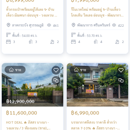
หิ้วกระเป๋าพร้อมอยู่ได้เลย ✨ บ้าน
รีโนเวทใหม่ พร้อมอยู่ ✨ บ้านเดี่ยว
เดี่ยว มัณฑนา อ่อนนุช - วงแหวน 3 /
โกลเด้น วิลเลจ อ่อนนุช - พัฒนาการ
3 ห้องนอน (ขาย), Manthana
/ 4 ห้องนอน (ขาย), Golden
ลาดกระบัง สุวรรณภูมิ
พัฒนาการ ศรีนครินทร์
461
422
Onnut - Wongwan 3 / Detached
Village Onnut - Pattanakarn /
House 3 Bedrooms (FOR SALE)
Detached House 4 Bedrooms
พื้นที่ : 54.00 ตร.ว.
พื้นที่ : 53.70 ตร.ว.
POON025
(FOR SALE) POON064
3
3
2
4
4
2
ขาย
ขาย
฿12,900,000
฿11,600,000
฿6,990,000
HOT DEAL 🔥 ภัสสร บางนา -
บรรยากาศดีสงบ ราคาดี ต่ำกว่า
วงแหวน / 3 ห้องนอน (ขาย),
ตลาด 7-10% 🔥 ภัสสร บางนา -