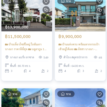
ขาย
ขาย
฿13,900,000
฿11,500,000
฿9,900,000
🏡 บ้านเดี่ยวไซส์ใหญ่ ใกล้เมกา
🏡 บ้านแต่งครบ พร้อมลากกระเป๋า
บางนา ราคาดีที่สุด 🏡 บลูลากูน 1
เข้าอยู่ได้เลย 🏡 ภัสสร บางนา -
บางนา - วงแหวน / 3 ห้องนอน
วงแหวน / 4 ห้องนอน (ขาย),
บางนา แบริ่ง ลาซาล
สำโรง สมุทรปราการ
549
68
(ขาย), Blue Lagoon 1 Bangna -
Passorn Bangna - Wongwaen / 4
Wongwaen / 3 Bedroom (FOR
Bedrooms (FOR SALE) POON290
พื้นที่ : 80.70 ตร.ว.
พื้นที่ : 64.00 ตร.ว.
SALE) POON200
3
4
2
4
3
2
ขาย
ขาย