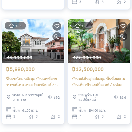
3
3
2
ขาย
ขาย
฿6,190,000
฿27,000,000
฿5,990,000
฿12,500,000
รีโนเวทใหม่ หลังมุม บ้านเลขที่สวย
บ้านหลังใหญ่ แปลงมุม พื้นที่เยอะ 🔥
✨ เพอร์เฟค เพลส รัตนาธิเบศร์ / 3
บ้านเฟื่องฟ้า แฮปปี้แลนด์ / 4 ห้อง
ห้องนอน (ขาย), Perfect Place
นอน (ขาย), Baan Fueangfah
พระราม 5 ราชพฤกษ์
ลาดพร้าว101
Rattanathibet / 3 Bedrooms
Happyland / 4 Bedrooms (FOR
692
814
บางกรวย
แฮปปี้แลนด์
(FOR SALE) AOM074
SALE) AA486
พื้นที่ : 61.00 ตร.ว.
พื้นที่ : 194.00 ตร.ว.
3
3
2
4
5
2