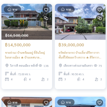
ขาย
ขาย
฿16,500,000
฿14,500,000
฿39,000,000
ขายด่วน! บ้านพร้อมอยู่ ที่ดินใหญ่
ทรัพย์หายาก! บ้านเดี่ยวสิริทาวารา
ใจกลางเมือง 🔥 บ้านเทศบาล
พื้นที่ใช้สอยกว้างขวาง 🔥 สิริทาวารา
สงเคราะห์ 2 แยก 10 / 4 ห้องนอน
/ 3 ห้องนอน (ขาย), Siritawara / 3
วิภาวดี ดอนเมือง หลักสี่
เลียบทางด่วนรามอินทรา
138
75
(ขาย), Baan Tessaban Songkhro
Bedrooms (FOR SALE) TPM420
2 Yaek 10 / 4 Bedrooms (FOR
พื้นที่ : 72.00 ตร.ว.
พื้นที่ : 90.50 ตร.ว.
SALE) TPM415
4
4
2
3
4
2
ขาย
ขาย