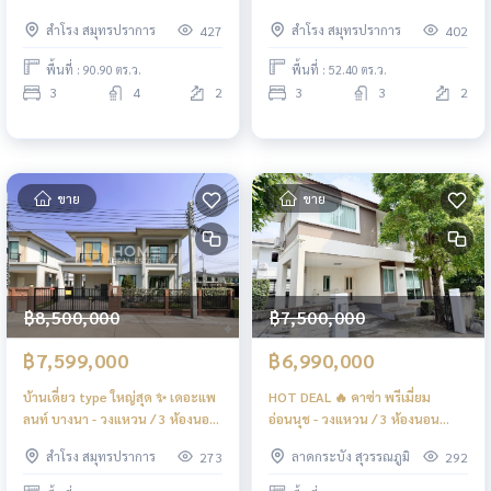
Passorn Bangna - Wongwaen / 3
วงแหวน / 3 ห้องนอน (ขาย),
สำโรง สมุทรปราการ
สำโรง สมุทรปราการ
427
402
Bedrooms (FOR SALE) POON122
Passorn Bangna - Wongwaen / 3
Bedrooms (FOR SALE) POON039
พื้นที่ : 90.90 ตร.ว.
พื้นที่ : 52.40 ตร.ว.
3
4
2
3
3
2
ขาย
ขาย
฿8,500,000
฿7,500,000
฿7,599,000
฿6,990,000
บ้านเดี่ยว type ใหญ่สุด ✨ เดอะแพ
HOT DEAL 🔥 คาซ่า พรีเมี่ยม
ลนท์ บางนา - วงแหวน / 3 ห้องนอน
อ่อนนุช - วงแหวน / 3 ห้องนอน
(ขาย), The Plant Bangna -
(ขาย), Casa Premium Onnut -
สำโรง สมุทรปราการ
ลาดกระบัง สุวรรณภูมิ
273
292
Wongwaen / 3 Bedrooms (FOR
Wongwhaen / 3 Bedrooms (FOR
SALE) POON143
SALE) POON065