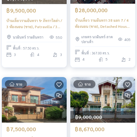
฿28,000,000
฿9,500,000
บ้านเดี่ยว รามอินทรา 38 แยก 7 / 4
บ้านเดี่ยวรามอินทรา ✨ ภัทราวิลล่า /
ห้องนอน (ขาย), Detached House
3 ห้องนอน (ขาย), Patravilla / 3
Ram Intra 38 Yaek 7 / 4
Bedrooms (FOR SALE) TPM029
เกษตร นวมินทร์ ลาด
นวมินทร์ รามอินทรา
550
Bedrooms (FOR SALE) TPM080
405
ปลาเค้า
พื้นที่ : 57.50 ตร.ว.
พื้นที่ : 367.00 ตร.ว.
3
4
3
4
5
2
ขาย
ขาย
฿9,000,000
฿7,500,000
฿8,670,000