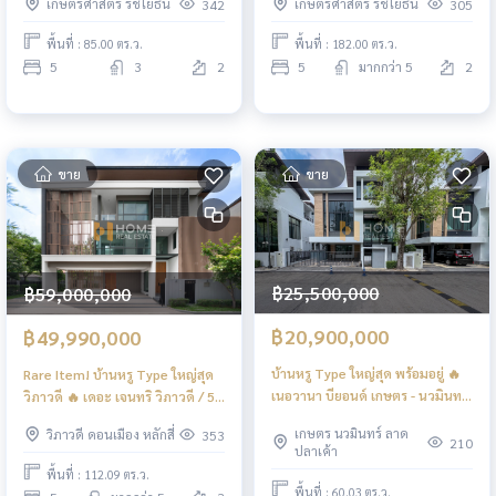
เกษตรศาสตร์ รัชโยธิน
เกษตรศาสตร์ รัชโยธิน
342
305
ห้องนอน (ขาย), Detached House
(ขาย), House with land The
Senanikom 1 Soi 24 / 5
Master Ekkamai - Ramintra / 5
พื้นที่ : 85.00 ตร.ว.
พื้นที่ : 182.00 ตร.ว.
Bedrooms (FOR SALE) TPM331
Bedrooms (FOR SALE) TPM335
5
3
2
5
มากกว่า 5
2
ขาย
ขาย
฿25,500,000
฿59,000,000
฿20,900,000
฿49,990,000
บ้านหรู Type ใหญ่สุด พร้อมอยู่ 🔥
Rare Item! บ้านหรู Type ใหญ่สุด
เนอวานา บียอนด์ เกษตร - นวมินทร์
วิภาวดี 🔥 เดอะ เจนทริ วิภาวดี / 5
/ 4 ห้องนอน (ขาย), Nirvana
ห้องนอน (ขาย), The Gentry
เกษตร นวมินทร์ ลาด
วิภาวดี ดอนเมือง หลักสี่
353
Beyond Kaset - Navamin / 4
Vibhavadi / 5 Bedrooms (FOR
210
ปลาเค้า
Bedrooms (FOR SALE) TPM375
SALE) TPM345
พื้นที่ : 112.09 ตร.ว.
พื้นที่ : 60.03 ตร.ว.