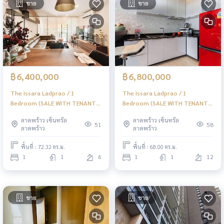
ขาย
ขาย
฿6,400,000
฿6,800,000
The Issara Ladprao / 1
The Issara Ladprao / 1
Bedroom (SALE WITH TENANT),
Bedroom (SALE WITH TENANT),
ดิ อิสระ ลาดพร้าว / 1 ห้องนอน
ดิ อิสระ ลาดพร้าว / 1 ห้องนอน
ลาดพร้าว เซ็นทรัล
ลาดพร้าว เซ็นทรัล
(ขายพร้อมผู้เช่า) JSMN405
(ขายพร้อมผู้เช่า) JSMN404
51
58
ลาดพร้าว
ลาดพร้าว
พื้นที่ : 72.32 ตร.ม.
พื้นที่ : 68.00 ตร.ม.
1
1
6
1
1
12
ขาย
ขาย