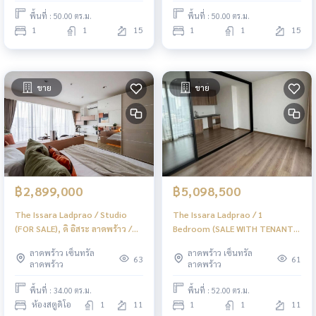
พื้นที่ : 50.00 ตร.ม.
พื้นที่ : 50.00 ตร.ม.
1
1
15
1
1
15
ขาย
ขาย
฿2,899,000
฿5,098,500
The Issara Ladprao / Studio
The Issara Ladprao / 1
(FOR SALE), ดิ อิสระ ลาดพร้าว /
Bedroom (SALE WITH TENANT),
ห้องสตูดิโอ (ขาย) JSMN413
ดิ อิสระ ลาดพร้าว / 1 ห้องนอน
ลาดพร้าว เซ็นทรัล
ลาดพร้าว เซ็นทรัล
(ขายพร้อมผู้เช่า) JSMN411
63
61
ลาดพร้าว
ลาดพร้าว
พื้นที่ : 34.00 ตร.ม.
พื้นที่ : 52.00 ตร.ม.
ห้องสตูดิโอ
1
11
1
1
11