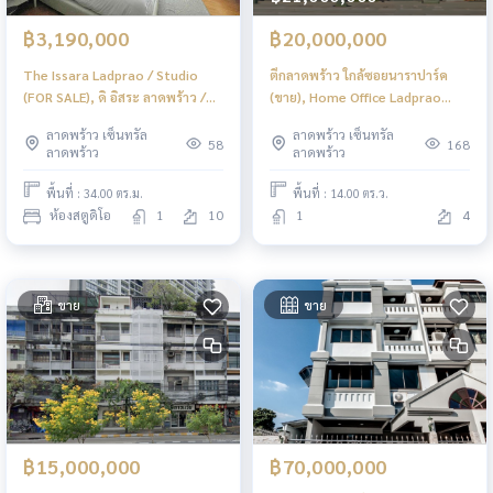
฿3,190,000
฿20,000,000
The Issara Ladprao / Studio
ตึกลาดพร้าว ใกล้ซอยนาราปาร์ค
(FOR SALE), ดิ อิสระ ลาดพร้าว /
(ขาย), Home Office Ladprao
ห้องสตูดิโอ (ขาย) JSMN400
Near Narapark Soi (FOR SALE)
ลาดพร้าว เซ็นทรัล
ลาดพร้าว เซ็นทรัล
TPM407
58
168
ลาดพร้าว
ลาดพร้าว
พื้นที่ : 34.00 ตร.ม.
พื้นที่ : 14.00 ตร.ว.
ห้องสตูดิโอ
1
10
1
4
ขาย
ขาย
฿15,000,000
฿70,000,000