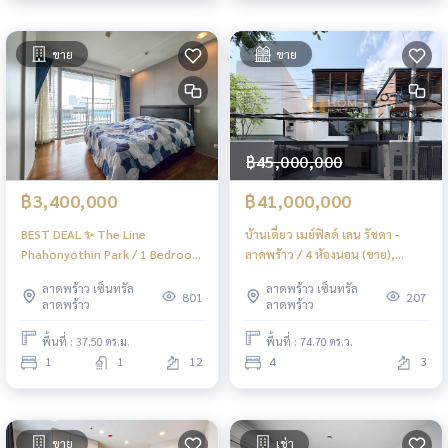
ขาย
ขาย
฿45,000,000
฿3,400,000
฿41,000,000
BEST DEAL ✨ The Line
บ้านเดี่ยว เมย์ฟิลด์ เลน รัชดา -
Phahonyothin Park / 1 Bedroom
ลาดพร้าว / 4 ห้องนอน (ขาย),
(FOR SALE), เดอะ ไลน์ พหลโยธิน
Mayfield Lane Ratchada -
ลาดพร้าว เซ็นทรัล
ลาดพร้าว เซ็นทรัล
พาร์ค / 1 ห้องนอน (ขาย) PINP132
Ladprao / Detached House 4
801
207
ลาดพร้าว
ลาดพร้าว
Bedrooms (FOR SALE) TPM389
พื้นที่ : 37.50 ตร.ม.
พื้นที่ : 74.70 ตร.ว.
1
1
12
4
3
ขาย
เช่า