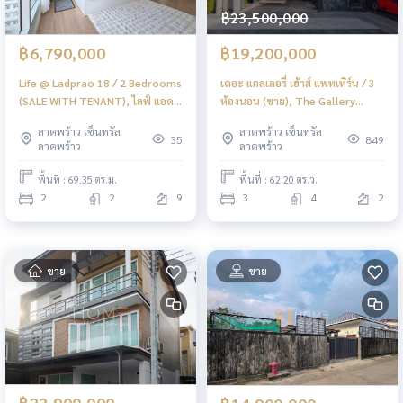
฿23,500,000
฿6,790,000
฿19,200,000
Life @ Ladprao 18 / 2 Bedrooms
เดอะ แกลเลอรี่ เฮ้าส์ แพทเทิร์น / 3
(SALE WITH TENANT), ไลฟ์ แอด
ห้องนอน (ขาย), The Gallery
ลาดพร้าว 18 / 2 ห้องนอน (ขาย
House Pattern / 3 Bedrooms
ลาดพร้าว เซ็นทรัล
ลาดพร้าว เซ็นทรัล
พร้อมผู้เช่า) JSMN240
(FOR SALE) TPM136
35
849
ลาดพร้าว
ลาดพร้าว
พื้นที่ : 69.35 ตร.ม.
พื้นที่ : 62.20 ตร.ว.
2
2
9
3
4
2
ขาย
ขาย
฿22,900,000