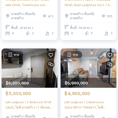
นอน (ขาย), Townhouse Lat
(ขาย), Baan Ladphrao Soi 1 / 4
Phrao 26 / 4 Bedrooms (SALE)
Bedrooms (SALE) TPM393
ลาดพร้าว เซ็นทรัล
ลาดพร้าว เซ็นทรัล
TPM396
473
555
ลาดพร้าว
ลาดพร้าว
พื้นที่ : 47.00 ตร.ว.
พื้นที่ : 59.00 ตร.ว.
4
2
2
4
5
3
ขาย
ขาย
฿5,200,000
฿5,000,000
฿5,030,000
฿4,900,000
Life Ladprao / 1 Bedroom (FOR
Life Ladprao / 2 Bedrooms
SALE), ไลฟ์ ลาดพร้าว / 1 ห้องนอน
(SALE WITH TENANT), ไลฟ์
(ขาย) JSMN203
ลาดพร้าว / 2 ห้องนอน (ขายพร้อมผู้
ลาดพร้าว เซ็นทรัล
ลาดพร้าว เซ็นทรัล
เช่า) JSMN202