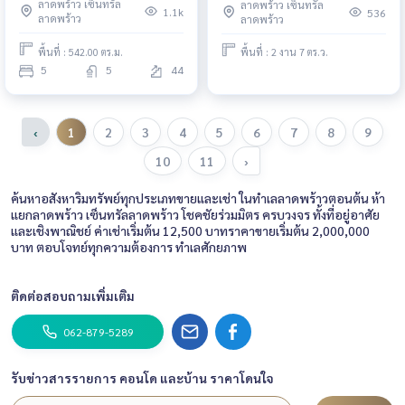
ลาดพร้าว เซ็นทรัล
ลาดพร้าว เซ็นทรัล
SALE), ดิ อิสสระ ลาดพร้าว / 5 ห้อง
1.1k
536
ลาดพร้าว
ลาดพร้าว
นอน (ขาย) T485
พื้นที่ : 542.00 ตร.ม.
พื้นที่ : 2 งาน 7 ตร.ว.
5
5
44
‹
1
2
3
4
5
6
7
8
9
10
11
›
ค้นหาอสังหาริมทรัพย์ทุกประเภทขายและเช่า ในทำเลลาดพร้าวตอนต้น ห้า
แยกลาดพร้าว เซ็นทรัลลาดพร้าว โชคชัยร่วมมิตร ครบวงจร ทั้งที่อยู่อาศัย
และเชิงพาณิชย์ ค่าเช่าเริ่มต้น 12,500 บาทราคาขายเริ่มต้น 2,000,000
บาท ตอบโจทย์ทุกความต้องการ ทำเลศักยภาพ
ติดต่อสอบถามเพิ่มเติม
062-879-5289
รับข่าวสารรายการ คอนโด และบ้าน ราคาโดนใจ