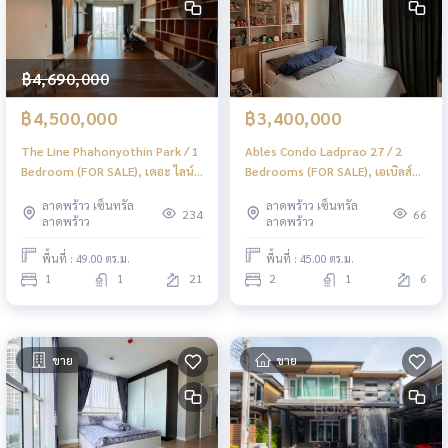
฿4,690,000
฿4,500,000
฿3,400,000
The Line Phahonyothin Park / 1
Ables Condo Ladprao 27 / 2
Bedroom (FOR SALE), เดอะ ไลน์
Bedrooms (FOR SALE), เอเบิลส์
พหลโยธิน พาร์ค / 1 ห้องนอน (ขาย)
คอนโด ลาดพร้าว 27 / 2 ห้องนอน
ลาดพร้าว เซ็นทรัล
ลาดพร้าว เซ็นทรัล
JSMN095
(ขาย) JSMN248
234
66
ลาดพร้าว
ลาดพร้าว
พื้นที่ : 49.00 ตร.ม.
พื้นที่ : 45.00 ตร.ม.
1
1
21
2
1
6
ขาย
ขาย