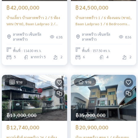
฿42,000,000
฿24,500,000
บ้านเดี่ยว บ้านลาดพร้าว 2 / 5 ห้อง
บ้านลาดพร้าว 1 / 6 ห้องนอน (ขาย),
นอน (ขาย), Baan Ladprao 2 /
Baan Ladprao 1 / 6 Bedrooms
Detached House 5 Bedrooms
(FOR SALE) TPM177
ลาดพร้าว เซ็นทรัล
ลาดพร้าว เซ็นทรัล
(FOR SALE) TPM145
638
836
ลาดพร้าว
ลาดพร้าว
พื้นที่ : 114.00 ตร.ว.
พื้นที่ : 157.50 ตร.ว.
5
มากกว่า 5
2
6
4
2
ขาย
ขาย
฿13,000,000
฿35,000,000
฿12,740,000
฿20,900,000
ทาวน์เฮ้าส์ ลาดพร้าว 26 / 4 ห้อง
บ้าน ลาดพร้าว ซอย 1 / 4 ห้องนอน