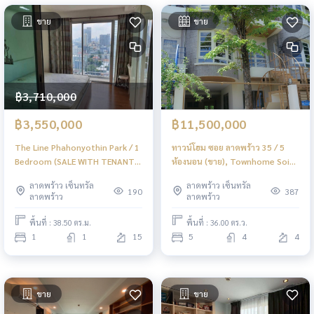
ขาย
ขาย
฿3,710,000
฿3,550,000
฿11,500,000
The Line Phahonyothin Park / 1
ทาวน์โฮม ซอย ลาดพร้าว 35 / 5
Bedroom (SALE WITH TENANT),
ห้องนอน (ขาย), Townhome Soi
เดอะ ไลน์ พหลโยธิน พาร์ค / 1 ห้อง
Ladprao 35 / 5 Bedrooms (FOR
ลาดพร้าว เซ็นทรัล
ลาดพร้าว เซ็นทรัล
นอน (ขายพร้อมผู้เช่า) JSMN096
SALE) TPM304
190
387
ลาดพร้าว
ลาดพร้าว
พื้นที่ : 38.50 ตร.ม.
พื้นที่ : 36.00 ตร.ว.
1
1
15
5
4
4
ขาย
ขาย