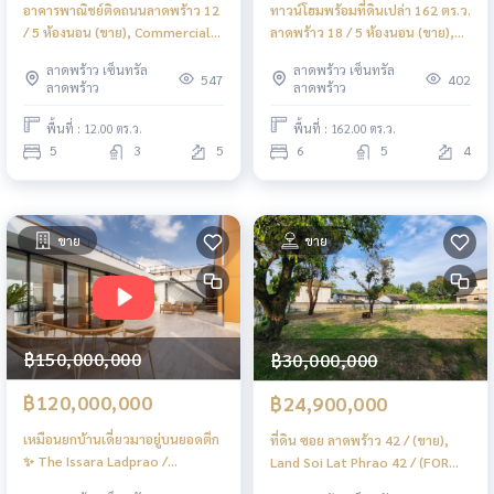
อาคารพาณิชย์ติดถนนลาดพร้าว 12
ทาวน์โฮมพร้อมที่ดินเปล่า 162 ตร.ว.
/ 5 ห้องนอน (ขาย), Commercial
ลาดพร้าว 18 / 5 ห้องนอน (ขาย),
building on Lat Phrao 12 Road /
Townhouse with vacant land
ลาดพร้าว เซ็นทรัล
ลาดพร้าว เซ็นทรัล
5 Bedrooms (FOR SALE)
162 sq.w. Ladprao 18 (FOR SALE)
547
402
ลาดพร้าว
ลาดพร้าว
TPM368
TPM367
พื้นที่ : 12.00 ตร.ว.
พื้นที่ : 162.00 ตร.ว.
5
3
5
6
5
4
ขาย
ขาย
฿150,000,000
฿30,000,000
฿120,000,000
฿24,900,000
เหมือนยกบ้านเดี่ยวมาอยู่บนยอดตึก
ที่ดิน ซอย ลาดพร้าว 42 / (ขาย),
✨ The Issara Ladprao /
Land Soi Lat Phrao 42 / (FOR
PentHouse 5 Bedrooms (FOR
SALE) TPM203