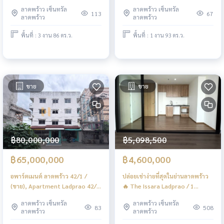
Ladprao 42/1 / 3 Rai 86 square
Land Ladprao 42/1 / 93 Square
ลาดพร้าว เซ็นทรัล
ลาดพร้าว เซ็นทรัล
wah (FOR SALE) TPM430
Wa (FOR SALE) TPM429
113
67
ลาดพร้าว
ลาดพร้าว
พื้นที่ : 3 งาน 86 ตร.ว.
พื้นที่ : 1 งาน 93 ตร.ว.
ขาย
ขาย
฿80,000,000
฿5,098,500
฿65,000,000
฿4,600,000
อพาร์ตเมนต์ ลาดพร้าว 42/1 /
ปล่อยเช่าง่ายที่สุดในย่านลาดพร้าว
(ขาย), Apartment Ladprao 42/1
🔥 The Issara Ladprao / 1
/ (FOR SALE) TPM428
Bedroom (FOR SALE), ดิ อิสสระ
ลาดพร้าว เซ็นทรัล
ลาดพร้าว เซ็นทรัล
ลาดพร้าว / 1 ห้องนอน (ขาย)
83
508
ลาดพร้าว
ลาดพร้าว
PINP128