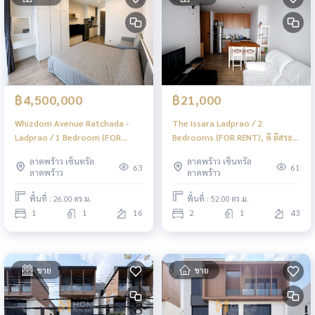
฿4,500,000
฿21,000
Whizdom Avenue Ratchada -
The Issara Ladprao / 2
Ladprao / 1 Bedroom (FOR
Bedrooms (FOR RENT), ดิ อิสระ
SALE), วิสซ์ดอม อเวนิว รัชดา -
ลาดพร้าว / 2 ห้องนอน (ให้เช่า)
ลาดพร้าว เซ็นทรัล
ลาดพร้าว เซ็นทรัล
ลาดพร้าว / 1 ห้องนอน (ขาย)
JSMN414
63
61
ลาดพร้าว
ลาดพร้าว
JSMN397
พื้นที่ : 26.00 ตร.ม.
พื้นที่ : 52.00 ตร.ม.
1
1
16
2
1
43
ขาย
ขาย