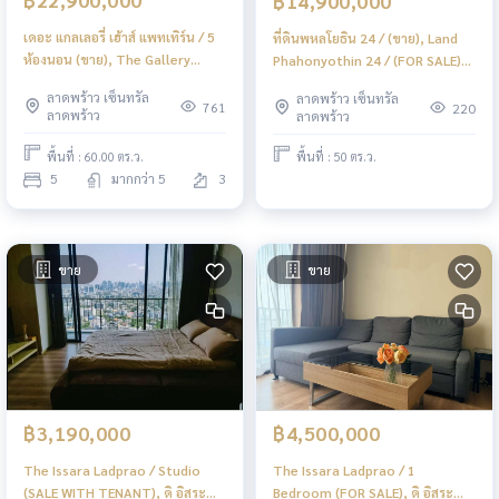
฿14,900,000
เดอะ แกลเลอรี่ เฮ้าส์ แพทเทิร์น / 5
ที่ดินพหลโยธิน 24 / (ขาย), Land
ห้องนอน (ขาย), The Gallery
Phahonyothin 24 / (FOR SALE)
House Pattern / 5 Bedrooms
TPM347
ลาดพร้าว เซ็นทรัล
ลาดพร้าว เซ็นทรัล
(FOR SALE) TPM137
761
220
ลาดพร้าว
ลาดพร้าว
พื้นที่ : 60.00 ตร.ว.
พื้นที่ : 50 ตร.ว.
5
มากกว่า 5
3
ขาย
ขาย
฿3,190,000
฿4,500,000
The Issara Ladprao / Studio
The Issara Ladprao / 1
(SALE WITH TENANT), ดิ อิสระ
Bedroom (FOR SALE), ดิ อิสระ