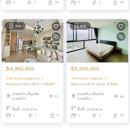
1
1
35
2
2
35
ขาย
ขาย
฿4,900,000
฿5,500,000
The Issara Ladprao / 1
The Issara Ladprao / 1
Bedroom (SALE WITH TENANT),
Bedroom (FOR SALE), ดิ อิสระ
ดิ อิสระ ลาดพร้าว / 1 ห้องนอน
ลาดพร้าว / 1 ห้องนอน (ขาย)
ลาดพร้าว เซ็นทรัล
ลาดพร้าว เซ็นทรัล
(ขายพร้อมผู้เช่า) JSMN407
JSMN406
71
68
ลาดพร้าว
ลาดพร้าว
พื้นที่ : 52.00 ตร.ม.
พื้นที่ : 52.00 ตร.ม.
1
1
7
1
1
26