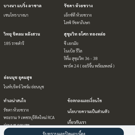
บางนา แบริ่ง ลาซาล
รัชดา ห้วยขวาง
เซนโทร บางนา
เอ็กซ์ที ห้วยขวาง
ไลฟ์ รัชดาภิเษก
วิทยุ ชิดลม หลังสวน
สุขุมวิท อโศก ทองหล่อ
185 ราชดำริ
ซี เอกมัย
โนเบิล รีวิล
ริทึ่ม สุขุมวิท 36 - 38
พาร์ค 24 ( ออริจิ้น พร้อมพงษ์ )
อ่อนนุช อุดมสุข
ไนท์บริดจ์ ไพร์ม อ่อนนุช
ทำเลน่าสนใจ
ข้อตกลงและเงื่อนไข
รัชดา ห้วยขวาง
นโยบายความเป็นส่วนตัว
พระราม 9 เพชรบุรีตัดใหม่ RCA
เกี่ยวกับเรา
อ่อนนุช อุดมสุข
บางนา แบริ่ง ลาซาล
วิธีการฝากขาย-เช่า
รับทราบและปิดแถบนี้ลง