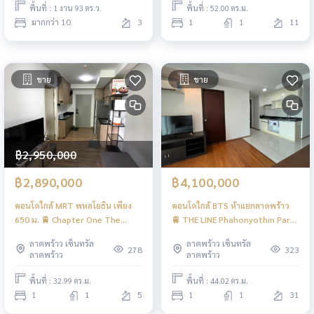
พื้นที่ : 1 งาน 93 ตร.ว.
พื้นที่ : 52.00 ตร.ม.
มากกว่า 10
3
1
1
11
ขาย
ขาย
฿2,950,000
฿2,890,000
฿4,100,000
คอนโดใกล้ MRT พหลโยธิน เพียง
คอนโดใกล้ BTS ห้าแยกลาดพร้าว
650 ม. 🚆 Chapter One The
🚆 THE LINE Phahonyothin Park
Campus Ladprao 1 / 1 Bedroom
/ 1 Bedroom (SALE WITH
ลาดพร้าว เซ็นทรัล
ลาดพร้าว เซ็นทรัล
(SALE WITH TENENT), แชปเตอร์
TENENT), เดอะ ไลน์ พหลโยธิน
278
323
ลาดพร้าว
ลาดพร้าว
วัน เดอะแคมปัส ลาดพร้าว 1 / 1
พาร์ค / 1 ห้องนอน (ขายพร้อมผู้เช่า)
ห้องนอน (ขายพร้อมผู้เช่า)
JSMN044
พื้นที่ : 32.99 ตร.ม.
พื้นที่ : 44.02 ตร.ม.
JSMN067
1
1
5
1
1
31