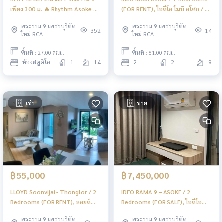
เพียง 300 ม. 🔥 Rhythm Asoke 2 /
(FOR RENT), ไอดีโอ โมบิ อโศก / 2
Studio (FOR SALE), ริธึ่ม อโศก 2 /
ห้องนอน (ให้เช่า) PEII110
พระราม 9 เพชรบุรีตัด
พระราม 9 เพชรบุรีตัด
ห้องสตูดิโอ (ขาย) TARN272
352
14
ใหม่ RCA
ใหม่ RCA
พื้นที่ : 27.00 ตร.ม.
พื้นที่ : 61.00 ตร.ม.
ห้องสตูดิโอ
1
14
2
2
9
เช่า
ขาย
฿55,000
฿7,450,000
LLOYD Soonvijai - Thonglor / 2
IDEO RAMA 9 – ASOKE / 2
Bedrooms (FOR RENT), ลอยด์
Bedrooms (FOR SALE), ไอดีโอ
ศูนย์วิจัย - ทองหล่อ / 2 ห้องนอน (ให้
พระราม 9 - อโศก / 2 ห้องนอน
พระราม 9 เพชรบุรีตัด
พระราม 9 เพชรบุรีตัด
เช่า) PEII112
(ขาย) PEII111