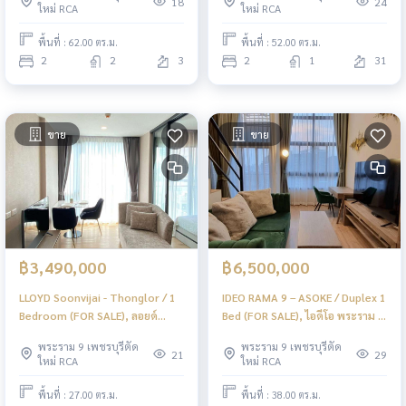
18
24
ใหม่ RCA
ใหม่ RCA
พื้นที่ : 62.00 ตร.ม.
พื้นที่ : 52.00 ตร.ม.
2
2
3
2
1
31
ขาย
ขาย
฿3,490,000
฿6,500,000
LLOYD Soonvijai - Thonglor / 1
IDEO RAMA 9 – ASOKE / Duplex 1
Bedroom (FOR SALE), ลอยด์
Bed (FOR SALE), ไอดีโอ พระราม 9
ศูนย์วิจัย - ทองหล่อ / 1 ห้องนอน
- อโศก / ดูเพล็กซ์ 1 ห้องนอน (ขาย)
พระราม 9 เพชรบุรีตัด
พระราม 9 เพชรบุรีตัด
(ขาย) PEII116
PEII109
21
29
ใหม่ RCA
ใหม่ RCA
พื้นที่ : 27.00 ตร.ม.
พื้นที่ : 38.00 ตร.ม.