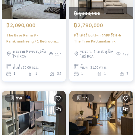
฿3,300,000
฿2,090,000
฿2,790,000
The Base Rama 9 -
ฟรี!เฟอร์ built-in สวยพร้อม 🔥
Ramkhamhaeng / 1 Bedroom
The Tree Pattanakarn -
(SALE WITH TENANT), เดอะ เบส
Ekkamai / 1 Bedroom (FOR
พระราม 9 เพชรบุรีตัด
พระราม 9 เพชรบุรีตัด
พระราม 9 - รามคำแหง / 1 ห้องนอน
SALE), เดอะ ทรี พัฒนาการ - เอกมัย
117
799
ใหม่ RCA
ใหม่ RCA
(ขายพร้อมผู้เช่า) JSMN104
/ 1 ห้องนอน (ขาย) HL2023
พื้นที่ : 30.00 ตร.ม.
พื้นที่ : 31.00 ตร.ม.
1
1
34
1
1
7
ขาย
ขาย