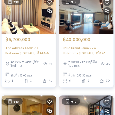
ขาย
ขาย
฿6,700,000
฿40,000,000
The Address Asoke / 1
Belle Grand Rama 9 / 6
Bedroom (FOR SALE), ดิ แอดเดรส
Bedrooms (FOR SALE), เบ็ล แก
อโศก / 1 ห้องนอน (ขาย) PEII060
รนด์ พระราม 9 / 6 ห้องนอน (ขาย)
พระราม 9 เพชรบุรีตัด
พระราม 9 เพชรบุรีตัด
JSMN375
33
48
ใหม่ RCA
ใหม่ RCA
พื้นที่ : 45.00 ตร.ม.
พื้นที่ : 295.30 ตร.ม.
1
1
41
6
5
30
ขาย
ขาย