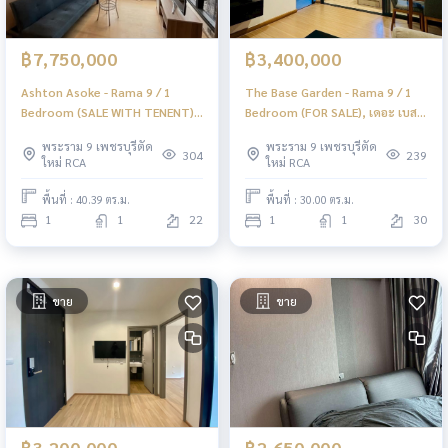
฿7,750,000
฿3,400,000
Ashton Asoke - Rama 9 / 1
The Base Garden - Rama 9 / 1
Bedroom (SALE WITH TENENT),
Bedroom (FOR SALE), เดอะ เบส
ชื่อโครงการ / 1 ห้องนอน (ขายพร้อม
การ์เดน - พระราม 9 / 1 ห้องนอน
พระราม 9 เพชรบุรีตัด
พระราม 9 เพชรบุรีตัด
ผู้เช่า) JSMN040
(ขาย) JSMN103
304
239
ใหม่ RCA
ใหม่ RCA
พื้นที่ : 40.39 ตร.ม.
พื้นที่ : 30.00 ตร.ม.
1
1
22
1
1
30
ขาย
ขาย
฿3,200,000
฿2,650,000