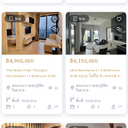
ขาย
ขาย
฿4,900,000
฿6,150,000
The Niche Pride Thonglor -
Ideo New Rama 9 / 2 Bedrooms
Phetchaburi / 1 Bedroom (FOR
(FOR SALE), ไอดีโอ นิว พระราม 9 /
SALE), เดอะ นิช ไพร์ด ทองหล่อ -
2 ห้องนอน (ขาย) PEII102
พระราม 9 เพชรบุรีตัด
พระราม 9 เพชรบุรีตัด
เพชรบุรี / 1 ห้องนอน (ขาย) PEII106
33
30
ใหม่ RCA
ใหม่ RCA
พื้นที่ : 35.00 ตร.ม.
พื้นที่ : 52.00 ตร.ม.
1
1
15
2
2
17