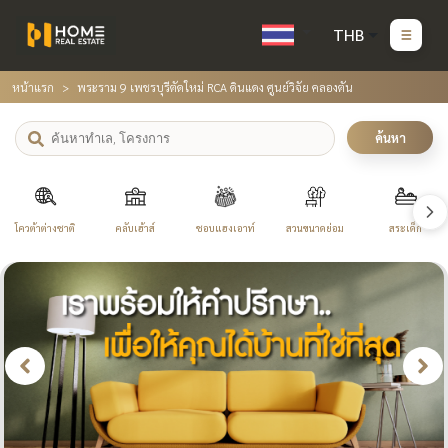
THB
หน้าแรก
พระราม 9 เพชรบุรีตัดใหม่ RCA ดินแดง ศูนย์วิจัย คลองตัน
ค้นหา
โควต้าต่างชาติ
คลับเฮ้าส์
ชอบแฮงเอาท์
สวนขนาดย่อม
สระเด็ก