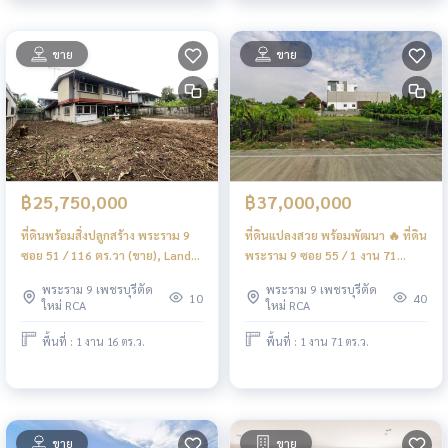
ขาย
ขาย
฿25,750,000
฿37,000,000
ที่ดินพร้อมสิ่งปลูกสร้าง พระราม 9
ที่ดินแปลงสวย พร้อมพัฒนา 🔥 ที่ดิน
ซอย 51 / 116 ตร.วา (ขาย), Land
พระราม 9 ซอย 55 / 1 งาน 71
with buildings, Rama 9 Soi 51 /
ตร.วา (ขาย), Land Plot, Rama 9
พระราม 9 เพชรบุรีตัด
พระราม 9 เพชรบุรีตัด
116 Square Wa (FOR SALE)
Soi 55 / 1 Ngan 71 Square Wa
10
40
ใหม่ RCA
ใหม่ RCA
BZD256
(FOR SALE) BZD248
พื้นที่ : 1 งาน 16 ตร.ว.
พื้นที่ : 1 งาน 71 ตร.ว.
ขาย
ขาย