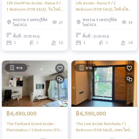
195 One9Five Asoke - Rama 9 /
Life Asoke - Rama 9 / 1
1 Bedroom (FOR SALE), วัน ไนน์
Bedroom (FOR SALE), ไลฟ์ อโศก -
ไฟว์ อโศก - พระราม 9 / 1 ห้องนอน
พระราม 9 / 1 ห้องนอน (ขาย)
พระราม 9 เพชรบุรีตัด
พระราม 9 เพชรบุรีตัด
(ขาย) PEII097
PEII093
27
39
ใหม่ RCA
ใหม่ RCA
พื้นที่ : 35.50 ตร.ม.
พื้นที่ : 32.00 ตร.ม.
1
1
12
1
1
14
ขาย
ขาย
฿6,690,000
฿6,590,000
The Parkland Grand Asoke -
The Line Asoke Ratchada / 1
Phetchaburi / 2 Bedrooms (FOR
Bedroom (FOR SALE), เดอะ ไลน์
SALE), เดอะ พาร์คแลนด์ แกรนด์
อโศก รัชดา / 1 ห้องนอน (ขาย)