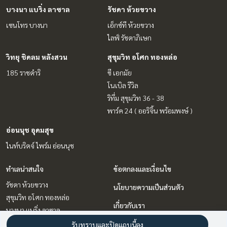
บางนา แบริ่ง ลาซาล
รัชดา ห้วยขวาง
เซนโทร บางนา
เอ็กซ์ที ห้วยขวาง
ไลฟ์ รัชดาภิเษก
วิทยุ ชิดลม หลังสวน
สุขุมวิท อโศก ทองหล่อ
185 ราชดำริ
ซี เอกมัย
โนเบิล รีวิล
ริทึ่ม สุขุมวิท 36 - 38
พาร์ค 24 ( ออริจิ้น พร้อมพงษ์ )
อ่อนนุช อุดมสุข
ไนท์บริดจ์ ไพร์ม อ่อนนุช
ทำเลน่าสนใจ
ข้อตกลงและเงื่อนไข
รัชดา ห้วยขวาง
นโยบายความเป็นส่วนตัว
สุขุมวิท อโศก ทองหล่อ
เกี่ยวกับเรา
บางนา แบริ่ง ลาซาล
วิทยุ ชิดลม หลังสวน
วิธีการฝากขาย-เช่า
รับทราบและปิดแถบนี้ลง