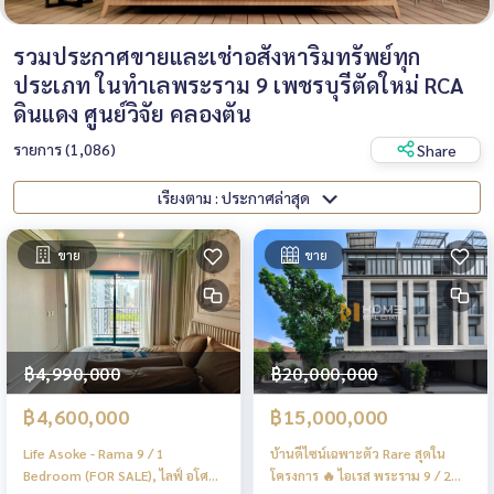
รวมประกาศขายและเช่าอสังหาริมทรัพย์ทุก
ประเภท ในทำเลพระราม 9 เพชรบุรีตัดใหม่ RCA
ดินแดง ศูนย์วิจัย คลองตัน
รายการ (1,086)
Share
เรียงตาม : ประกาศล่าสุด
ขาย
ขาย
฿4,990,000
฿20,000,000
฿4,600,000
฿15,000,000
Life Asoke - Rama 9 / 1
บ้านดีไซน์เฉพาะตัว Rare สุดใน
Bedroom (FOR SALE), ไลฟ์ อโศก -
โครงการ 🔥 ไอเรส พระราม 9 / 2