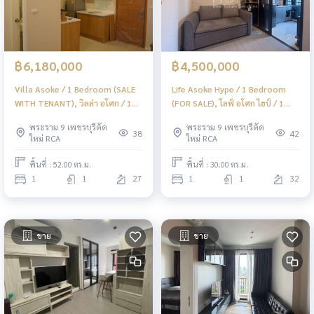
฿6,180,000
฿4,500,000
Villa Asoke / 1 Bedroom (SALE
Life Asoke Hype / 1 Bedroom
WITH TENANT), วิลล่า อโศก / 1
(FOR SALE), ไลฟ์ อโศก ไฮป์ / 1
ห้องนอน (ขายพร้อมผู้เช่า)
ห้องนอน (ขาย) JSMN329
พระราม 9 เพชรบุรีตัด
พระราม 9 เพชรบุรีตัด
JSMN336
38
42
ใหม่ RCA
ใหม่ RCA
พื้นที่ : 52.00 ตร.ม.
พื้นที่ : 30.00 ตร.ม.
1
1
27
1
1
32
ขาย
ขาย