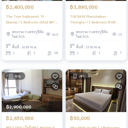
฿2,400,000
฿3,890,000
The Tree Sukhumvit 71 -
THE BASE Phetchaburi -
Ekamai / 1 Bedroom (SALE WITH
Thonglor / 1 Bedroom (FOR
TENANT), เดอะ ทรี สุขุมวิท 71 -
SALE), เดอะ เบส เพชรบุรี -
พระราม 9 เพชรบุรีตัด
พระราม 9 เพชรบุรีตัด
เอกมัย / 1 ห้องนอน (ขายพร้อมผู้
ทองหล่อ / 1 ห้องนอน (ขาย)
410
15
ใหม่ RCA
ใหม่ RCA
เช่า) JSMN260
PEII123
พื้นที่ : 26.89 ตร.ม.
พื้นที่ : 33.00 ตร.ม.
1
1
28
1
1
7
ขาย
เช่า
฿2,900,000
฿2,650,000
฿50,000
BEST DEAL! ใกล้ MRT พระราม 9
Ideo Mobi Asoke / 2 Bedrooms