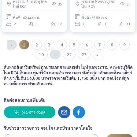
พระราม 9 เพชรบุรีตัด
พระราม 9 เพชรบุรีตัด
อโศก - เพชรบุรี / 2 ห้องนอน (ขาย)
PEII099
35
34
ใหม่ RCA
ใหม่ RCA
PEII095
พื้นที่ : 62.44 ตร.ม.
พื้นที่ : 35.50 ตร.ม.
2
1
12
1
1
11
‹
1
2
3
4
5
6
7
8
9
10
...
22
23
›
ค้นหาอสังหาริมทรัพย์ทุกประเภทขายและเช่า ในทำเลพระราม 9 เพชรบุรีตัด
ใหม่ RCA ดินแดง ศูนย์วิจัย คลองตัน ครบวงจร ทั้งที่อยู่อาศัยและเชิงพาณิชย์
ค่าเช่าเริ่มต้น 16,000 บาทราคาขายเริ่มต้น 1,750,000 บาท ตอบโจทย์ทุก
ความต้องการ ทำเลศักยภาพ
ติดต่อสอบถามเพิ่มเติม
062-879-5289
รับข่าวสารรายการ คอนโด และบ้าน ราคาโดนใจ