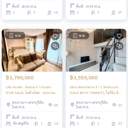
พื้นที่ : 46.00 ตร.ม.
พื้นที่ : 39.99 ตร.ม.
1
1
16
1
1
27
ขาย
ขาย
฿3,790,000
฿3,550,000
Life Asoke - Rama 9 / Studio
Ideo New Rama 9 / 1 Bedroom
(FOR SALE), ไลฟ์ อโศก - พระราม 9
(SALE WITH TENANT), ไอดีโอ นิว
/ ห้องสตูดิโอ (ขาย) JSMN345
พระราม 9 / 1 ห้องนอน (ขายพร้อม
พระราม 9 เพชรบุรีตัด
พระราม 9 เพชรบุรีตัด
ผู้เช่า) PEII107
65
32
ใหม่ RCA
ใหม่ RCA
พื้นที่ : 28.00 ตร.ม.
พื้นที่ : 35.50 ตร.ม.
ห้องสตูดิโอ
1
14
1
1
23