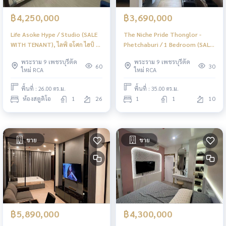
฿4,250,000
฿3,690,000
Life Asoke Hype / Studio (SALE
The Niche Pride Thonglor -
WITH TENANT), ไลฟ์ อโศก ไฮป์ /
Phetchaburi / 1 Bedroom (SALE
ห้องสตูดิโอ (ขายพร้อมผู้เช่า)
WITH TENANT), เดอะ นิช ไพร์ด
พระราม 9 เพชรบุรีตัด
พระราม 9 เพชรบุรีตัด
PEII059
ทองหล่อ - เพชรบุรี / 1 ห้องนอน
60
30
ใหม่ RCA
ใหม่ RCA
(ขายพร้อมผู้เช่า) PEII098
พื้นที่ : 26.00 ตร.ม.
พื้นที่ : 35.00 ตร.ม.
ห้องสตูดิโอ
1
26
1
1
10
ขาย
ขาย
฿5,890,000
฿4,300,000