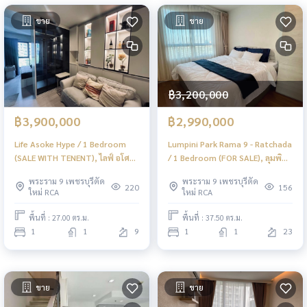
ขาย
ขาย
฿3,200,000
฿3,900,000
฿2,990,000
Life Asoke Hype / 1 Bedroom
Lumpini Park Rama 9 - Ratchada
(SALE WITH TENENT), ไลฟ์ อโศก
/ 1 Bedroom (FOR SALE), ลุมพินี
ไฮป์ / 1 ห้องนอน (ขายพร้อมผู้เช่า)
พาร์ค พระราม 9 - รัชดา / 1 ห้อง
พระราม 9 เพชรบุรีตัด
พระราม 9 เพชรบุรีตัด
JSMN046
นอน (ขาย) JSMN313
220
156
ใหม่ RCA
ใหม่ RCA
พื้นที่ : 27.00 ตร.ม.
พื้นที่ : 37.50 ตร.ม.
1
1
9
1
1
23
ขาย
ขาย