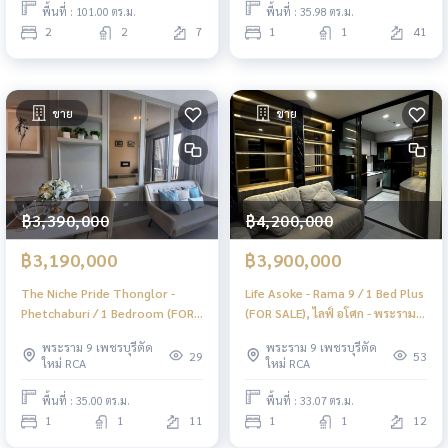
พื้นที่ : 101.00 ตร.ม.
พื้นที่ : 35.98 ตร.ม.
2
2
7
1
1
41
ขาย
ขาย
฿3,390,000
฿4,200,000
฿3,190,000
฿3,900,000
The Niche Pride Thonglor -
Life Asoke - Rama 9 / 1 Bed Plus
Phetchaburi / 1 Bedroom (FOR
(FOR SALE), ไลฟ์ อโศก - พระราม 9
SALE), เดอะ นิช ไพร์ด ทองหล่อ -
/ 1 ห้องนอน + ห้องอเนกประสงค์
พระราม 9 เพชรบุรีตัด
พระราม 9 เพชรบุรีตัด
เพชรบุรี / 1 ห้องนอน (ขาย) PEII101
(ขาย) PEII075
29
53
ใหม่ RCA
ใหม่ RCA
พื้นที่ : 35.00 ตร.ม.
พื้นที่ : 33.07 ตร.ม.
1
1
11
1
1
12