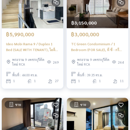
฿3,150,000
฿5,990,000
฿3,000,000
Ideo Mobi Rama 9 / Duplex 1
TC Green Condominium / 1
Bed (SALE WITH TENANT), ไอดีโอ
Bedroom (FOR SALE), ที ซี - กรีน
โมบิ พระราม 9 / ดูเพล็กซ์ 1 ห้อง
คอนโดมิเนียม / 1 ห้องนอน (ขาย)
พระราม 9 เพชรบุรีตัด
พระราม 9 เพชรบุรีตัด
นอน (ขายพร้อมผู้เช่า) JSMN182
JSMN097
269
264
ใหม่ RCA
ใหม่ RCA
พื้นที่ : 44.00 ตร.ม.
พื้นที่ : 39.35 ตร.ม.
1
1
27
1
1
11
ขาย
ขาย