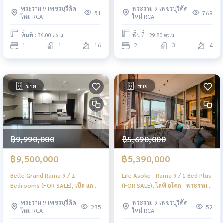
พระราม 9 / 1 ห้องนอน (ขาย)
ห้องนอน (ขาย), Aires Rama 9 / 2
พระราม 9 เพชรบุรีตัด
พระราม 9 เพชรบุรีตัด
JSMN359
Bedrooms (FOR SALE) BZD175
51
769
ใหม่ RCA
ใหม่ RCA
พื้นที่ : 36.00 ตร.ม.
พื้นที่ : 29.80 ตร.ว.
1
1
16
2
3
4
ขาย
ขาย
฿9,990,000
฿5,690,000
฿9,500,000
฿5,390,000
Belle Grand Rama 9 / 2
Life Asoke - Rama 9 / 1 Bed Plus
Bedrooms (FOR SALE), เบ็ล แก
(FOR SALE), ไลฟ์ อโศก - พระราม 9
รนด์ พระราม 9 / 2 ห้องนอน (ขาย)
/ 1 ห้องนอน + ห้องอเนกประสงค์
พระราม 9 เพชรบุรีตัด
พระราม 9 เพชรบุรีตัด
JSMN127
(ขาย) PEII055
235
52
ใหม่ RCA
ใหม่ RCA