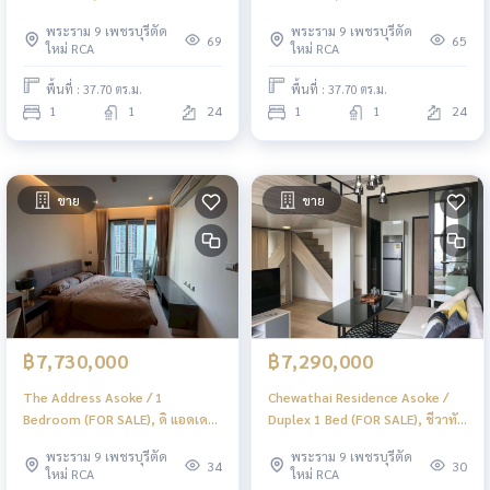
1 ห้องนอน (ให้เช่า) JSMN392
1 ห้องนอน (ขาย) JSMN392
พระราม 9 เพชรบุรีตัด
พระราม 9 เพชรบุรีตัด
69
65
ใหม่ RCA
ใหม่ RCA
พื้นที่ : 37.70 ตร.ม.
พื้นที่ : 37.70 ตร.ม.
1
1
24
1
1
24
ขาย
ขาย
฿7,730,000
฿7,290,000
The Address Asoke / 1
Chewathai Residence Asoke /
Bedroom (FOR SALE), ดิ แอดเดรส
Duplex 1 Bed (FOR SALE), ชีวาทัย
อโศก / 1 ห้องนอน (ขาย) PEII088
เรสซิเดนซ์ อโศก / ดูเพล็กซ์ 1 ห้อง
พระราม 9 เพชรบุรีตัด
พระราม 9 เพชรบุรีตัด
นอน (ขาย) PEII108
34
30
ใหม่ RCA
ใหม่ RCA