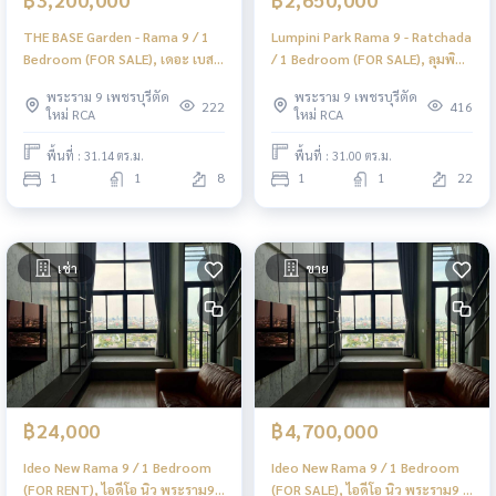
THE BASE Garden - Rama 9 / 1
Lumpini Park Rama 9 - Ratchada
Bedroom (FOR SALE), เดอะ เบส
/ 1 Bedroom (FOR SALE), ลุมพินี
การ์เดน - พระราม 9 / 1 ห้องนอน
พาร์ค พระราม 9 - รัชดา / 1 ห้อง
พระราม 9 เพชรบุรีตัด
พระราม 9 เพชรบุรีตัด
(ขาย) JSMN102
นอน (ขาย) JSMN285
222
416
ใหม่ RCA
ใหม่ RCA
พื้นที่ : 31.14 ตร.ม.
พื้นที่ : 31.00 ตร.ม.
1
1
8
1
1
22
เช่า
ขาย
฿24,000
฿4,700,000
Ideo New Rama 9 / 1 Bedroom
Ideo New Rama 9 / 1 Bedroom
(FOR RENT), ไอดีโอ นิว พระราม9 /
(FOR SALE), ไอดีโอ นิว พระราม9 /