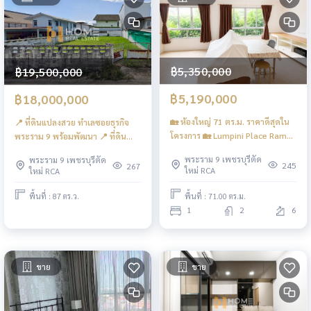
฿5,350,000
฿19,500,000
฿5,190,000
฿18,000,000
🏡 ห้องใหญ่ 71 ตร.ม. ราคาดีสุดใน
📍 ที่ดินแปลงสวย ทำเลซอยธุรกิจ
โครงการ 🏡 Lumpini Place Rama
พระราม 9 พร้อมพัฒนา 📍 ที่ดิน
9 - Ratchada / 1 Bed Plus (FOR
พระราม 9 ซอย 51 / 87 ตร.ว.
พระราม 9 เพชรบุรีตัด
พระราม 9 เพชรบุรีตัด
SALE), ลุมพินี เพลส พระราม 9 - รัช
(ขาย), Land Rama 9 Soi 51 / 86
245
267
ใหม่ RCA
ใหม่ RCA
ดา / 1 ห้องนอน + ห้องอเนกประสงค์
Square Wa (FOR SALE) BZD187
(ขาย) JSMN082
พื้นที่ : 71.00 ตร.ม.
พื้นที่ : 87 ตร.ว.
1
2
6
ขาย
ขาย