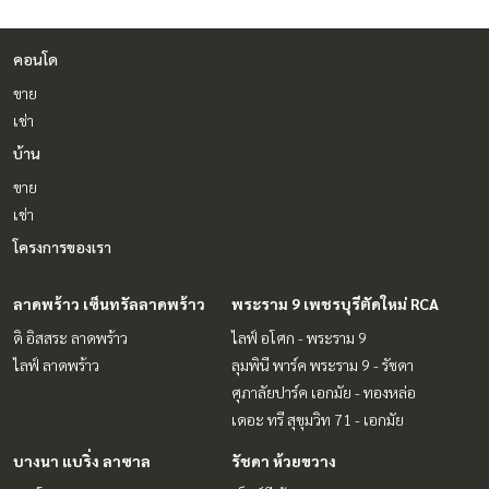
คอนโด
ขาย
เช่า
บ้าน
ขาย
เช่า
โครงการของเรา
ลาดพร้าว เซ็นทรัลลาดพร้าว
พระราม 9 เพชรบุรีตัดใหม่ RCA
ดิ อิสสระ ลาดพร้าว
ไลฟ์ อโศก - พระราม 9
ไลฟ์ ลาดพร้าว
ลุมพินี พาร์ค พระราม 9 - รัชดา
ศุภาลัยปาร์ค เอกมัย - ทองหล่อ
เดอะ ทรี สุขุมวิท 71 - เอกมัย
บางนา แบริ่ง ลาซาล
รัชดา ห้วยขวาง