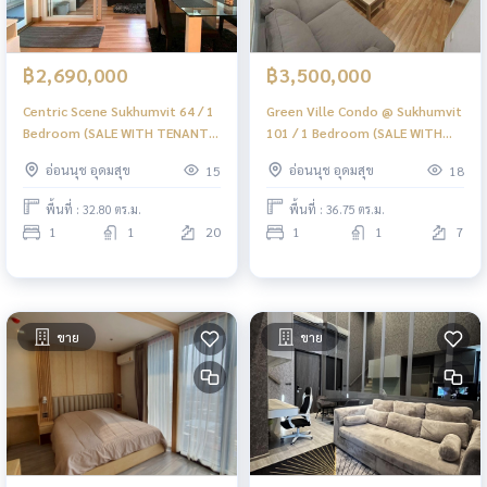
฿2,690,000
฿3,500,000
Centric Scene Sukhumvit 64 / 1
Green Ville Condo @ Sukhumvit
Bedroom (SALE WITH TENANT),
101 / 1 Bedroom (SALE WITH
เซ็นทริค ซีน สุขุมวิท 64 / 1 ห้อง
TENANT), กรีน วิลล์ คอนโด
อ่อนนุช อุดมสุข
อ่อนนุช อุดมสุข
15
18
นอน (ขายพร้อมผู้เช่า) PYN279
สุขุมวิท 101 / 1 ห้องนอน (ขาย
พร้อมผู้เช่า) PYN277
พื้นที่ : 32.80 ตร.ม.
พื้นที่ : 36.75 ตร.ม.
1
1
20
1
1
7
ขาย
ขาย