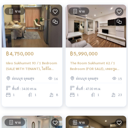
ขาย
ขาย
฿4,750,000
฿5,990,000
Ideo Sukhumvit 93 / 1 Bedroom
The Room Sukhumvit 62 / 1
(SALE WITH TENANT), ไอดีโอ
Bedroom (FOR SALE), เดอะรูม
สุขุมวิท 93 / 1 ห้องนอน (ขายพร้อม
สุขุมวิท 62 / 1 ห้องนอน (ขาย)
อ่อนนุช อุดมสุข
อ่อนนุช อุดมสุข
16
15
ผู้เช่า) PYN289
PYN287
พื้นที่ : 34.00 ตร.ม.
พื้นที่ : 47.00 ตร.ม.
1
1
8
1
1
23
ขาย
ขาย