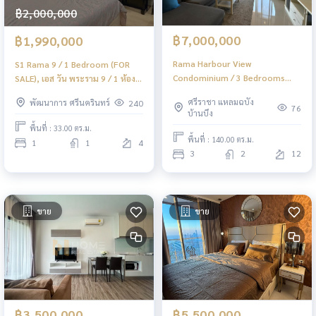
฿2,000,000
฿7,000,000
฿1,990,000
Rama Harbour View
S1 Rama 9 / 1 Bedroom (FOR
Condominium / 3 Bedrooms
SALE), เอส วัน พระราม 9 / 1 ห้อง
(FOR SALE), รามาฮาร์เบอร์วิว
นอน (ขาย) JSMN114
ศรีราชา แหลมฉบัง
พัฒนาการ ศรีนครินทร์
240
คอนโดมิเนียม / 3 ห้องนอน (ขาย)
76
บ้านบึง
YEAN206
พื้นที่ : 33.00 ตร.ม.
พื้นที่ : 140.00 ตร.ม.
1
1
4
3
2
12
ขาย
ขาย
฿3,500,000
฿5,500,000