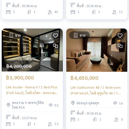
พื้นที่ : 35.98 ตร.ม.
พื้นที่ : 35.00 ตร.ม.
1
1
41
1
1
11
ขาย
ขาย
฿4,200,000
฿3,900,000
฿4,650,000
Life Asoke - Rama 9 / 1 Bed Plus
Life Sukhumvit 48 / 1 Bedroom
(FOR SALE), ไลฟ์ อโศก - พระราม 9
(FOR SALE), ไลฟ์ สุขุมวิท 48 / 1
/ 1 ห้องนอน + ห้องอเนกประสงค์
ห้องนอน (ขาย) PYN320
พระราม 9 เพชรบุรีตัด
อ่อนนุช อุดมสุข
16
(ขาย) PEII075
53
ใหม่ RCA
พื้นที่ : 39.00 ตร.ม.
พื้นที่ : 33.07 ตร.ม.
1
1
5
1
1
12