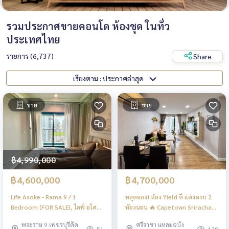
รวมประกาศขายคอนโด ห้องชุด ในทั่ว
ประเทศไทย
รายการ (6,737)
Share
เรียงตาม : ประกาศล่าสุด
ขาย
ขาย
฿4,990,000
฿4,600,000
฿4,700,000
Life Asoke - Rama 9 / 1
หลุดจอง! ห้อง Yield ดี แต่งครบ 2
Bedroom (FOR SALE), ไลฟ์ อโศก -
ห้องนอน 🔥 Capetown Sriracha
พระราม 9 / 1 ห้องนอน (ขาย)
Condo &amp; Residence / 2
พระราม 9 เพชรบุรีตัด
ศรีราชา แหลมฉบัง
JSMN359
Bedrooms (FOR SALE), เคปทาวน์