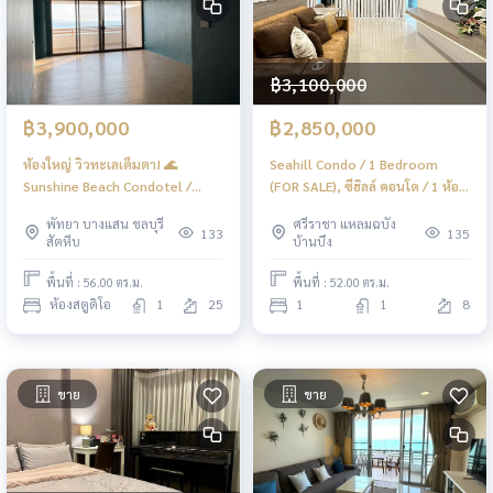
฿3,100,000
฿3,900,000
฿2,850,000
ห้องใหญ่ วิวทะเลเต็มตา! 🌊
Seahill Condo / 1 Bedroom
Sunshine Beach Condotel /
(FOR SALE), ซีฮิลล์ คอนโด / 1 ห้อง
Studio (FOR SALE), ซันไชน์ บีช
นอน (ขาย) YEAN205
พัทยา บางแสน ชลบุรี
ศรีราชา แหลมฉบัง
คอนโดเทล / สตูดิโอ (ขาย) KP039
133
135
สัตหีบ
บ้านบึง
พื้นที่ : 56.00 ตร.ม.
พื้นที่ : 52.00 ตร.ม.
ห้องสตูดิโอ
1
25
1
1
8
ขาย
ขาย