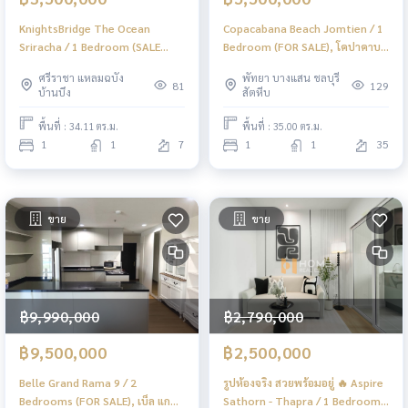
KnightsBridge The Ocean
Copacabana Beach Jomtien / 1
Sriracha / 1 Bedroom (SALE
Bedroom (FOR SALE), โคปาคาบา
WITH TENANT), ไนท์บริดจ์ ดิ โอ
น่า บีช จอมเทียน / 1 ห้องนอน (ขาย)
ศรีราชา แหลมฉบัง
พัทยา บางแสน ชลบุรี
เชี่ยน ศรีราชา / 1 ห้องนอน (ขาย
KP037
81
129
บ้านบึง
สัตหีบ
พร้อมผู้เช่า) YEAN210
พื้นที่ : 34.11 ตร.ม.
พื้นที่ : 35.00 ตร.ม.
1
1
7
1
1
35
ขาย
ขาย
฿9,990,000
฿2,790,000
฿9,500,000
฿2,500,000
Belle Grand Rama 9 / 2
รูปห้องจริง สวยพร้อมอยู่ 🔥 Aspire
Bedrooms (FOR SALE), เบ็ล แก
Sathorn - Thapra / 1 Bedroom