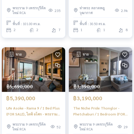
รนด์ พระราม 9 / 2 ห้องนอน (ขาย)
(FOR SALE), แอสปาย สาทร -
พระราม 9 เพชรบุรีตัด
ท่าพระ ตลาดพลู
JSMN127
ท่าพระ / 1 ห้องนอน (ขาย) DO725
235
2.9k
ใหม่ RCA
วุฒากาศ
พื้นที่ : 101.00 ตร.ม.
พื้นที่ : 30.50 ตร.ม.
2
2
7
1
1
8
ขาย
ขาย
฿5,690,000
฿3,390,000
฿5,390,000
฿3,190,000
Life Asoke - Rama 9 / 1 Bed Plus
The Niche Pride Thonglor -
(FOR SALE), ไลฟ์ อโศก - พระราม 9
Phetchaburi / 1 Bedroom (FOR
/ 1 ห้องนอน + ห้องอเนกประสงค์
SALE), เดอะ นิช ไพร์ด ทองหล่อ -
พระราม 9 เพชรบุรีตัด
พระราม 9 เพชรบุรีตัด
(ขาย) PEII055
เพชรบุรี / 1 ห้องนอน (ขาย) PEII101
52
29
ใหม่ RCA
ใหม่ RCA