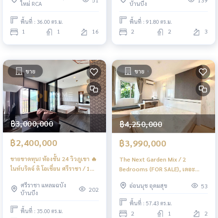
51
139
ใหม่ RCA
บ้านบึง
ศรีราชา คอนโด แอนด์ เรซิเดนซ์ / 2
ห้องนอน (ขาย) YEAN204
พื้นที่ : 36.00 ตร.ม.
พื้นที่ : 91.80 ตร.ม.
1
1
16
2
2
3
ขาย
ขาย
฿3,000,000
฿4,250,000
฿2,400,000
฿3,990,000
ขายขาดทุน! ห้องชั้น 24 วิวภูเขา 🔥
The Next Garden Mix / 2
ไนท์บริดจ์ ดิ โอเชี่ยน ศรีราชา / 1
Bedrooms (FOR SALE), เดอะ
ห้องนอน (ขาย), KnightsBridge
เน็กซ์ การ์เด้น มิกซ์ / 2 ห้องนอน
ศรีราชา แหลมฉบัง
อ่อนนุช อุดมสุข
53
The Ocean Sriracha / 1
(ขาย) PYN017
202
บ้านบึง
Bedroom (FOR SALE) YEAN176
พื้นที่ : 57.43 ตร.ม.
พื้นที่ : 35.00 ตร.ม.
2
1
2