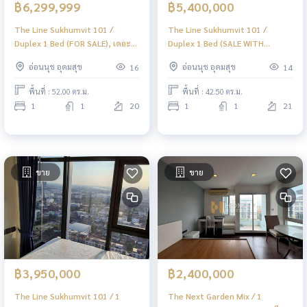
฿6,299,999
฿5,400,000
The Line Sukhumvit 101 /
The Line Sukhumvit 101 /
Duplex 1 Bed (FOR SALE), เดอะ
Duplex 1 Bed (SALE WITH
ไลน์ สุขุมวิท 101 / ดูเพล็กซ์ 1 ห้อง
TENANT), เดอะ ไลน์ สุขุมวิท 101 /
อ่อนนุช อุดมสุข
อ่อนนุช อุดมสุข
16
14
นอน (ขาย) PYN276
ดูเพล็กซ์ 1 ห้องนอน (ขายพร้อมผู้
เช่า) PYN275
พื้นที่ : 52.00 ตร.ม.
พื้นที่ : 42.50 ตร.ม.
1
1
20
1
1
21
ขาย
ขาย
฿3,950,000
฿2,400,000
The Line Sukhumvit 101 / 1
The Next Garden Mix / 1