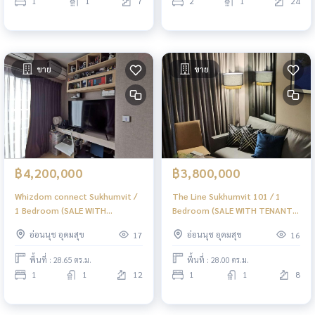
1
1
7
2
1
24
ขาย
ขาย
฿4,200,000
฿3,800,000
Whizdom connect Sukhumvit /
The Line Sukhumvit 101 / 1
1 Bedroom (SALE WITH
Bedroom (SALE WITH TENANT),
TENANT), วิซดอม ค็อนเน็ค
เดอะไลน์ สุขุมวิท 101 / 1 ห้องนอน
อ่อนนุช อุดมสุข
อ่อนนุช อุดมสุข
17
16
สุขุมวิท / 1 ห้องนอน (ขายพร้อมผู้
(ขายพร้อมผู้เช่า) PYN292
เช่า) PYN293
พื้นที่ : 28.65 ตร.ม.
พื้นที่ : 28.00 ตร.ม.
1
1
12
1
1
8