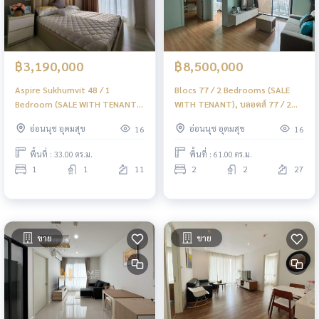
฿3,190,000
฿8,500,000
Aspire Sukhumvit 48 / 1
Blocs 77 / 2 Bedrooms (SALE
Bedroom (SALE WITH TENANT),
WITH TENANT), บลอคส์ 77 / 2
แอสปาย สุขุมวิท 48 / 1 ห้องนอน
ห้องนอน (ขายพร้อมผู้เช่า) PYN307
อ่อนนุช อุดมสุข
อ่อนนุช อุดมสุข
16
16
(ขายพร้อมผู้เช่า) PYN309
พื้นที่ : 33.00 ตร.ม.
พื้นที่ : 61.00 ตร.ม.
1
1
11
2
2
27
ขาย
ขาย