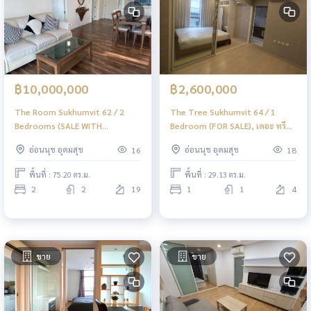
฿10,000,000
฿2,600,000
The Room Sukhumvit 62 / 2
The Tree Sukhumvit 64 / 1
Bedrooms (SALE WITH
Bedroom (FOR SALE), เดอะ ทรี
TENANT), เดอะรูม สุขุมวิท 62 / 2
สุขุมวิท 64 / 1 ห้องนอน (ขาย)
อ่อนนุช อุดมสุข
อ่อนนุช อุดมสุข
16
18
ห้องนอน (ขายพร้อมผู้เช่า) PYN285
PYN284
พื้นที่ : 75.20 ตร.ม.
พื้นที่ : 29.13 ตร.ม.
2
2
19
1
1
4
ขาย
ขาย