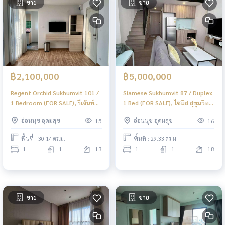
ขาย
ขาย
฿2,100,000
฿5,000,000
Regent Orchid Sukhumvit 101 /
Siamese Sukhumvit 87 / Duplex
1 Bedroom (FOR SALE), รีเจ้นท์
1 Bed (FOR SALE), ไซมิส สุขุมวิท
ออคิด สุขุมวิท 101 / 1 ห้องนอน
87 / ดูเพล็กซ์ 1 ห้องนอน (ขาย)
อ่อนนุช อุดมสุข
อ่อนนุช อุดมสุข
15
16
(ขาย) PYN313
PYN312
พื้นที่ : 30.14 ตร.ม.
พื้นที่ : 29.33 ตร.ม.
1
1
13
1
1
18
ขาย
ขาย