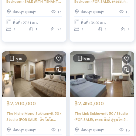
Bedroom (SALE WITH TENANT),
Bedroom (FOR SALE), เดอะเน็กซ์
เดอะไลน์ สุขุมวิท 101 / 1 ห้องนอน
การ์เด้น มิกซ์ / 1 ห้องนอน (ขาย)
อ่อนนุช อุดมสุข
อ่อนนุช อุดมสุข
16
13
(ขายพร้อมผู้เช่า) PYN272
PYN270
พื้นที่ : 27.51 ตร.ม.
พื้นที่ : 36.00 ตร.ม.
1
1
24
1
1
7
ขาย
ขาย
฿2,200,000
฿2,450,000
The Niche Mono Sukhumvit 50 /
The Link Sukhuvmit 50 / Studio
Studio (FOR SALE), นิช โมโน
(FOR SALE), เดอะ ลิงค์ สุขุมวิท 50
สุขุมวิท 50 / ห้องสตูดิโอ (ขาย)
/ ห้องสตูดิโอ (ขาย) PYN268
อ่อนนุช อุดมสุข
อ่อนนุช อุดมสุข
14
18
PYN269