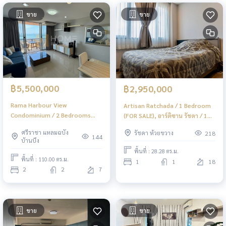
ขาย
ขาย
฿5,500,000
฿2,950,000
Rama Harbour View
Artisan Ratchada / 1 Bedroom
Condominium / 2 Bedrooms
(FOR SALE), อาร์ติซาน รัชดา / 1
(FOR SALE), รามาฮาร์เบอร์วิว
ห้องนอน (ขาย) JSMN132
ศรีราชา แหลมฉบัง
รัชดา ห้วยขวาง
218
คอนโดมิเนียม / 2 ห้องนอน (ขาย)
144
บ้านบึง
YEAN207
พื้นที่ : 28.28 ตร.ม.
พื้นที่ : 110.00 ตร.ม.
1
1
18
2
2
7
ขาย
ขาย