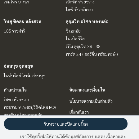
เซนโทร บางนา
เอ็กซ์ที ห้วยขวาง
ไลฟ์ รัชดาภิเษก
วิทยุ ชิดลม หลังสวน
สุขุมวิท อโศก ทองหล่อ
185 ราชดำริ
ซี เอกมัย
โนเบิล รีวิล
ริทึ่ม สุขุมวิท 36 - 38
พาร์ค 24 ( ออริจิ้น พร้อมพงษ์ )
อ่อนนุช อุดมสุข
ไนท์บริดจ์ ไพร์ม อ่อนนุช
ทำเลน่าสนใจ
ข้อตกลงและเงื่อนไข
รัชดา ห้วยขวาง
นโยบายความเป็นส่วนตัว
พระราม 9 เพชรบุรีตัดใหม่ RCA
เกี่ยวกับเรา
สุขุมวิท อโศก ทองหล่อ
บางนา แบริ่ง ลาซาล
วิธีการฝากขาย-เช่า
รับทราบและปิดแถบนี้ลง
ลาดพร้าว เซ็นทรัลลาดพร้าว
ติดต่อ
เราใช้คุกกี้เพื่อให้ท่านได้ข้อมูลที่ต้องการ แสดงเนื้อหาและ
อ่อนนุช อุดมสุข