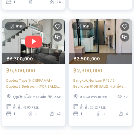
1
1
24
ขาย
ขาย
฿6,300,000
฿2,500,000
฿5,500,000
฿2,300,000
Duplex Type ✨ C EKKAMAI /
Bangkok Horizon P48 / 1
Duplex 1 Bedroom (FOR SALE),
Bedroom (FOR SALE), แบงค์คอก
ซี เอกมัย / ดูเพล็กซ์ 1 ห้องนอน
ฮอไรซอน พี48 / 1 ห้องนอน (ขาย)
สุขุมวิท อโศก ทองหล่อ
บางแค เพชรเกษม
2.6k
52
(ขาย) TANG212
JSMN272
พื้นที่ : 48.00 ตร.ม.
พื้นที่ : 25.12 ตร.ม.
1
1
42
1
1
4