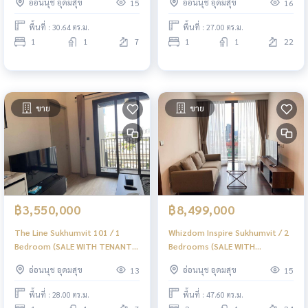
อ่อนนุช อุดมสุข
อ่อนนุช อุดมสุข
15
16
(ขาย) PYN300
(ขายพร้อมผู้เช่า) PYN297
พื้นที่ : 30.64 ตร.ม.
พื้นที่ : 27.00 ตร.ม.
1
1
7
1
1
22
ขาย
ขาย
฿3,550,000
฿8,499,000
The Line Sukhumvit 101 / 1
Whizdom Inspire Sukhumvit / 2
Bedroom (SALE WITH TENANT),
Bedrooms (SALE WITH
เดอะไลน์ สุขุมวิท 101 / 1 ห้องนอน
TENANT), วิสซ์ดอม อินสปาย
อ่อนนุช อุดมสุข
อ่อนนุช อุดมสุข
13
15
(ขายพร้อมผู้เช่า) PYN296
สุขุมวิท / 2 ห้องนอน (ขายพร้อมผู้
เช่า) PYN294
พื้นที่ : 28.00 ตร.ม.
พื้นที่ : 47.60 ตร.ม.