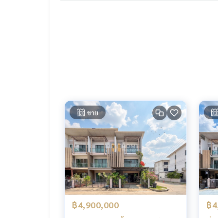
📞 Contact :
HOME - REAL ESTATE SERVICES
Tel :
062-879-5289
LINE : @homethailand (มี@นำ)
“เพราะเราเชื่อว่าคุณภาพชีวิตที่ดี..
เริ่มต้นจากที่อยู่อาศัย❤️“
_____________________________
ขาย
HOME - REAL ESTATE SERVICES
บริษัทอสังหาฯ มืออาชีพ
ที่จะช่วยให้การซื้อขาย ลงตัว เรียบร้อย ราบรื่น
ด้วยทีมงานและประสบการณ์กว่า 1,000 + เคส
✨ เราดูแลเรื่องสินเชื่อ ให้ ’ผู้ซื้อ’
พร้อมดอกเบี้ยพิเศษ เฉพาะลูกค้า HOME เท่านั้น
✨ เรารู้ใจคุณมากกว่าที่คุณเคยรู้
฿4,900,000
฿4
ให้คำแนะนำเชิงลึกโดยผู้เชี่ยวชาญในพื้นที่