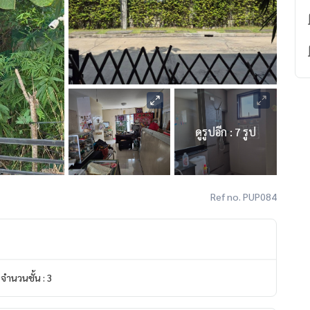
ดูรูปอีก : 7 รูป
Ref no. PUP084
จำนวนชั้น : 3