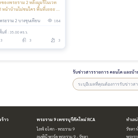
สุดของพระราม 2 หลังมุมรีโนเวท
! หน้าบ้านไม่ชนใคร พื้นที่เยอะ 🔥
Town Avenue Rama 2 Soi 30 / 3
พระราม 2 บางขุนเทียน
184
rooms (FOR SALE), ทาวน์ อเวนิ
ระราม 2 ซอย 30 / 3 ห้องนอน
พื้นที่ : 35.00 ตร.ว.
ย) BALL330
3
3
3
รับข่าวสารรายการ คอนโด และบ้า
o.th/
ร้าว
พระราม 9 เพชรบุรีตัดใหม่ RCA
ทำเลน
ไลฟ์ อโศก - พระราม 9
รัชดา 
ลุมพินี พาร์ค พระราม 9 - รัชดา
พระราม