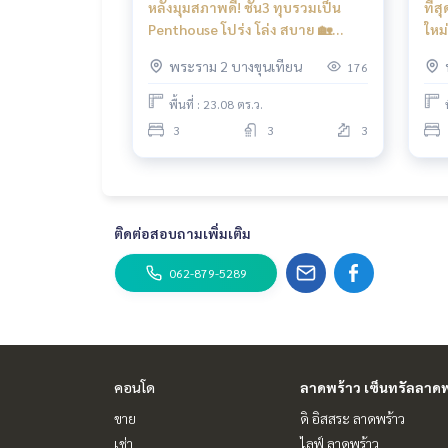
หลังมุมสภาพดี! ชั้น3 ทุบรวมเป็น
ที่
✨ เราดูแลรับ ‘ฝากขาย’ ไม่มีค่าใช้จ่าย
Penthouse โปร่ง โล่ง สบาย 🏡
ใหม่
ดูแลโดยผู้เชี่ยวชาญประจำพื้นที่
✨ทาวน์ อเวนิว พระราม 2 ซอย 30 /
🏡 
พระราม 2 บางขุนเทียน
176
ช่วยวางแผน ให้ข้อมูล รักษาผลประโยชน์
3 ห้องนอน (ขาย), Town Avenue
Bed
ดูแลตั้งแต่ต้นจนจบกระบวนการขาย
Rama 2 Soi 30 / 3 Bedrooms (FOR
ว พ
พื้นที่ : 23.08 ตร.ว.
SALE) BALL331
(ขา
3
3
3
✨ รับซื้อ รับจำนอง
หากต้องการเงินด่วน บริษัทพร้อมรับซื้อทันที!
_____________________________
ติดต่อสอบถามเพิ่มเติม
Follow Us On :
Website :
https://www.homerealestateservices.c
062-879-5289
Facebook : HOME - Real Estate Services
IG : homerealestateservices
Tiktok : homerealestateservices
Youtube : HOME Real Estate Services
#HOMEREALESTATESERVICES
คอนโด
ลาดพร้าว เซ็นทรัลลาดพ
#รับฝากขาย #รับฝากขายบ้าน
ขาย
ดิ อิสสระ ลาดพร้าว
#รับฝากขายคอนโด #รับฝากขายที่ดิน
เช่า
ไลฟ์ ลาดพร้าว
#นายหน้าอสังหา #นายหน้ามืออาชีพ