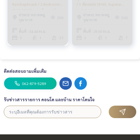
Ratchaphruek / 2 Bedrooms
/ 1 ห้องนอน (ขาย), Supalai
(FOR RENT), ศุภาลัย ลอฟท์
Loft Sathorn - Ratchaphruek
ท่าพระ ตลาดพลู
ท่าพระ ตลาดพลู
สาทร - ราชพฤกษ์ / 2 ห้องนอน
/ 1 Bedroom (SALE)
358
500
วุฒากาศ
วุฒากาศ
(ให้เช่า) MHOW368
MHOW335
พื้นที่ : 54.44 ตร.ม.
พื้นที่ : 29.00 ตร.ม.
2
1
23
1
1
7
ติดต่อสอบถามเพิ่มเติม
062-879-5289
รับข่าวสารรายการ คอนโด และบ้าน ราคาโดนใจ