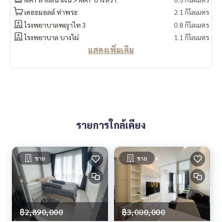
จากราคา 3.8 ล้าน
เดอะมอลล์ ท่าพระ
2.1 กิโลเมตร
🔥 เหลือเพียง 3.5 ล้านบาท !! (ค่าโอน 50/50) 🔥
โรงพยาบาลพญาไท 3
0.8 กิโลเมตร
🔥 ผ่อนเริ่มต้น เพียง 18,500 บาท / เดือน 🔥
โรงพยาบาล บางไผ่
1.1 กิโลเมตร
แสดงเพิ่มเติม
** บริการสินเชื่อฟรี! เลือกได้ทุกธนาคาร **
ดอกเบี้ยพิเศษ วงเงินสูงสุด 90-100%
______________________
HOME - REAL ESTATE SERVICES
📞
062-879-5289
รายการใกล้เคียง
LINE: @homethailand
หรือคลิก
https://lin.ee/2g9eaj7
✔️ ที่ปรึกษามืออาชีพ ประสบการณ์มากกว่า 6 ปี
ขาย
ขาย
✔️ ข้อมูลเชิงลึกโดยผู้เชี่ยวชาญในพื้นที่
✔️ รับฝากขาย รับซื้อ ขายฝาก จำนอง
📲 Follow us:
www.homerealestateservices.co.th
฿2,890,000
฿3,000,000
"HOME - Real Estate Services"