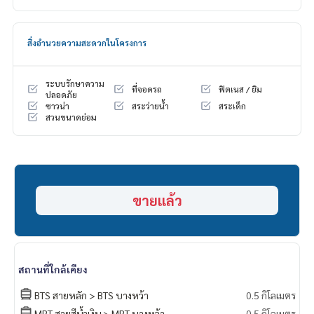
Highlights:
🍃 ห้องเปล่า สภาพดี พร้อมอยู่
สิ่งอำนวยความสะดวกในโครงการ
🍃 ไม่มีประวัติน้ำรั่วซึม
🍃 เพื่อนบ้านดี ไม่เคยมีปัญหารบกวน
ระบบรักษาความ
ที่จอดรถ
ฟิตเนส / ยิม
🏋️ Facilities:
ปลอดภัย
ซาวน่า
สระว่ายน้ำ
สระเด็ก
- คลับเฮาส์
สวนขนาดย่อม
- สวนส่วนกลาง
- กล้องวงจรปิด
- มุมฟิตเนส
- เลานจ์
- ซาวน่า
- รปภ. 24 ชม.
ขายแล้ว
- สระว่ายน้ำ
🚇 Nearby:
- BTS บางหว้า 500 ม.
สถานที่ใกล้เคียง
- รพ. พญาไท 3 2 กม.
- ม. สยาม 2 กม.
BTS สายหลัก > BTS บางหว้า
0.5 กิโลเมตร
- Tha mall ท่าพระ 2.5 กม.
MRT สายสีน้ำเงิน > MRT บางหว้า
0.5 กิโลเมตร