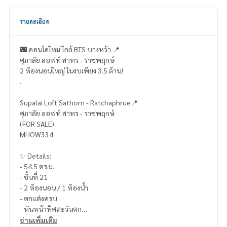
รายละเอียด
🌃 คอนโดใหม่ ใกล้ BTS บางหว้า 📍
ศุภาลัย ลอฟท์ สาทร - ราชพฤกษ์
2 ห้องนอนใหญ่ ในงบเพียง 3.5 ล้าน!
.
Supalai Loft Sathorn - Ratchaphrue📍
ศุภาลัย ลอฟท์ สาทร - ราชพฤกษ์
(FOR SALE)
MHOW334
✨ Details:
- 54.5 ตร.ม.
- ชั้นที่ 21
- 2 ห้องนอน / 1 ห้องน้ำ
- ตกแต่งครบ
- หันหน้าทิศตะวันตก
- ที่จอดรถ 1 คัน
อ่านเพิ่มเติม