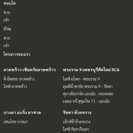
คอนโด
ขาย
เช่า
บ้าน
ขาย
เช่า
โครงการของเรา
ลาดพร้าว เซ็นทรัลลาดพร้าว
พระราม 9 เพชรบุรีตัดใหม่ RCA
ดิ อิสสระ ลาดพร้าว
ไลฟ์ อโศก - พระราม 9
ไลฟ์ ลาดพร้าว
ลุมพินี พาร์ค พระราม 9 - รัชดา
ศุภาลัยปาร์ค เอกมัย - ทองหล่อ
เดอะ ทรี สุขุมวิท 71 - เอกมัย
บางนา แบริ่ง ลาซาล
รัชดา ห้วยขวาง
เซนโทร บางนา
เอ็กซ์ที ห้วยขวาง
ไลฟ์ รัชดาภิเษก