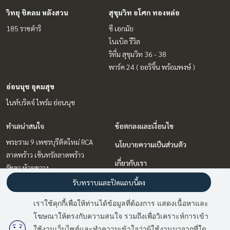
วิทยุ ชิดลม หลังสวน
สุขุมวิท อโศก ทองหล่อ
185 ราชดำริ
ซี เอกมัย
โนเบิล รีวิล
ริทึ่ม สุขุมวิท 36 - 38
พาร์ค 24 ( ออริจิ้น พร้อมพงษ์ )
อ่อนนุช อุดมสุข
ไนท์บริดจ์ ไพร์ม อ่อนนุช
ทำเลน่าสนใจ
ข้อตกลงและเงื่อนไข
พระราม 9 เพชรบุรีตัดใหม่ RCA
นโยบายความเป็นส่วนตัว
ลาดพร้าว เซ็นทรัลลาดพร้าว
เกี่ยวกับเรา
รัชดา ห้วยขวาง
วิทยุ ชิดลม หลังสวน
วิธีการฝากขาย-เช่า
รับทราบและปิดแถบนี้ลง
อ่อนนุช อุดมสุข
ติดต่อ
เราใช้คุกกี้เพื่อให้ท่านได้ข้อมูลที่ต้องการ แสดงเนื้อหาและ
บางนา แบริ่ง ลาซาล
โฆษณาให้ตรงกับความสนใจ รวมถึงเพื่อวิเคราะห์การเข้า
มี
2
คนกำลังดูประกาศนี้
สุขุมวิท อโศก ทองหล่อ
ใช้งานเว็บไซต์และทำความเข้าใจว่าผู้ใช้งานมาจากที่ใด