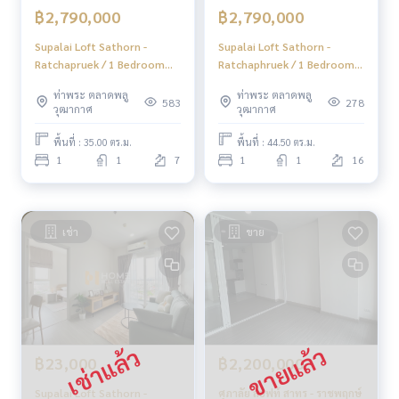
Facebook | IG | TikTok | YouTube
฿2,790,000
฿2,790,000
Supalai Loft Sathorn -
Supalai Loft Sathorn -
#HOMEREALESTATESERVICES
Ratchapruek / 1 Bedroom
Ratchaphruek / 1 Bedroom
#นายหน้าที่จริงใจ #รับฝากขายอสังหา
(SALE WITH TENANT), ศุภาลัย
(FOR SALE), ศุภาลัย ลอฟท์
#คอนโดใหม่ใกล้รถไฟฟ้า #คอนโดใกล้btsบางหว้า
ท่าพระ ตลาดพลู
ท่าพระ ตลาดพลู
ลอฟท์ สาทร - ราชพฤกษ์ / 1 ห้อง
สาทร - ราชพฤกษ์ / 1 ห้องนอน
583
278
#คอนโดใกล้Mrtบางหว้า #คอนโดราชพฤกษ์
วุฒากาศ
วุฒากาศ
นอน (ขายพร้อมผู้เช่า)
(ขาย) MHOW683
#คอนโดเพชรเกษม #คอนโดบางหว้า
MHOW369
พื้นที่ : 35.00 ตร.ม.
พื้นที่ : 44.50 ตร.ม.
1
1
7
1
1
16
เช่า
ขาย
฿23,000
฿2,200,000
Supalai Loft Sathorn -
ศุภาลัย ลอฟท์ สาทร - ราชพฤกษ์