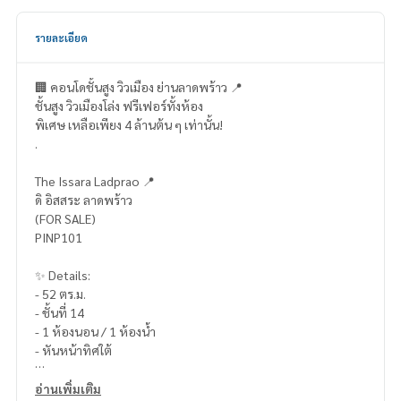
รายละเอียด
🏢 คอนโดชั้นสูง วิวเมือง ย่านลาดพร้าว 📍
ชั้นสูง วิวเมืองโล่ง ฟรีเฟอร์ทั้งห้อง
พิเศษ เหลือเพียง 4 ล้านต้น ๆ เท่านั้น!
.
The Issara Ladprao 📍
ดิ อิสสระ ลาดพร้าว
(FOR SALE)
PINP101
✨ Details:
- 52 ตร.ม.
- ชั้นที่ 14
- 1 ห้องนอน / 1 ห้องน้ำ
- หันหน้าทิศใต้
Highlights:
อ่านเพิ่มเติม