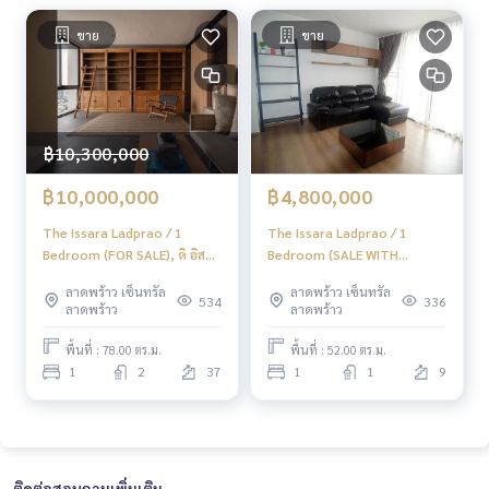
ขาย
ขาย
฿10,300,000
฿10,000,000
฿4,800,000
The Issara Ladprao / 1
The Issara Ladprao / 1
Bedroom (FOR SALE), ดิ อิส
Bedroom (SALE WITH
สระ ลาดพร้าว / 1 ห้องนอน
TENANT), ดิ อิสสระ ลาดพร้าว /
ลาดพร้าว เซ็นทรัล
ลาดพร้าว เซ็นทรัล
(ขาย) PINP126
1 ห้องนอน (ขายพร้อมผู้เช่า)
534
336
ลาดพร้าว
ลาดพร้าว
ML041
พื้นที่ : 78.00 ตร.ม.
พื้นที่ : 52.00 ตร.ม.
1
2
37
1
1
9
ติดต่อสอบถามเพิ่มเติม