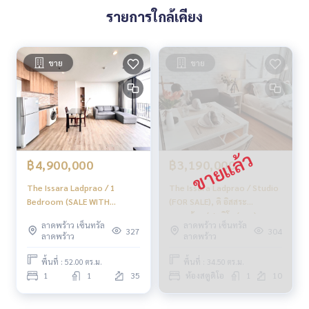
รายการใกล้เคียง
ขาย
ขาย
฿4,900,000
฿3,190,000
The Issara Ladprao / 1
The Issara Ladprao / Studio
Bedroom (SALE WITH
(FOR SALE), ดิ อิสสระ
TENANT), ดิ อิสสระ ลาดพร้าว /
ลาดพร้าว / สตูดิโอ (ขาย)
ลาดพร้าว เซ็นทรัล
ลาดพร้าว เซ็นทรัล
1 ห้องนอน (ขายพร้อมผู้เช่า)
ML196
327
304
ลาดพร้าว
ลาดพร้าว
PINP096
พื้นที่ : 52.00 ตร.ม.
พื้นที่ : 34.50 ตร.ม.
1
1
35
ห้องสตูดิโอ
1
10