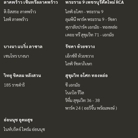
ลาดพร้าว เซ็นทรัลลาดพร้าว
พระราม 9 เพชรบุรีตัดใหม่ RCA
ดิ อิสสระ ลาดพร้าว
ไลฟ์ อโศก - พระราม 9
ไลฟ์ ลาดพร้าว
ลุมพินี พาร์ค พระราม 9 - รัชดา
ศุภาลัยปาร์ค เอกมัย - ทองหล่อ
เดอะ ทรี สุขุมวิท 71 - เอกมัย
บางนา แบริ่ง ลาซาล
รัชดา ห้วยขวาง
เซนโทร บางนา
เอ็กซ์ที ห้วยขวาง
ไลฟ์ รัชดาภิเษก
วิทยุ ชิดลม หลังสวน
สุขุมวิท อโศก ทองหล่อ
185 ราชดำริ
ซี เอกมัย
โนเบิล รีวิล
ริทึ่ม สุขุมวิท 36 - 38
พาร์ค 24 ( ออริจิ้น พร้อมพงษ์ )
อ่อนนุช อุดมสุข
ไนท์บริดจ์ ไพร์ม อ่อนนุช