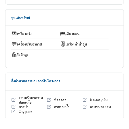
🍃 ทำเลดี เดินทางสะดวก ใจกลางลาดพร้าว
🍃 อาคารสูง 47 ชั้น
🍃 วิวเมือง
จุดเด่นทรัพย์
🍃 หนึ่งในคอนโดที่สูงที่สุดในย่านนี้
🍃 ส่วนกลางดูดีเหมือนโรงแรม
✨ ฟรี! เฟอร์นิเจอร์ทั้งหมด
เครื่องครัว
เตียงนอน
🚇 Nearby:
เครื่องปรับอากาศ
เครื่องทำน้ำอุ่น
- MRT ลาดพร้าว: 400 ม.
วิวตึกสูง
- รพ.พญาไท2: 9 กม.
- ม.เกษตรศาสตร์: 11 กม.
- ห้างเซนทรัลลาดพร้าว: 1.9 กม.
จากราคา 5 ล้าน เหลือเพียง
สิ่งอำนวยความสะดวกในโครงการ
🔥 4.45 ล้านบาท !! (ค่าโอน 50/50) 🔥
ระบบรักษาความ
** บริการสินเชื่อฟรี! เลือกได้ทุกธนาคาร **
ที่จอดรถ
ฟิตเนส / ยิม
ปลอดภัย
ดอกเบี้ยพิเศษ วงเงินสูงสุด 90-100%
ซาวน่า
สระว่ายน้ำ
สวนขนาดย่อม
City park
______________________
HOME - REAL ESTATE SERVICES