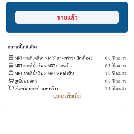
📞
062-879-5289
LINE: @homethailand
ขายแล้ว
หรือคลิก
https://lin.ee/2g9eaj7
✔️ ที่ปรึกษามืออาชีพ ประสบการณ์มากกว่า 6 ปี
✔️ ข้อมูลเชิงลึกโดยผู้เชี่ยวชาญในพื้นที่
✔️ รับฝากขาย รับซื้อ ขายฝาก จำนอง
สถานที่ใกล้เคียง
📲 Follow us:
MRT สายสีเหลือง > MRT ลาดพร้าว ( สีเหลือง )
0.6 กิโลเมตร
www.homerealestateservices.co.th
MRT สายสีน้ำเงิน > MRT ลาดพร้าว
0.7 กิโลเมตร
“HOME - Real Estate Services”
MRT สายสีน้ำเงิน > MRT พหลโยธิน
1.0 กิโลเมตร
Facebook | IG | TikTok | YouTube
ยูเนี่ยน มอลล์
0.8 กิโลเมตร
#HOMEREALESTATESERVICES
เซ็นทรัลพลาซ่า ลาดพร้าว
1.1 กิโลเมตร
#นายหน้าที่จริงใจ #รับฝากขายอสังหา
แสดงเพิ่มเติม