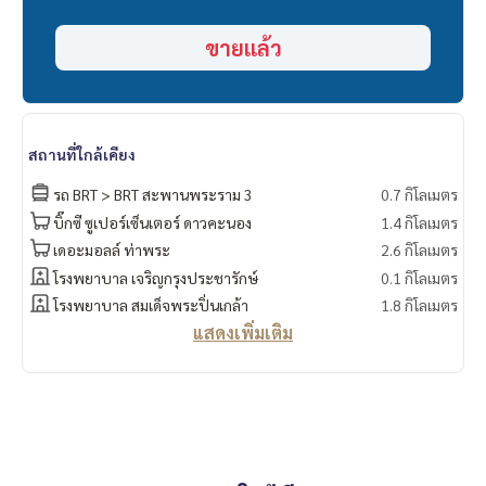
📞
062-879-5289
LINE: @homethailand
ขายแล้ว
หรือคลิก
https://lin.ee/2g9eaj7
✔️ ที่ปรึกษามืออาชีพ ประสบการณ์มากกว่า 6 ปี
✔️ ข้อมูลเชิงลึกโดยผู้เชี่ยวชาญในพื้นที่
✔️ รับฝากขาย รับซื้อ ขายฝาก จำนอง
สถานที่ใกล้เคียง
📲 Follow us:
รถ BRT > BRT สะพานพระราม 3
0.7 กิโลเมตร
www.homerealestateservices.co.th
บิ๊กซี ซูเปอร์เซ็นเตอร์ ดาวคะนอง
1.4 กิโลเมตร
“HOME - Real Estate Services”
เดอะมอลล์ ท่าพระ
2.6 กิโลเมตร
Facebook | IG | TikTok | YouTube
โรงพยาบาล เจริญกรุงประชารักษ์
0.1 กิโลเมตร
#HOMEREALESTATESERVICES
โรงพยาบาล สมเด็จพระปิ่นเกล้า
1.8 กิโลเมตร
#นายหน้าที่จริงใจ #รับฝากขายอสังหา
แสดงเพิ่มเติม