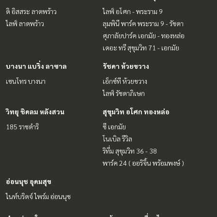
ดิ อิสสระ ลาดพร้าว
ไลฟ์ อโศก - พระราม 9
ไลฟ์ ลาดพร้าว
ลุมพินี พาร์ค พระราม 9 - รัชดา
ศุภาลัยปาร์ค เอกมัย - ทองหล่อ
เดอะ ทรี สุขุมวิท 71 - เอกมัย
บางนา แบริ่ง ลาซาล
รัชดา ห้วยขวาง
เซนโทร บางนา
เอ็กซ์ที ห้วยขวาง
ไลฟ์ รัชดาภิเษก
วิทยุ ชิดลม หลังสวน
สุขุมวิท อโศก ทองหล่อ
185 ราชดำริ
ซี เอกมัย
โนเบิล รีวิล
ริทึ่ม สุขุมวิท 36 - 38
พาร์ค 24 ( ออริจิ้น พร้อมพงษ์ )
อ่อนนุช อุดมสุข
ไนท์บริดจ์ ไพร์ม อ่อนนุช