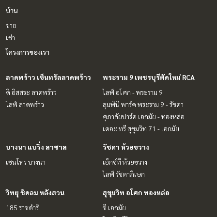
บ้าน
ขาย
เช่า
โครงการของเรา
ลาดพร้าว เซ็นทรัลลาดพร้าว
พระราม 9 เพชรบุรีตัดใหม่ RCA
ดิ อิสสระ ลาดพร้าว
ไลฟ์ อโศก - พระราม 9
ไลฟ์ ลาดพร้าว
ลุมพินี พาร์ค พระราม 9 - รัชดา
ศุภาลัยปาร์ค เอกมัย - ทองหล่อ
เดอะ ทรี สุขุมวิท 71 - เอกมัย
บางนา แบริ่ง ลาซาล
รัชดา ห้วยขวาง
เซนโทร บางนา
เอ็กซ์ที ห้วยขวาง
ไลฟ์ รัชดาภิเษก
วิทยุ ชิดลม หลังสวน
สุขุมวิท อโศก ทองหล่อ
185 ราชดำริ
ซี เอกมัย