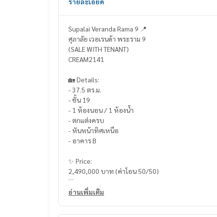
รายละเอียด
Supalai Veranda Rama 9 📍
ศุภาลัย เวอเรนด้า พระราม 9
(SALE WITH TENANT)
CREAM2141
🏡 Details:
- 37.5 ตร.ม.
- ชั้น 19
- 1 ห้องนอน / 1 ห้องน้ำ
- ตกแต่งครบ
- หันหน้าทิศเหนือ
- อาคาร B
✨ Price:
2,490,000 บาท (ค่าโอน 50/50)
บริการสินเชื่อฟรี! เลือกได้ทุกธนาคาร
อ่านเพิ่มเติม
ดอกเบี้ยพิเศษ วงเงินสูงสุด 90-100%