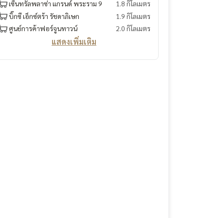
เซ็นทรัลพลาซ่า แกรนด์ พระราม 9
1.8 กิโลเมตร
บิ๊กซี เอ็กซ์ตร้า รัชดาภิเษก
1.9 กิโลเมตร
ศูนย์การค้าฟอร์จูนทาวน์
2.0 กิโลเมตร
แสดงเพิ่มเติม