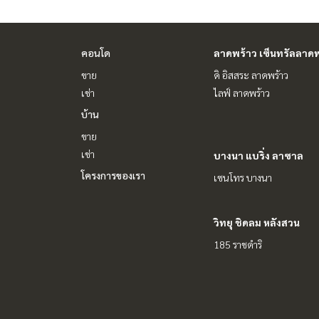
คอนโด
ลาดพร้าว เซ็นทรัลลาดพ
ขาย
ดิ อิสสระ ลาดพร้าว
เช่า
ไลฟ์ ลาดพร้าว
บ้าน
ขาย
เช่า
บางนา แบริ่ง ลาซาล
โครงการของเรา
เซนโทร บางนา
วิทยุ ชิดลม หลังสวน
185 ราชดำริ