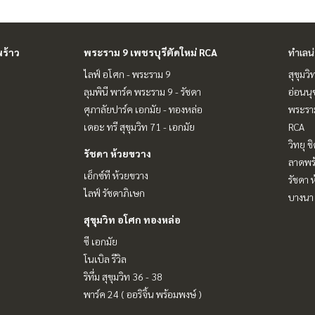
ร้าว
พระราม 9 เพชรบุรีตัดใหม่ RCA
ทำเลน
ไลฟ์ อโศก - พระราม 9
สุขุมว
ลุมพินี พาร์ค พระราม 9 - รัชดา
อ่อนนุ
ศุภาลัยปาร์ค เอกมัย - ทองหล่อ
พระราม
เดอะ ทรี สุขุมวิท 71 - เอกมัย
RCA
วิทยุ 
รัชดา ห้วยขวาง
ลาดพร้
เอ็กซ์ที ห้วยขวาง
รัชดา 
ไลฟ์ รัชดาภิเษก
บางนา 
สุขุมวิท อโศก ทองหล่อ
ซี เอกมัย
โนเบิล รีวิล
ริทึ่ม สุขุมวิท 36 - 38
พาร์ค 24 ( ออริจิ้น พร้อมพงษ์ )