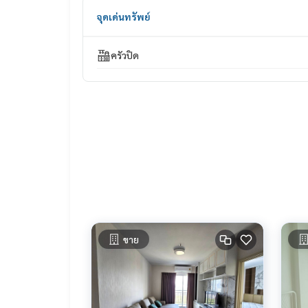
______________________
จุดเด่นทรัพย์
HOME - REAL ESTATE SERVICES
📞
062-879-5289
ครัวปิด
LINE: @homethailand
หรือคลิก
https://lin.ee/2g9eaj7
✔️ ที่ปรึกษามืออาชีพ ประสบการณ์มากกว่า 6 ปี
✔️ ข้อมูลเชิงลึกโดยผู้เชี่ยวชาญในพื้นที่
✔️ รับฝากขาย รับซื้อ ขายฝาก จำนอง
📲 Follow us:
www.homerealestateservices.co.th
“HOME - Real Estate Services”
Facebook | IG | TikTok | YouTube
#HOMEREALESTATESERVICES
#นายหน้าที่จริงใจ #รับฝากขายอสังหา
ขาย