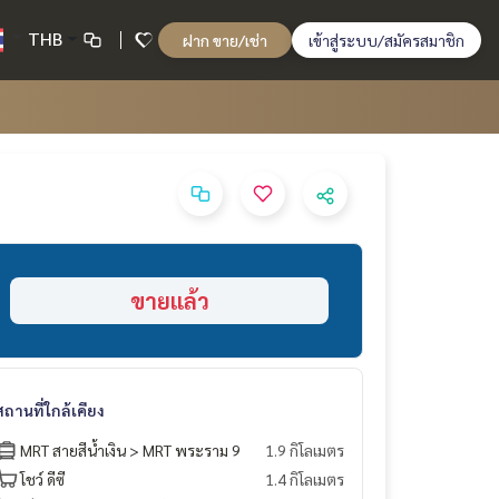
THB
ฝาก ขาย/เช่า
เข้าสู่ระบบ/สมัครสมาชิก
ขายแล้ว
สถานที่ใกล้เคียง
MRT สายสีน้ำเงิน > MRT พระราม 9
1.9 กิโลเมตร
โชว์ ดีซี
1.4 กิโลเมตร