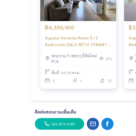
฿6,350,000
฿3
Supalai Veranda Rama 9 / 2
Sup
Bedrooms (SALE WITH TENANT),
Bed
ศุภาลัย เวอเรนด้า พระราม 9 / 2
เวอ
พระราม 9 เพชรบุรีตัดใหม่
ห้องนอน (ขายพร้อมผู้เช่า) LD008
(ขา
272
RCA
พื้นที่ : 65.50 ตร.ม.
2
1
12
ติดต่อสอบถามเพิ่มเติม
062-879-5289