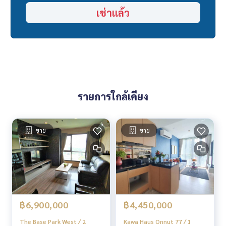
______________________
เช่าแล้ว
HOME - REAL ESTATE SERVICES
📞
062-879-5289
LINE: @homethailand
หรือคลิก
https://lin.ee/2g9eaj7
✔️ ที่ปรึกษามืออาชีพ ประสบการณ์มากกว่า 6 ปี
✔️ ข้อมูลเชิงลึกโดยผู้เชี่ยวชาญในพื้นที่
รายการใกล้เคียง
✔️ รับฝากขาย รับซื้อ ขายฝาก จำนอง
📲 Follow us:
www.homerealestateservices.co.th
ขาย
ขาย
“HOME - Real Estate Services”
Facebook | IG | TikTok | YouTube
#HOMEREALESTATESERVICES
#นายหน้าที่จริงใจ #รับฝากขายอสังหา
฿6,900,000
฿4,450,000
The Base Park West / 2
Kawa Haus Onnut 77 / 1