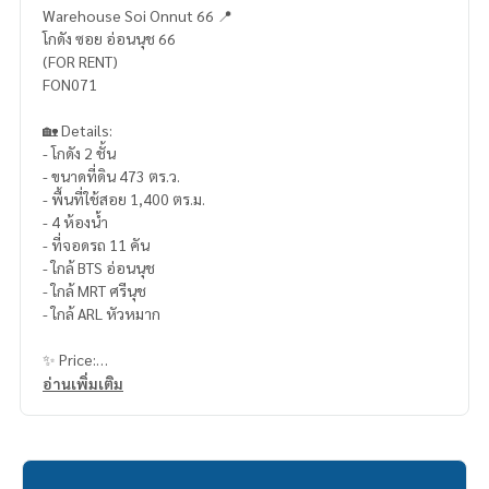
Warehouse Soi Onnut 66 📍
โกดัง ซอย อ่อนนุช 66
(FOR RENT)
FON071
🏡 Details:
- โกดัง 2 ชั้น
- ขนาดที่ดิน 473 ตร.ว.
- พื้นที่ใช้สอย 1,400 ตร.ม.
- 4 ห้องน้ำ
- ที่จอดรถ 11 คัน
- ใกล้ BTS อ่อนนุช
- ใกล้ MRT ศรีนุช
- ใกล้ ARL หัวหมาก
✨ Price:
170,000.- / เดือน
อ่านเพิ่มเติม
บริการสินเชื่อฟรี! เลือกได้ทุกธนาคาร
ดอกเบี้ยพิเศษ วงเงินสูงสุด 90-100%