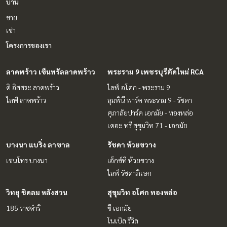
บ้าน
ขาย
เช่า
โครงการของเรา
ลาดพร้าว เซ็นทรัลลาดพร้าว
พระราม 9 เพชรบุรีตัดใหม่ RCA
ดิ อิสสระ ลาดพร้าว
ไลฟ์ อโศก - พระราม 9
ไลฟ์ ลาดพร้าว
ลุมพินี พาร์ค พระราม 9 - รัชดา
ศุภาลัยปาร์ค เอกมัย - ทองหล่อ
เดอะ ทรี สุขุมวิท 71 - เอกมัย
บางนา แบริ่ง ลาซาล
รัชดา ห้วยขวาง
เซนโทร บางนา
เอ็กซ์ที ห้วยขวาง
ไลฟ์ รัชดาภิเษก
วิทยุ ชิดลม หลังสวน
สุขุมวิท อโศก ทองหล่อ
185 ราชดำริ
ซี เอกมัย
โนเบิล รีวิล