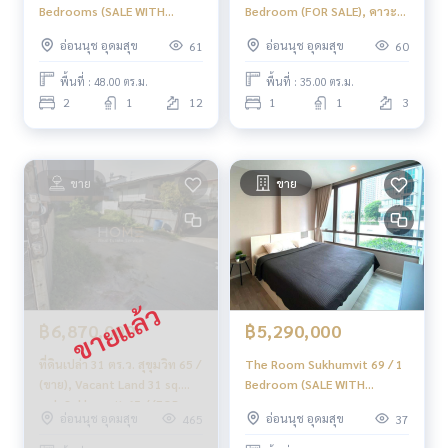
Bedrooms (SALE WITH
Bedroom (FOR SALE), คาวะ
TENANT), เดอะ เบส พาร์ค
เฮ้าส์ อ่อนนุช 77 / 1 ห้องนอน
อ่อนนุช อุดมสุข
อ่อนนุช อุดมสุข
61
60
เวสต์ / 2 ห้องนอน (ขายพร้อมผู้
(ขาย) PRW109
เช่า) PYN349
พื้นที่ : 48.00 ตร.ม.
พื้นที่ : 35.00 ตร.ม.
2
1
12
1
1
3
ขาย
ขาย
฿5,290,000
฿6,870,000
The Room Sukhumvit 69 / 1
ที่ดินเปล่า 31 ตร.ว. สุขุมวิท 65 /
Bedroom (SALE WITH
(ขาย), Vacant Land 31 sq.
TENANT), เดอะ รูม สุขุมวิท 69
wah Sukhumvit 65 / (FOR
อ่อนนุช อุดมสุข
อ่อนนุช อุดมสุข
37
465
/ 1 ห้องนอน (ขายพร้อมผู้เช่า)
SALE) DK007
PYN139