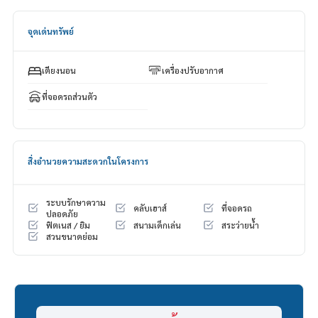
______________________
จุดเด่นทรัพย์
HOME - REAL ESTATE SERVICES
📞
062-879-5289
LINE: @homethailand
เตียงนอน
เครื่องปรับอากาศ
หรือคลิก
https://lin.ee/2g9eaj7
ที่จอดรถส่วนตัว
✔️ ที่ปรึกษามืออาชีพ ประสบการณ์มากกว่า 6 ปี
✔️ ข้อมูลเชิงลึกโดยผู้เชี่ยวชาญในพื้นที่
✔️ รับฝากขาย รับซื้อ ขายฝาก จำนอง
สิ่งอำนวยความสะดวกในโครงการ
📲 Follow us:
www.homerealestateservices.co.th
“HOME - Real Estate Services”
ระบบรักษาความ
คลับเฮาส์
ที่จอดรถ
ปลอดภัย
Facebook | IG | TikTok | YouTube
ฟิตเนส / ยิม
สนามเด็กเล่น
สระว่ายน้ำ
สวนขนาดย่อม
#HOMEREALESTATESERVICES
#นายหน้าที่จริงใจ #รับฝากขายอสังหา