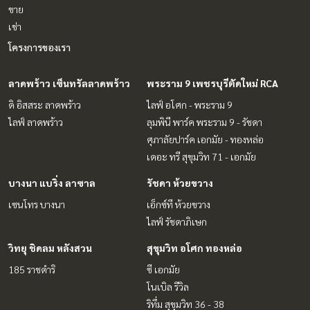
ขาย
เช่า
โครงการของเรา
ลาดพร้าว เซ็นทรัลลาดพร้าว
พระราม 9 เพชรบุรีตัดใหม่ RCA
ดิ อิสสระ ลาดพร้าว
ไลฟ์ อโศก - พระราม 9
ไลฟ์ ลาดพร้าว
ลุมพินี พาร์ค พระราม 9 - รัชดา
ศุภาลัยปาร์ค เอกมัย - ทองหล่อ
เดอะ ทรี สุขุมวิท 71 - เอกมัย
บางนา แบริ่ง ลาซาล
รัชดา ห้วยขวาง
เซนโทร บางนา
เอ็กซ์ที ห้วยขวาง
ไลฟ์ รัชดาภิเษก
วิทยุ ชิดลม หลังสวน
สุขุมวิท อโศก ทองหล่อ
185 ราชดำริ
ซี เอกมัย
โนเบิล รีวิล
ริทึ่ม สุขุมวิท 36 - 38