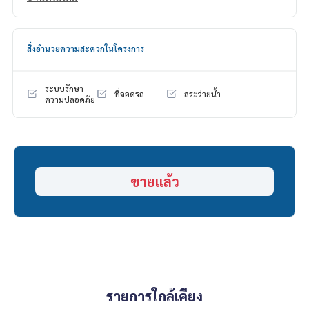
ดอกเบี้ยพิเศษ วงเงินสูงสุด 90-100%
______________________
สิ่งอำนวยความสะดวกในโครงการ
HOME - REAL ESTATE SERVICES
📞
062-879-5289
ระบบรักษา
ที่จอดรถ
สระว่ายน้ำ
LINE: @homethailand
ความปลอดภัย
หรือคลิก
https://lin.ee/2g9eaj7
✔️ ที่ปรึกษามืออาชีพ ประสบการณ์มากกว่า 6 ปี
✔️ ข้อมูลเชิงลึกโดยผู้เชี่ยวชาญในพื้นที่
✔️ รับฝากขาย รับซื้อ ขายฝาก จำนอง
ขายแล้ว
📲 Follow us:
www.homerealestateservices.co.th
“HOME - Real Estate Services”
Facebook | IG | TikTok | YouTube
#HOMEREALESTATESERVICES
#นายหน้าที่จริงใจ #รับฝากขายอสังหา
รายการใกล้เคียง