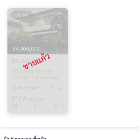
ขาย
฿4,000,000
฿3,800,000
นลินวิลล์พลัส รามคำแหง -
สุวรรณภูมิ / 3 ห้องนอน (ขาย),
Nalin Ville Plus
มีนบุรี-ร่มเกล้า
487
Ramkhamhaeng -
Suvarnabhumi / 3 Bedrooms
พื้นที่ : 35.70 ตร.ว.
(FOR SALE) AA410
3
2
2
ติดต่อสอบถามเพิ่มเติม