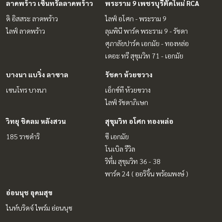
ลาดพร้าว เซ็นทรัลลาดพร้าว
พระราม 9 เพชรบุรีตัดใหม่ RCA
ดิ อิสสระ ลาดพร้าว
ไลฟ์ อโศก - พระราม 9
ไลฟ์ ลาดพร้าว
ลุมพินี พาร์ค พระราม 9 - รัชดา
ศุภาลัยปาร์ค เอกมัย - ทองหล่อ
เดอะ ทรี สุขุมวิท 71 - เอกมัย
บางนา แบริ่ง ลาซาล
รัชดา ห้วยขวาง
เซนโทร บางนา
เอ็กซ์ที ห้วยขวาง
ไลฟ์ รัชดาภิเษก
วิทยุ ชิดลม หลังสวน
สุขุมวิท อโศก ทองหล่อ
185 ราชดำริ
ซี เอกมัย
โนเบิล รีวิล
ริทึ่ม สุขุมวิท 36 - 38
พาร์ค 24 ( ออริจิ้น พร้อมพงษ์ )
อ่อนนุช อุดมสุข
ไนท์บริดจ์ ไพร์ม อ่อนนุช