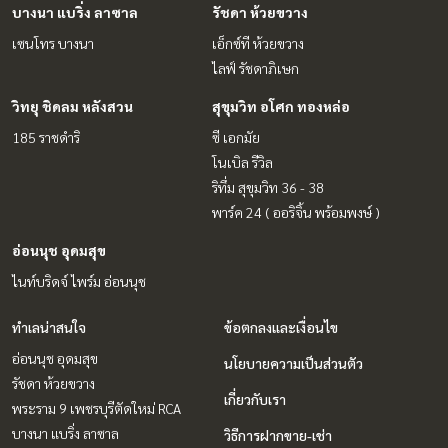
บางนา แบริ่ง ลาซาล
รัชดา ห้วยขวาง
เซนโทร บางนา
เอ็กซ์ที ห้วยขวาง
ไลฟ์ รัชดาภิเษก
วิทยุ ชิดลม หลังสวน
สุขุมวิท อโศก ทองหล่อ
185 ราชดำริ
ซี เอกมัย
โนเบิล รีวิล
ริทึ่ม สุขุมวิท 36 - 38
พาร์ค 24 ( ออริจิ้น พร้อมพงษ์ )
อ่อนนุช อุดมสุข
ไนท์บริดจ์ ไพร์ม อ่อนนุช
ทำเลน่าสนใจ
ข้อตกลงและเงื่อนไข
อ่อนนุช อุดมสุข
นโยบายความเป็นส่วนตัว
รัชดา ห้วยขวาง
เกี่ยวกับเรา
พระราม 9 เพชรบุรีตัดใหม่ RCA
บางนา แบริ่ง ลาซาล
วิธีการฝากขาย-เช่า