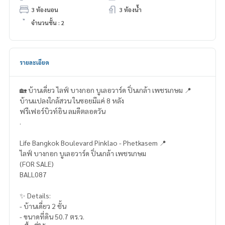
3 ห้องนอน
3 ห้องน้ำ
จำนวนชั้น : 2
รายละเอียด
🏡 บ้านเดี่ยว ไลฟ์ บางกอก บูเลอวาร์ด ปิ่นเกล้า เพชรเกษม 📍
บ้านแปลงใกล้สวน ในซอยมีแค่ 8 หลัง
ฟรีเฟอร์บิวท์อิน ลมดีตลอดวัน
.
Life Bangkok Boulevard Pinklao - Phetkasem 📍
ไลฟ์ บางกอก บูเลอวาร์ด ปิ่นเกล้า เพชรเกษม
(FOR SALE)
BALL087
✨ Details:
- บ้านเดี่ยว 2 ชั้น
- ขนาดที่ดิน 50.7 ตร.ว.