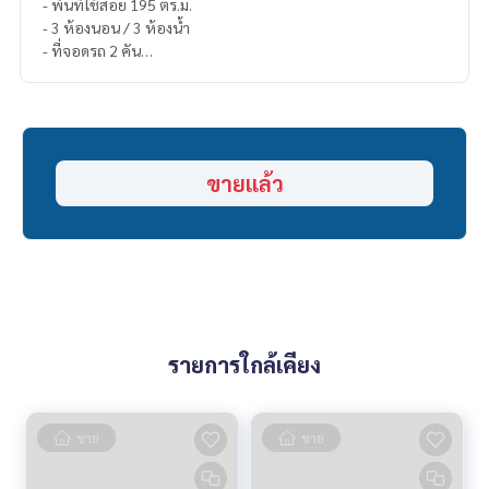
- พื้นที่ใช้สอย 195 ตร.ม.
- 3 ห้องนอน / 3 ห้องน้ำ
- ที่จอดรถ 2 คัน
- หันหน้าทิศเหนือ
Highlights:
🍃 น้ำไม่ท่วมชัวร์ๆ (ตกหนักก็ระบายเร็ว)
🍃 เพื่อนบ้านดี ไม่เคยมีปัญหารบกวน
ขายแล้ว
🍃 บ้านทิศเหนือ ลมดีตลอดวัน
🍃 ใกล้ส่วนกลาง (ระยะเดิน)
🍃 ใกล้ป้อม/จุดตรวจความปลอดภัย
✨ ฟรี! เฉพาะเฟอร์นิเจอร์บิวท์อิน
✨ ฟรี! บิวท์อินเคาน์เตอร์ครัว
✨ ฟรี! เครื่องปรับอากาศ
✨ ฟรี! โซฟา
✨ ฟรี! บิวท์อินห้องนั่งเล่น
รายการใกล้เคียง
✨ ฟรี! เตียง
✨ ฟรี! ที่นอน
ขาย
ขาย
🏋️ Facilities:
- ฟิตเนส
- ที่จอดรถ