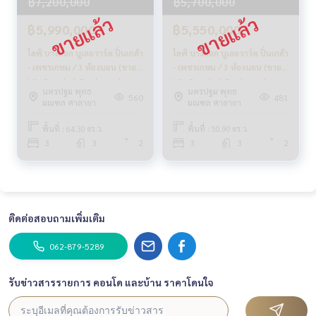
฿7,200,000
฿5,700,000
LINE: @homethailand
หรือคลิก
https://lin.ee/2g9eaj7
฿5,990,000
฿5,550,000
✔️ ที่ปรึกษามืออาชีพ ประสบการณ์มากกว่า 6 ปี
ไลฟ์ บางกอก บูเลอวาร์ด ปิ่นเกล้า
ไลฟ์ บางกอก บูเลอวาร์ด ปิ่นเกล้า
✔️ ข้อมูลเชิงลึกโดยผู้เชี่ยวชาญในพื้นที่
- เพชรเกษม / 3 ห้องนอน (ขาย),
- เพชรเกษม / 3 ห้องนอน (ขาย),
✔️ รับฝากขาย รับซื้อ ขายฝาก จำนอง
Life Bangkok Boulevard
Life Bangkok Boulevard
นครปฐม พุทธ
นครปฐม พุทธ
Pinklao - Petchkasem / 3
Pinklao-Petchkasem / 3
560
481
มณฑล ศาลายา
มณฑล ศาลายา
Bedrooms (SALE)
Bedrooms (SALE)
📲 Follow us:
CREAM1014
CREAM1015
www.homerealestateservices.co.th
พื้นที่ : 64.30 ตร.ว.
พื้นที่ : 50.90 ตร.ว.
“HOME - Real Estate Services”
3
3
2
3
3
2
Facebook | IG | TikTok | YouTube
#HOMEREALESTATESERVICES
#นายหน้าที่จริงใจ #รับฝากขายอสังหา
#ทำเลติดถนนพุทธมณฑลสาย4
ติดต่อสอบถามเพิ่มเติม
#ใกล้ถนนบรมราชชนนีขาเข้าเมือง
062-879-5289
รับข่าวสารรายการ คอนโด และบ้าน ราคาโดนใจ