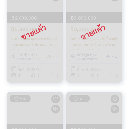
- สวนสาธารณะ
- กล้องวงจรปิด
- ฟิตเนส
฿6,000,000
฿9,000,000
- รักษาความปลอดภัย 24 ชม.
฿5,490,000
฿8,200,000
- สระว่ายน้ำ
ไลฟ์ บางกอก บูเลอวาร์ด ปิ่นเกล้า
ไลฟ์ บางกอก บูเลอวาร์ด ปิ่นเกล้า
🚇 Nearby:
- เพชรเกษม / 3 ห้องนอน (ขาย),
- เพชรเกษม / 3 ห้องนอน (ขาย),
- ศูนย์การแพทย์กาญจนาภิเษก: 4 กม.
Life Bangkok Boulevard
Life Bangkok Boulevard
- รร.อัสสัมชัญธนบุรี: 8 กม.
นครปฐม พุทธ
นครปฐม พุทธ
Pinklao - Petchkasem / 3
Pinklao - Petchkasem / 3
506
687
มณฑล ศาลายา
มณฑล ศาลายา
- ห้างเซ็นทรัลศาลายา: 11 กม.
Bedrooms (SALE)
Bedrooms (SALE)
CREAM1011
CREAM1013
พื้นที่ : 50.90 ตร.ว.
พื้นที่ : 61.30 ตร.ว.
จากราคา 4.89 ล้าน
3
3
2
3
3
2
🔥 เหลือเพียง 4.79 ล้านบาท !! (รวมค่าโอน) 🔥
** บริการสินเชื่อฟรี! เลือกได้ทุกธนาคาร **
ดอกเบี้ยพิเศษ วงเงินสูงสุด 90-100%
ขาย
ขาย
______________________
HOME - REAL ESTATE SERVICES
📞
062-879-5289