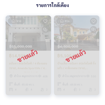
#นายหน้าที่จริงใจ #รับฝากขายอสังหา
รายการใกล้เคียง
ขาย
ขาย
฿15,000,000
฿6,800,000
฿14,500,000
฿5,100,000
อนันดา สปอร์ตไลฟ์ / 4 ห้องนอน
บ้านเดี่ยว อนันดา สปอร์ตไลฟ์ กิ่ง
(ขาย), Ananda Sportlife / 4
แก้ว / 4 ห้องนอน (ขาย),
Bedrooms (FOR SALE)
Ananda Sport Life King Kaew
สำโรง สมุทรปราการ
สำโรง สมุทรปราการ
408
530
AIM020
/ Detached House 4
Bedrooms (FOR SALE)
พื้นที่ : 85.00 ตร.ว.
พื้นที่ : 68.00 ตร.ว.
COF397
4
4
2
4
3
2