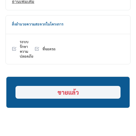
15,000,000 บาท (ค่าโอน 50/50)
อ่านเพิ่มเติม
บริการสินเชื่อฟรี! เลือกได้ทุกธนาคาร
ดอกเบี้ยพิเศษ วงเงินสูงสุด 90-100%
สิ่งอำนวยความสะดวกในโครงการ
______________________
ระบบ
HOME - REAL ESTATE SERVICES
รักษา
ที่จอดรถ
ความ
📞
062-879-5289
ปลอดภัย
LINE: @homethailand
หรือคลิก
https://lin.ee/2g9eaj7
✔️ ที่ปรึกษามืออาชีพ ประสบการณ์มากกว่า 6 ปี
✔️ ข้อมูลเชิงลึกโดยผู้เชี่ยวชาญในพื้นที่
✔️ รับฝากขาย รับซื้อ ขายฝาก จำนอง
ขายแล้ว
📲 Follow us:
www.homerealestateservices.co.th
“HOME - Real Estate Services”
Facebook | IG | TikTok | YouTube
#HOMEREALESTATESERVICES