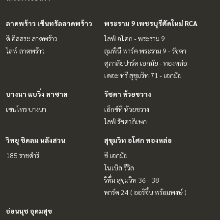
ลาดพร้าว เซ็นทรัลลาดพร้าว
พระราม 9 เพชรบุรีตัดใหม่ RCA
ดิ อิสสระ ลาดพร้าว
ไลฟ์ อโศก - พระราม 9
ไลฟ์ ลาดพร้าว
ลุมพินี พาร์ค พระราม 9 - รัชดา
ศุภาลัยปาร์ค เอกมัย - ทองหล่อ
เดอะ ทรี สุขุมวิท 71 - เอกมัย
บางนา แบริ่ง ลาซาล
รัชดา ห้วยขวาง
เซนโทร บางนา
เอ็กซ์ที ห้วยขวาง
ไลฟ์ รัชดาภิเษก
วิทยุ ชิดลม หลังสวน
สุขุมวิท อโศก ทองหล่อ
185 ราชดำริ
ซี เอกมัย
โนเบิล รีวิล
ริทึ่ม สุขุมวิท 36 - 38
พาร์ค 24 ( ออริจิ้น พร้อมพงษ์ )
อ่อนนุช อุดมสุข