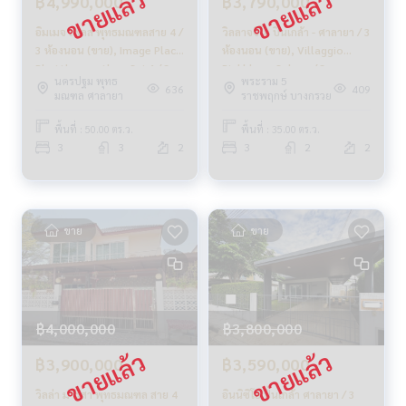
฿4,990,000
฿3,790,000
อิมเมจ เพลส พุทธมณฑลสาย 4 /
วิลลาจจิโอ ปิ่นเกล้า - ศาลายา / 3
3 ห้องนอน (ขาย), Image Place
ห้องนอน (ขาย), Villaggio
Phutthamonthon Sai 4 / 3
Pinkhlao - Salaya / 3
นครปฐม พุทธ
พระราม 5
Bedrooms (SALE)
Bedrooms (FOR SALE) BC019
636
409
มณฑล ศาลายา
ราชพฤกษ์ บางกรวย
CREAM1152
พื้นที่ : 50.00 ตร.ว.
พื้นที่ : 35.00 ตร.ว.
3
3
2
3
2
2
ขาย
ขาย
฿4,000,000
฿3,800,000
฿3,900,000
฿3,590,000
วิลล่า มาริสา พุทธมณฑล สาย 4
อินนิซิโอ ปิ่นเกล้า ศาลายา / 3