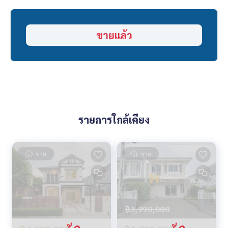
______________________
HOME - REAL ESTATE SERVICES
ขายแล้ว
📞
062-879-5289
LINE: @homethailand
หรือคลิก
https://lin.ee/2g9eaj7
✔️ ที่ปรึกษามืออาชีพ ประสบการณ์มากกว่า 6 ปี
✔️ ข้อมูลเชิงลึกโดยผู้เชี่ยวชาญในพื้นที่
✔️ รับฝากขาย รับซื้อ ขายฝาก จำนอง
รายการใกล้เคียง
📲 Follow us:
www.homerealestateservices.co.th
“HOME - Real Estate Services”
Facebook | IG | TikTok | YouTube
ขาย
ขาย
#HOMEREALESTATESERVICES
#นายหน้าที่จริงใจ #รับฝากขายอสังหา
฿3,990,000