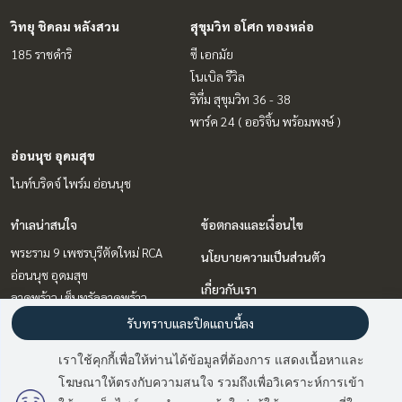
วิทยุ ชิดลม หลังสวน
สุขุมวิท อโศก ทองหล่อ
185 ราชดำริ
ซี เอกมัย
โนเบิล รีวิล
ริทึ่ม สุขุมวิท 36 - 38
พาร์ค 24 ( ออริจิ้น พร้อมพงษ์ )
อ่อนนุช อุดมสุข
ไนท์บริดจ์ ไพร์ม อ่อนนุช
ทำเลน่าสนใจ
ข้อตกลงและเงื่อนไข
พระราม 9 เพชรบุรีตัดใหม่ RCA
นโยบายความเป็นส่วนตัว
อ่อนนุช อุดมสุข
เกี่ยวกับเรา
ลาดพร้าว เซ็นทรัลลาดพร้าว
บางนา แบริ่ง ลาซาล
วิธีการฝากขาย-เช่า
รับทราบและปิดแถบนี้ลง
สุขุมวิท อโศก ทองหล่อ
ติดต่อ
เราใช้คุกกี้เพื่อให้ท่านได้ข้อมูลที่ต้องการ แสดงเนื้อหาและ
รัชดา ห้วยขวาง
โฆษณาให้ตรงกับความสนใจ รวมถึงเพื่อวิเคราะห์การเข้า
มี
2
คนกำลังดูประกาศนี้
วิทยุ ชิดลม หลังสวน