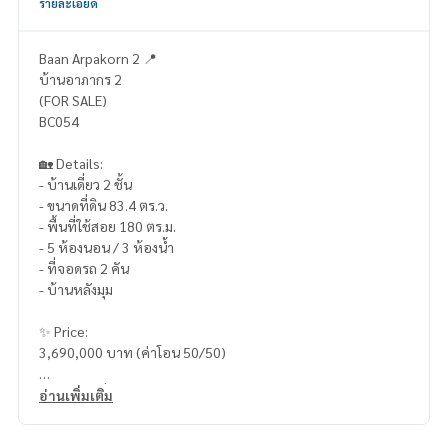
รายละเอียด
Baan Arpakorn 2 📍
บ้านอาภากร 2
(FOR SALE)
BC054
🏡 Details:
- บ้านเดี่ยว 2 ชั้น
- ขนาดที่ดิน 83.4 ตร.ว.
- พื้นที่ใช้สอย 180 ตร.ม.
- 5 ห้องนอน / 3 ห้องน้ำ
- ที่จอดรถ 2 คัน
- บ้านหลังมุม
✨ Price:
3,690,000 บาท (ค่าโอน 50/50)
บริการสินเชื่อฟรี! เลือกได้ทุกธนาคาร
อ่านเพิ่มเติม
ดอกเบี้ยพิเศษ วงเงินสูงสุด 90-100%