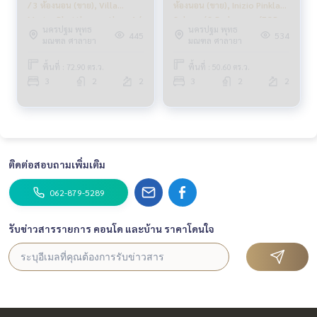
/ 3 ห้องนอน (ขาย), Villa
ห้องนอน (ขาย), Inizio Pinklao
Marisa Phutthamonthon 4 /
Salaya / 3 Bedrooms (FOR
นครปฐม พุทธ
นครปฐม พุทธ
3 Bedrooms (SALE)
SALE) BALL080
445
534
มณฑล ศาลายา
มณฑล ศาลายา
CREAM1036
พื้นที่ : 72.90 ตร.ว.
พื้นที่ : 50.60 ตร.ว.
3
2
2
3
2
2
ติดต่อสอบถามเพิ่มเติม
062-879-5289
รับข่าวสารรายการ คอนโด และบ้าน ราคาโดนใจ