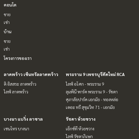
คอนโด
ขาย
เช่า
บ้าน
ขาย
เช่า
โครงการของเรา
ลาดพร้าว เซ็นทรัลลาดพร้าว
พระราม 9 เพชรบุรีตัดใหม่ RCA
ดิ อิสสระ ลาดพร้าว
ไลฟ์ อโศก - พระราม 9
ไลฟ์ ลาดพร้าว
ลุมพินี พาร์ค พระราม 9 - รัชดา
ศุภาลัยปาร์ค เอกมัย - ทองหล่อ
เดอะ ทรี สุขุมวิท 71 - เอกมัย
บางนา แบริ่ง ลาซาล
รัชดา ห้วยขวาง
เซนโทร บางนา
เอ็กซ์ที ห้วยขวาง
ไลฟ์ รัชดาภิเษก