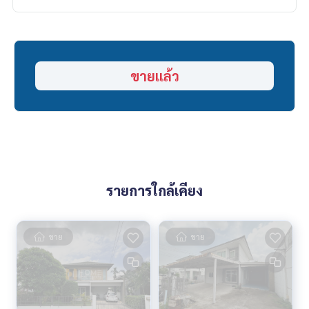
บริการสินเชื่อฟรี! เลือกได้ทุกธนาคาร
ดอกเบี้ยพิเศษ วงเงินสูงสุด 90-100%
______________________
ขายแล้ว
HOME - REAL ESTATE SERVICES
📞
062-879-5289
LINE: @homethailand
หรือคลิก
https://lin.ee/2g9eaj7
✔️ ที่ปรึกษามืออาชีพ ประสบการณ์มากกว่า 6 ปี
✔️ ข้อมูลเชิงลึกโดยผู้เชี่ยวชาญในพื้นที่
✔️ รับฝากขาย รับซื้อ ขายฝาก จำนอง
รายการใกล้เคียง
📲 Follow us:
www.homerealestateservices.co.th
“HOME - Real Estate Services”
ขาย
ขาย
Facebook | IG | TikTok | YouTube
#HOMEREALESTATESERVICES
#นายหน้าที่จริงใจ #รับฝากขายอสังหา