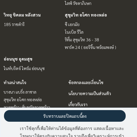
ไลฟ์ รัชดาภิเษก
วิทยุ ชิดลม หลังสวน
สุขุมวิท อโศก ทองหล่อ
185 ราชดำริ
ซี เอกมัย
โนเบิล รีวิล
ริทึ่ม สุขุมวิท 36 - 38
พาร์ค 24 ( ออริจิ้น พร้อมพงษ์ )
อ่อนนุช อุดมสุข
ไนท์บริดจ์ ไพร์ม อ่อนนุช
ทำเลน่าสนใจ
ข้อตกลงและเงื่อนไข
บางนา แบริ่ง ลาซาล
นโยบายความเป็นส่วนตัว
สุขุมวิท อโศก ทองหล่อ
เกี่ยวกับเรา
ลาดพร้าว เซ็นทรัลลาดพร้าว
รัชดา ห้วยขวาง
วิธีการฝากขาย-เช่า
รับทราบและปิดแถบนี้ลง
วิทยุ ชิดลม หลังสวน
ติดต่อ
เราใช้คุกกี้เพื่อให้ท่านได้ข้อมูลที่ต้องการ แสดงเนื้อหาและ
พระราม 9 เพชรบุรีตัดใหม่ RCA
โฆษณาให้ตรงกับความสนใจ รวมถึงเพื่อวิเคราะห์การเข้า