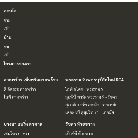
คอนโด
ขาย
เช่า
บ้าน
ขาย
เช่า
โครงการของเรา
ลาดพร้าว เซ็นทรัลลาดพร้าว
พระราม 9 เพชรบุรีตัดใหม่ RCA
ดิ อิสสระ ลาดพร้าว
ไลฟ์ อโศก - พระราม 9
ไลฟ์ ลาดพร้าว
ลุมพินี พาร์ค พระราม 9 - รัชดา
ศุภาลัยปาร์ค เอกมัย - ทองหล่อ
เดอะ ทรี สุขุมวิท 71 - เอกมัย
บางนา แบริ่ง ลาซาล
รัชดา ห้วยขวาง
เซนโทร บางนา
เอ็กซ์ที ห้วยขวาง