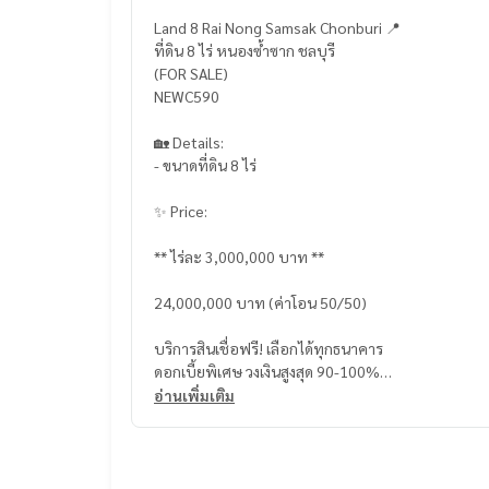
Land 8 Rai Nong Samsak Chonburi 📍
ที่ดิน 8 ไร่ หนองซ้ำซาก ชลบุรี
(FOR SALE)
NEWC590
🏡 Details:
- ขนาดที่ดิน 8 ไร่
✨ Price:
** ไร่ละ 3,000,000 บาท **
24,000,000 บาท (ค่าโอน 50/50)
บริการสินเชื่อฟรี! เลือกได้ทุกธนาคาร
ดอกเบี้ยพิเศษ วงเงินสูงสุด 90-100%
อ่านเพิ่มเติม
______________________
HOME - REAL ESTATE SERVICES
📞
062-879-5289