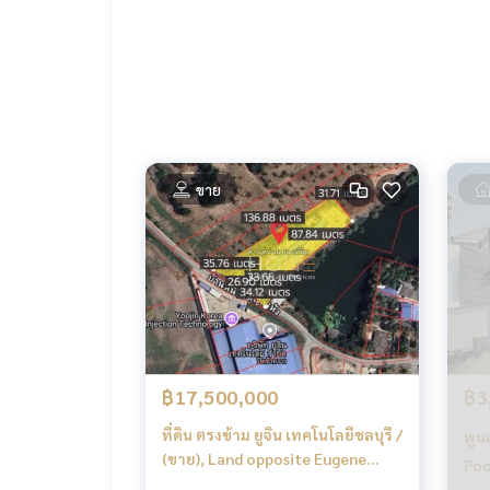
LINE: @homethailand
หรือคลิก
https://lin.ee/2g9eaj7
✔️ ที่ปรึกษามืออาชีพ ประสบการณ์มากกว่า 6 ปี
✔️ ข้อมูลเชิงลึกโดยผู้เชี่ยวชาญในพื้นที่
✔️ รับฝากขาย รับซื้อ ขายฝาก จำนอง
📲 Follow us:
ขาย
www.homerealestateservices.co.th
“HOME - Real Estate Services”
Facebook | IG | TikTok | YouTube
#HOMEREALESTATESERVICES
#นายหน้าที่จริงใจ #รับฝากขายอสังหา
฿17,500,000
฿3
ที่ดิน ตรงข้าม ยูจิน เทคโนโลยีชลบุรี /
พูน
(ขาย), Land opposite Eugene
Poo
Technology Chonburi / (SALE)