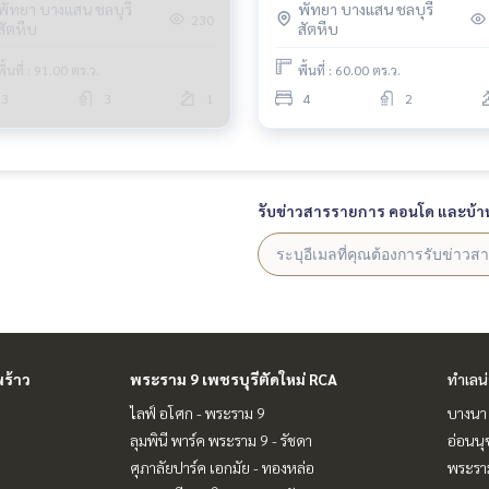
E) BEWN047
พัทยา บางแสน ชลบุรี
พัทยา บางแสน ชลบุรี
230
สัตหีบ
สัตหีบ
พื้นที่ : 91.00 ตร.ว.
พื้นที่ : 60.00 ตร.ว.
3
3
1
4
2
รับข่าวสารรายการ คอนโด และบ้า
ร้าว
พระราม 9 เพชรบุรีตัดใหม่ RCA
ทำเลน
ไลฟ์ อโศก - พระราม 9
บางนา 
ลุมพินี พาร์ค พระราม 9 - รัชดา
อ่อนนุ
ศุภาลัยปาร์ค เอกมัย - ทองหล่อ
พระราม