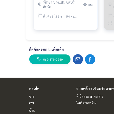
SAL
พัทยา บางแสน ชลบุรี
NEWC273
551
สัตหีบ
พื้นที่ : 3 ไร่ 3 งาน 54 ตร.ว.
ติดต่อสอบถามเพิ่มเติม
062-879-5289
คอนโด
ลาดพร้าว เซ็นทรัลลาดพ
ขาย
ดิ อิสสระ ลาดพร้าว
เช่า
ไลฟ์ ลาดพร้าว
บ้าน