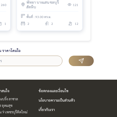
พัทยา บางแสน ชลบุรี
260
121
สัตหีบ
พื้นที่ : 93.00 ตร.ม.
1
2
2
12
น ราคาโดนใจ
่าสนใจ
ข้อตกลงและเงื่อนไข
แบริ่ง ลาซาล
นโยบายความเป็นส่วนตัว
ช อุดมสุข
เกี่ยวกับเรา
 9 เพชรบุรีตัดใหม่