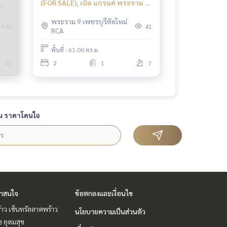
(FOR SALE), เบ็ล แกรนด์ พระราม 9
ราม
/ 2 ห้องนอน (ขาย) JSMN125
พระราม 9 เพชรบุรีตัดใหม่
746
41
RCA
พื้นที่ : 61.00 ตร.ม.
22
2
1
7
น ราคาโดนใจ
่าสนใจ
ข้อตกลงและเงื่อนไข
าว เซ็นทรัลลาดพร้าว
นโยบายความเป็นส่วนตัว
ช อุดมสุข