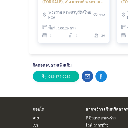
(FOR SALE), เบ็ล แกรนด์ พระราม 9
(FO
/ 2 ห้องนอน (ขาย) TARN038
9 /
พระราม 9 เพชรบุรีตัดใหม่
234
RCA
พื้นที่ : 100.26 ตร.ม.
2
2
39
ติดต่อสอบถามเพิ่มเติม
062-879-5289
คอนโด
ลาดพร้าว เซ็นทรัลลาดพ
ขาย
ดิ อิสสระ ลาดพร้าว
เช่า
ไลฟ์ ลาดพร้าว