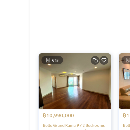
HOME – REAL ESTATE SERVICES
📞
062-879-5289
LINE: @homethailand
หรือคลิก
https://lin.ee/2g9eaj7
✔️ ที่ปรึกษามืออาชีพ ประสบการณ์มากกว่า 6 ปี
✔️ ข้อมูลเชิงลึกโดยผู้เชี่ยวชาญในพื้นที่
✔️ รับฝากขาย รับซื้อ ขายฝาก จำนอง
📲 Follow us:
ขาย
www.homerealestateservices.co.th
“HOME – Real Estate Services”
Facebook | IG | TikTok | YouTube
#HOMEREALESTATESERVICES
#นายหน้าที่จริงใจ #รับฝากขายอสังหา
฿10,990,000
฿1
Belle Grand Rama 9 / 2 Bedrooms
Bel