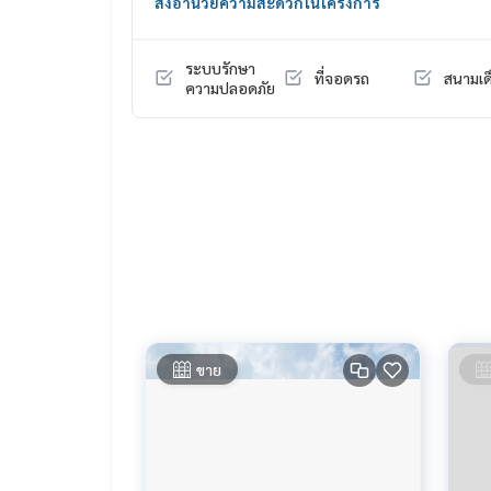
สิ่งอำนวยความสะดวกในโครงการ
______________________
HOME - REAL ESTATE SERVICES
ระบบรักษา
ที่จอดรถ
สนามเด
📞
062-879-5289
ความปลอดภัย
LINE: @homethailand
หรือคลิก
https://lin.ee/2g9eaj7
✔️ ที่ปรึกษามืออาชีพ ประสบการณ์มากกว่า 6 ปี
✔️ ข้อมูลเชิงลึกโดยผู้เชี่ยวชาญในพื้นที่
✔️ รับฝากขาย รับซื้อ ขายฝาก จำนอง
📲 Follow us:
www.homerealestateservices.co.th
“HOME - Real Estate Services”
Facebook | IG | TikTok | YouTube
ขาย
#HOMEREALESTATESERVICES
#นายหน้าที่จริงใจ #รับฝากขายอสังหา