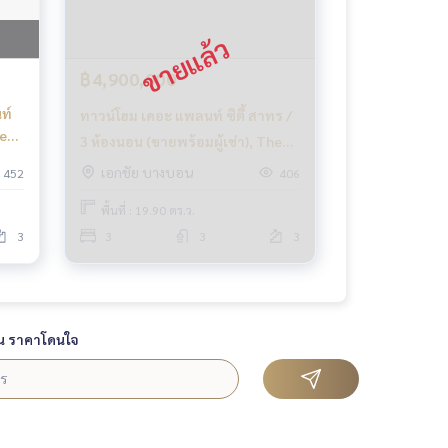
฿4,900,000
ท์
ทาวน์โฮม เดอะ แพลนท์ ซิตี้ สาทร /
he
3 ห้องนอน (ขายพร้อมผู้เช่า), The
ms
Plant Citi Sathorn / Townhome 3
เอกชัย บางบอน
452
406
Bedrooms (SALE WITH TENANT)
พื้นที่ : 19.90 ตร.ว.
BALL040
3
3
3
3
น ราคาโดนใจ