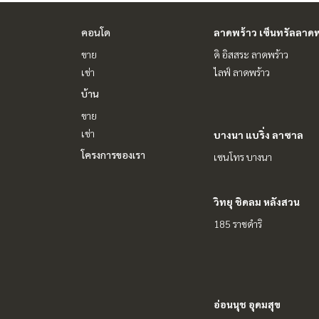
คอนโด
ลาดพร้าว เซ็นทรัลลาดพ
ขาย
ดิ อิสสระ ลาดพร้าว
เช่า
ไลฟ์ ลาดพร้าว
บ้าน
ขาย
เช่า
บางนา แบริ่ง ลาซาล
โครงการของเรา
เซนโทร บางนา
วิทยุ ชิดลม หลังสวน
185 ราชดำริ
อ่อนนุช อุดมสุข