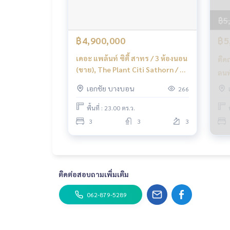
฿5
฿4,900,000
฿5
เดอะ แพล้นท์ ซิตี้ สาทร / 3 ห้องนอน
ติด
(ขาย), The Plant Citi Sathorn / 3
ลนท
Bedrooms (FOR SALE) BALL286
The
เอกชัย บางบอน
266
Bed
พื้นที่ : 23.00 ตร.ว.
3
3
3
ติดต่อสอบถามเพิ่มเติม
062-879-5289