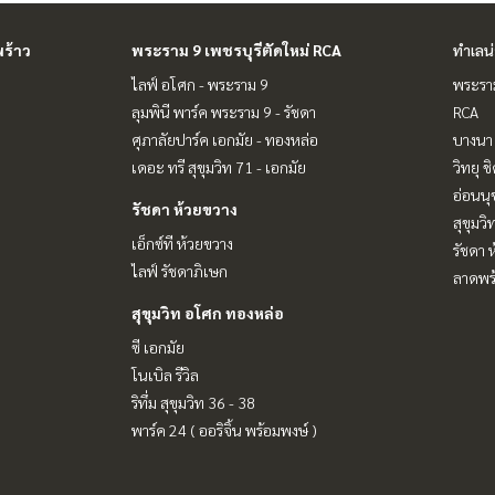
ร้าว
พระราม 9 เพชรบุรีตัดใหม่ RCA
ทำเลน
ไลฟ์ อโศก - พระราม 9
พระราม
ลุมพินี พาร์ค พระราม 9 - รัชดา
RCA
ศุภาลัยปาร์ค เอกมัย - ทองหล่อ
บางนา 
เดอะ ทรี สุขุมวิท 71 - เอกมัย
วิทยุ 
อ่อนนุ
รัชดา ห้วยขวาง
สุขุมว
เอ็กซ์ที ห้วยขวาง
รัชดา 
ไลฟ์ รัชดาภิเษก
ลาดพร้
สุขุมวิท อโศก ทองหล่อ
ซี เอกมัย
โนเบิล รีวิล
ริทึ่ม สุขุมวิท 36 - 38
พาร์ค 24 ( ออริจิ้น พร้อมพงษ์ )