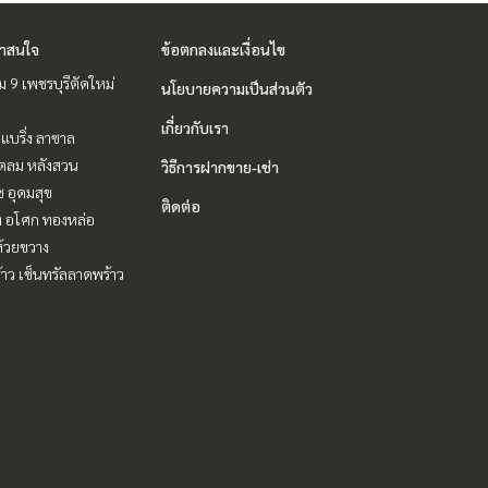
่าสนใจ
ข้อตกลงและเงื่อนไข
 9 เพชรบุรีตัดใหม่
นโยบายความเป็นส่วนตัว
เกี่ยวกับเรา
แบริ่ง ลาซาล
ชิดลม หลังสวน
วิธีการฝากขาย-เช่า
ช อุดมสุข
ติดต่อ
ิท อโศก ทองหล่อ
ห้วยขวาง
าว เซ็นทรัลลาดพร้าว