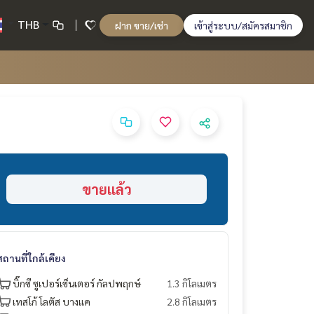
THB
ฝาก ขาย/เช่า
เข้าสู่ระบบ/สมัครสมาชิก
ขายแล้ว
สถานที่ใกล้เคียง
บิ๊กซี ซูเปอร์เซ็นเตอร์ กัลปพฤกษ์
1.3 กิโลเมตร
เทสโก้ โลตัส บางแค
2.8 กิโลเมตร