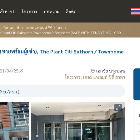
สังหาฯ
โครงการ
บทความ
ติดต่อ
ย กัลปพฤกษ์
เดอะ แพลนท์ ซิตี้ สาทร
 The Plant Citi Sathorn / Townhome 3 Bedrooms (SALE WITH TENANT) BALL039
 (ขายพร้อมผู้เช่า), The Plant Citi Sathorn / Townhome
่อ 21/04/2569
เอกชัย บางบอน
โครงการ : เดอะ แพลนท์ ซิตี้ สาทร
 บ./ตร.ว.)