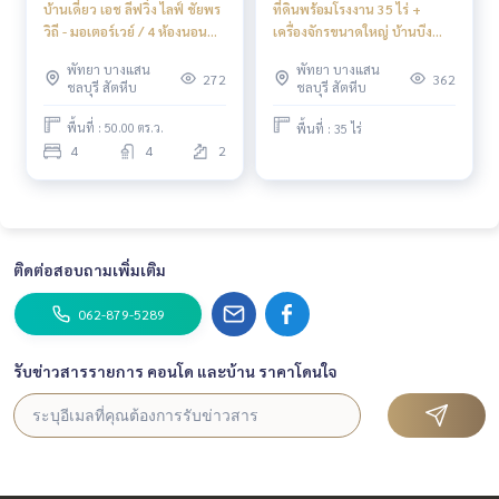
“HOME - Real Estate Services”
บ้านเดี่ยว เอช ลีฟวิ่ง ไลฟ์ ชัยพร
ที่ดินพร้อมโรงงาน 35 ไร่ +
Facebook | IG | TikTok | YouTube
วิถี - มอเตอร์เวย์ / 4 ห้องนอน
เครื่องจักรขนาดใหญ่ บ้านบึง
(เช่า), Detached House H
ชลบุรี / ไร่ละ 11.1 ล้าน (ขาย),
พัทยา บางแสน
พัทยา บางแสน
Living Life Chaipornwitee -
#HOMEREALESTATESERVICES
Land with Factory 35 Rai +
272
362
ชลบุรี สัตหีบ
ชลบุรี สัตหีบ
Motorway / 4 Bedrooms
Large Machinery Ban Bueng
#นายหน้าที่จริงใจ #รับฝากขายอสังหา
(FOR RENT) BEWN146
Chonburi / 11.1M per Rai
#บ้านเดี่ยวพัทยา #บ้านแปลงมุม
พื้นที่ : 50.00 ตร.ว.
พื้นที่ : 35 ไร่
(FOR SALE) NEWC580
#บ้านพร้อมอยู่ #บ้านเฟอร์ครบ
4
4
2
ติดต่อสอบถามเพิ่มเติม
062-879-5289
รับข่าวสารรายการ คอนโด และบ้าน ราคาโดนใจ