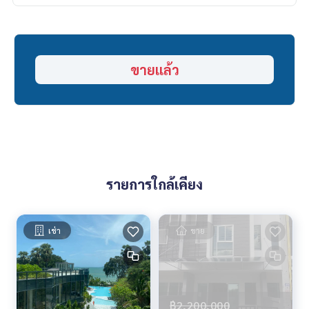
Highlights:
🍃 แปลงมุม โปร่ง โล่ง เป็นส่วนตัว
🍃 น้ำไม่ท่วม / พื้นไม่ทรุด
🍃 สภาพดี พร้อมอยู่
ขายแล้ว
✨ ฟรี! เฟอร์นิเจอร์ทั้งหมด
✨ ฟรี! แอร์ 2 เครื่อง / ตู้เย็น / เครื่องซักผ้า
✨ ฟรี! เครื่องใช้ไฟฟ้า
✨ ฟรี! ผ้าม่านสั่งตัดทั้งหลัง
✨ ฟรี! โซฟาห้องนั่งเล่น
✨ ฟรี! ชุดโต๊ะอาหาร
✨ ฟรี! เคาน์เตอร์ครัว + ซิงก์
✨ ฟรี! เตาฝัง + ฮู้ดดูดควัน
รายการใกล้เคียง
✨ ฟรี! ปูกระเบื้องลานซักล้าง & โรงจอดรถ
✨ ฟรี! เฟอร์นิเจอร์ Index
✨ ฟรี! ปูกระเบื้องลานซักล้าง & โรงจอดรถ
เช่า
✨ ฟรี! Built-in TV / ห้องนอน Master
ขาย
🚗 Nearby:
- ถนนสุขุมวิท: 3 กม.
- มอเตอร์เวย์: 4.6 กม.
- รพ.กรุงเทพพัทยา: 6 กม.
฿2,200,000