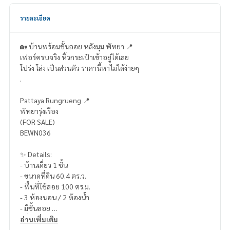
รายละเอียด
🏡 บ้านพร้อมชั้นลอย หลังมุม พัทยา 📍
เฟอร์ครบจริง หิ้วกระเป๋าเข้าอยู่ได้เลย
โปร่ง โล่ง เป็นส่วนตัว ราคานี้หาไม่ได้ง่ายๆ
.
Pattaya Rungrueng 📍
พัทยารุ่งเรือง
(FOR SALE)
BEWN036
✨ Details:
- บ้านเดี่ยว 1 ชั้น
- ขนาดที่ดิน 60.4 ตร.ว.
- พื้นที่ใช้สอย 100 ตร.ม.
- 3 ห้องนอน / 2 ห้องน้ำ
- มีชั้นลอย
- ที่จอดรถ 2 คัน
อ่านเพิ่มเติม