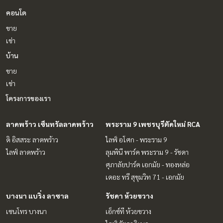
คอนโด
ขาย
เช่า
บ้าน
ขาย
เช่า
โครงการของเรา
ลาดพร้าว เซ็นทรัลลาดพร้าว
พระราม 9 เพชรบุรีตัดใหม่ RCA
ดิ อิสสระ ลาดพร้าว
ไลฟ์ อโศก - พระราม 9
ไลฟ์ ลาดพร้าว
ลุมพินี พาร์ค พระราม 9 - รัชดา
ศุภาลัยปาร์ค เอกมัย - ทองหล่อ
เดอะ ทรี สุขุมวิท 71 - เอกมัย
บางนา แบริ่ง ลาซาล
รัชดา ห้วยขวาง
เซนโทร บางนา
เอ็กซ์ที ห้วยขวาง