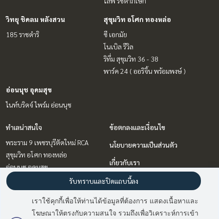
ไลฟ์ รัชดาภิเษก
วิทยุ ชิดลม หลังสวน
สุขุมวิท อโศก ทองหล่อ
185 ราชดำริ
ซี เอกมัย
โนเบิล รีวิล
ริทึ่ม สุขุมวิท 36 - 38
พาร์ค 24 ( ออริจิ้น พร้อมพงษ์ )
อ่อนนุช อุดมสุข
ไนท์บริดจ์ ไพร์ม อ่อนนุช
ทำเลน่าสนใจ
ข้อตกลงและเงื่อนไข
พระราม 9 เพชรบุรีตัดใหม่ RCA
นโยบายความเป็นส่วนตัว
สุขุมวิท อโศก ทองหล่อ
เกี่ยวกับเรา
อ่อนนุช อุดมสุข
ลาดพร้าว เซ็นทรัลลาดพร้าว
วิธีการฝากขาย-เช่า
รับทราบและปิดแถบนี้ลง
รัชดา ห้วยขวาง
ติดต่อ
เราใช้คุกกี้เพื่อให้ท่านได้ข้อมูลที่ต้องการ แสดงเนื้อหาและ
บางนา แบริ่ง ลาซาล
โฆษณาให้ตรงกับความสนใจ รวมถึงเพื่อวิเคราะห์การเข้า
มี
3
คนกำลังดูประกาศนี้
วิทยุ ชิดลม หลังสวน