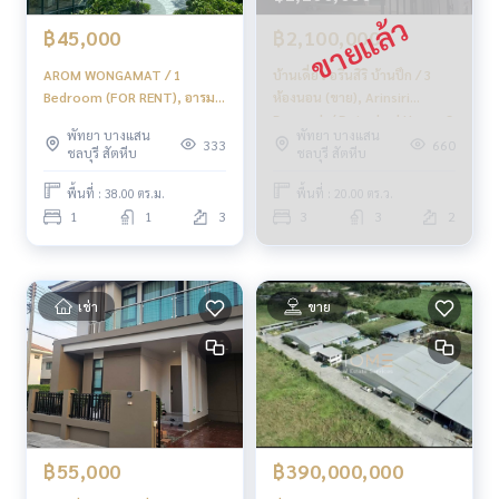
- Central Festival Pattaya Beach: 4.7 กม.
฿45,000
฿2,100,000
จากราคา 4.19 ล้านบาท เหลือเพียง
AROM WONGAMAT / 1
บ้านเดี่ยว อรินสิริ บ้านปึก / 3
🔥 3.99 ล้านบาท !! (ค่าโอน 50/50) 🔥
Bedroom (FOR RENT), อารมณ์
ห้องนอน (ขาย), Arinsiri
วงศ์อมาตย์ / 1 ห้องนอน (เช่า)
Banpuek / Detached House 3
** บริการสินเชื่อฟรี! เลือกได้ทุกธนาคาร **
พัทยา บางแสน
พัทยา บางแสน
BEWN090
Bedrooms (FOR SALE)
333
660
ชลบุรี สัตหีบ
ชลบุรี สัตหีบ
ดอกเบี้ยพิเศษ วงเงินสูงสุด 90–100%
NEWC018
พื้นที่ : 38.00 ตร.ม.
พื้นที่ : 20.00 ตร.ว.
______________________
1
1
3
3
3
2
HOME - REAL ESTATE SERVICES
📞
062-879-5289
LINE: @homethailand
เช่า
ขาย
หรือคลิก
https://lin.ee/2g9eaj7
✔️ ที่ปรึกษามืออาชีพ ประสบการณ์มากกว่า 6 ปี
✔️ ข้อมูลเชิงลึกโดยผู้เชี่ยวชาญในพื้นที่
✔️ รับฝากขาย รับซื้อ ขายฝาก จำนอง
📲 Follow us:
฿55,000
฿390,000,000
www.homerealestateservices.co.th