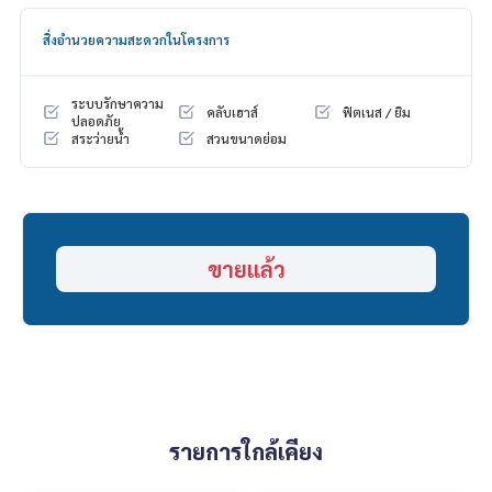
______________________
สิ่งอำนวยความสะดวกในโครงการ
HOME - REAL ESTATE SERVICES
📞
062-879-5289
LINE: @homethailand
ระบบรักษาความ
คลับเฮาส์
ฟิตเนส / ยิม
หรือคลิก
https://lin.ee/2g9eaj7
ปลอดภัย
สระว่ายน้ำ
สวนขนาดย่อม
✔️ ที่ปรึกษามืออาชีพ ประสบการณ์มากกว่า 6 ปี
✔️ ข้อมูลเชิงลึกโดยผู้เชี่ยวชาญในพื้นที่
✔️ รับฝากขาย รับซื้อ ขายฝาก จำนอง
📲 Follow us:
ขายแล้ว
www.homerealestateservices.co.th
“HOME - Real Estate Services”
Facebook | IG | TikTok | YouTube
#HOMEREALESTATESERVICES
#นายหน้าที่จริงใจ #รับฝากขายอสังหา
รายการใกล้เคียง