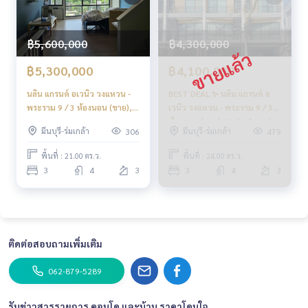
฿5,600,000
฿4,300,000
฿5,300,000
฿4,100,000
นลิน แกรนด์ อเวนิว วงแหวน -
BEST DEAL ✨ นลิน แกรนด์ อ
พระราม 9 / 3 ห้องนอน (ขาย),
เวนิว วงแหวน - พระราม 9 / 3
Nalin Grand Avenue
ห้องนอน (ขาย), Nalin Grand
มีนบุรี-ร่มเกล้า
มีนบุรี-ร่มเกล้า
306
479
Wongwean - Rama 9 / 3
Avenue Wongwean - Rama 9
Bedrooms (FOR SALE) AA604
/ 3 Bedrooms (FOR SALE)
พื้นที่ : 21.00 ตร.ว.
พื้นที่ : 24.00 ตร.ว.
AA598
3
4
3
3
4
3
ติดต่อสอบถามเพิ่มเติม
062-879-5289
รับข่าวสารรายการ คอนโด และบ้าน ราคาโดนใจ