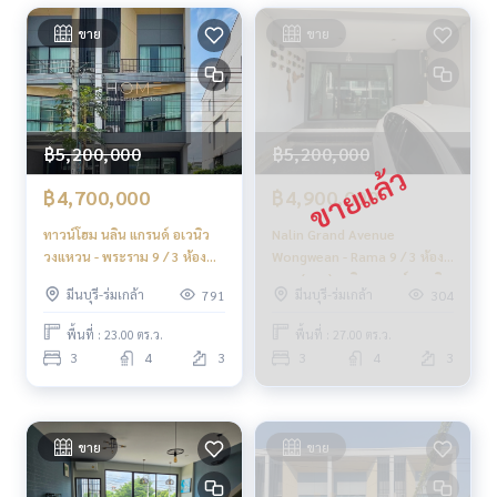
ขาย
ขาย
฿5,200,000
฿5,200,000
฿4,700,000
฿4,900,000
ทาวน์โฮม นลิน แกรนด์ อเวนิว
Nalin Grand Avenue
วงแหวน - พระราม 9 / 3 ห้อง
Wongwean - Rama 9 / 3 ห้อง
นอน (ขาย), Nalin Grand
นอน (ขาย), นลิน แกรนด์ อเวนิว
มีนบุรี-ร่มเกล้า
มีนบุรี-ร่มเกล้า
791
304
Avenue Wongwaen - Rama 9
วงแหวน - พระราม 9 / 3
/ Townhome 3 Bedrooms
Bedrooms (FOR SALE) AA606
พื้นที่ : 23.00 ตร.ว.
พื้นที่ : 27.00 ตร.ว.
(FOR SALE) AA435
3
4
3
3
4
3
ขาย
ขาย