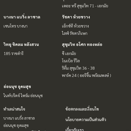
เดอะ ทรี สุขุมวิท 71 - เอกมัย
บางนา แบริ่ง ลาซาล
รัชดา ห้วยขวาง
เซนโทร บางนา
เอ็กซ์ที ห้วยขวาง
ไลฟ์ รัชดาภิเษก
วิทยุ ชิดลม หลังสวน
สุขุมวิท อโศก ทองหล่อ
185 ราชดำริ
ซี เอกมัย
โนเบิล รีวิล
ริทึ่ม สุขุมวิท 36 - 38
พาร์ค 24 ( ออริจิ้น พร้อมพงษ์ )
อ่อนนุช อุดมสุข
ไนท์บริดจ์ ไพร์ม อ่อนนุช
ทำเลน่าสนใจ
ข้อตกลงและเงื่อนไข
บางนา แบริ่ง ลาซาล
นโยบายความเป็นส่วนตัว
อ่อนนุช อุดมสุข
เกี่ยวกับเรา