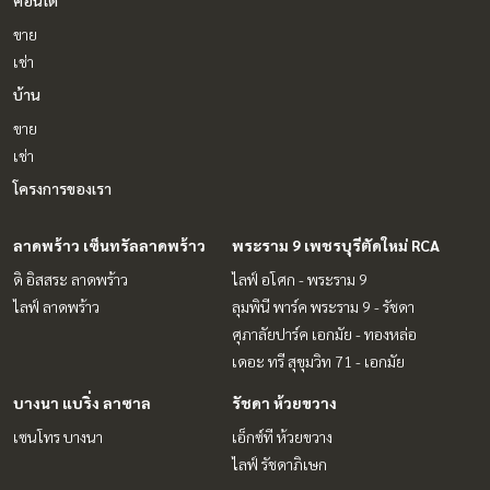
คอนโด
ขาย
เช่า
บ้าน
ขาย
เช่า
โครงการของเรา
ลาดพร้าว เซ็นทรัลลาดพร้าว
พระราม 9 เพชรบุรีตัดใหม่ RCA
ดิ อิสสระ ลาดพร้าว
ไลฟ์ อโศก - พระราม 9
ไลฟ์ ลาดพร้าว
ลุมพินี พาร์ค พระราม 9 - รัชดา
ศุภาลัยปาร์ค เอกมัย - ทองหล่อ
เดอะ ทรี สุขุมวิท 71 - เอกมัย
บางนา แบริ่ง ลาซาล
รัชดา ห้วยขวาง
เซนโทร บางนา
เอ็กซ์ที ห้วยขวาง
ไลฟ์ รัชดาภิเษก