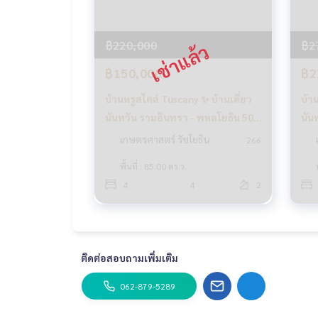
#HOMEREALESTATESERVICES
#นายหน้าที่จริงใจ #รับฝากขายอสังหา
#นันทวันรามอินทราพหลโยธิน50 #เทพรักษ์
฿220,000
฿2
#MRTวัชรพล #บ้านเดี่ยวเทพรักษ์
฿150,000
฿2
บ้านหรูสไตล์ Tuscany ✨ บ้านเดี่ยว
บ้า
นันทวัน รามอินทรา - พหลโยธิน 50 /
นัน
4 ห้องนอน (เช่า), Nantawan
4 ห
เกษตรศาสตร์ รัชโยธิน
266
Ramintra - Paholyothin 50 /
Ram
พื้นที่ : 85.00 ตร.ว.
Detached House 4 Bedrooms
Det
4
4
2
(FOR RENT) TAN862
(FO
ติดต่อสอบถามเพิ่มเติม
062-879-5289