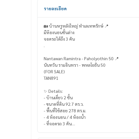
รายละเอียด
🏡 บ้านหรูหลังใหญ่ ทำเลเทพรักษ์ 📍
มีห้องนอนชั้นล่าง
จอดรถได้ถึง 3 คัน
.
Nantawan Ramintra - Paholyothin 50 📍
นันทวัน รามอินทรา - พหลโยธิน 50
(FOR SALE)
TAN891
✨ Details:
- บ้านเดี่ยว 2 ชั้น
- ขนาดที่ดิน 92.7 ตร.ว.
- พื้นที่ใช้สอย 278 ตร.ม.
- 4 ห้องนอน / 4 ห้องน้ำ
- ที่จอดรถ 3 คัน
Highlights: