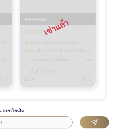
฿300,000
฿230,000
50 /
บ้านเดี่ยว นันทวัน รามอินทรา
พหลโยธิน - 50 / 4 ห้องนอน (ให้เช่า),
Nantawan Ramintra -
เกษตรศาสตร์ รัชโยธิน
155
643
1
Paholyothin 50 / Detached House
พื้นที่ : 124.50 ตร.ว.
4 Bedrooms (FOR RENT) TAN539
2
4
5
2
น ราคาโดนใจ