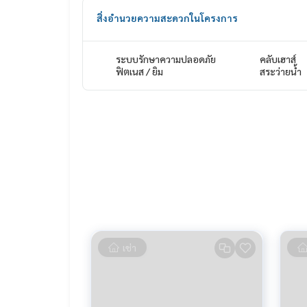
🍃 บ้านก่ออิฐมวลเบา
สิ่งอำนวยความสะดวกในโครงการ
🍃 มีห้องนอนชั้นล่าง
🍃 จอดรถได้ 3 คัน
🍃 บ้านหรูราคาคุ้มที่สุดบนเส้นเทพรักษ์
ระบบรักษาความปลอดภัย
คลับเฮาส์
✨ ฟรี! เครื่องปรับอากาศ
ฟิตเนส / ยิม
สระว่ายน้ำ
🚇 Nearby:
- MRT วัชรพล: 5.3 กม.
- โรงพยาบาลซีจีเอช พหลโยธิน: 7 กม.
- เซ็นทรัล อีสต์วิลล์: 11.8 กม.
- โรงเรียนนานาชาติฮาร์โรว์ กรุงเทพ: 14.8 กม.
จากราคา 19.9 ล้าน เหลือเพียง
🔥 18.5 ล้านบาท !! (ค่าโอน 50/50) 🔥
______________________
เช่า
HOME - REAL ESTATE SERVICES
📞
062-879-5289
LINE: @homethailand