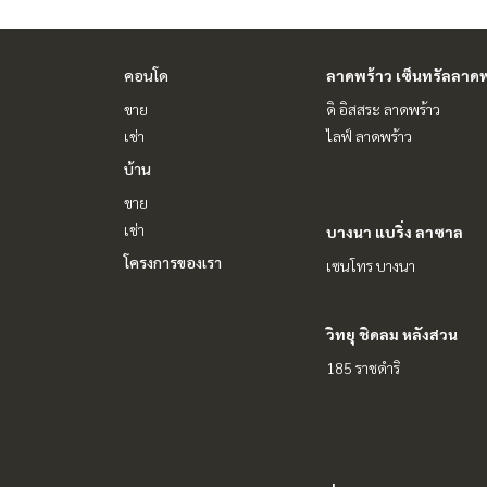
คอนโด
ลาดพร้าว เซ็นทรัลลาดพ
ขาย
ดิ อิสสระ ลาดพร้าว
เช่า
ไลฟ์ ลาดพร้าว
บ้าน
ขาย
เช่า
บางนา แบริ่ง ลาซาล
โครงการของเรา
เซนโทร บางนา
วิทยุ ชิดลม หลังสวน
185 ราชดำริ