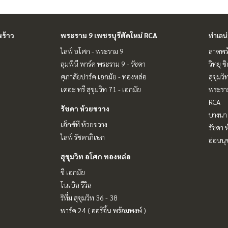
ร้าว
พระราม 9 เพชรบุรีตัดใหม่ RCA
ทำเลน
ไลฟ์ อโศก - พระราม 9
ลาดพร้
ลุมพินี พาร์ค พระราม 9 - รัชดา
วิทยุ 
ศุภาลัยปาร์ค เอกมัย - ทองหล่อ
สุขุมว
เดอะ ทรี สุขุมวิท 71 - เอกมัย
พระราม
RCA
รัชดา ห้วยขวาง
บางนา 
เอ็กซ์ที ห้วยขวาง
รัชดา 
ไลฟ์ รัชดาภิเษก
อ่อนนุ
สุขุมวิท อโศก ทองหล่อ
ซี เอกมัย
โนเบิล รีวิล
ริทึ่ม สุขุมวิท 36 - 38
พาร์ค 24 ( ออริจิ้น พร้อมพงษ์ )