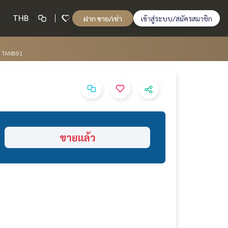
THB
ฝาก ขาย/เช่า
เข้าสู่ระบบ/สมัครสมาชิก
E) TAN891
ขายแล้ว