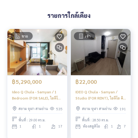
รายการใกล้เคียง
ขาย
เช่า
฿5,290,000
฿22,000
Ideo Q Chula - Samyan / 1
IDEO Q Chula - Samyan /
Bedroom (FOR SALE), ไอดีโอ
Studio (FOR RENT), ไอดีโอ คิว
คิว จุฬา - สามย่าน / 1 ห้องนอน
จุฬา - สามย่าน / ห้องสตูดิโอ
สยาม จุฬา สามย่าน
สยาม จุฬา สามย่าน
535
191
(ขาย) DO566
(เช่า) BJ128
พื้นที่ : 29.00 ตร.ม.
พื้นที่ : 28.50 ตร.ม.
1
1
17
ห้องสตูดิโอ
1
7