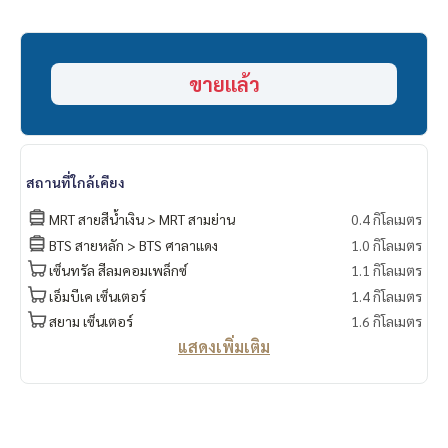
______________________
HOME - REAL ESTATE SERVICES
ขายแล้ว
📞
062-879-5289
LINE: @homethailand
หรือคลิก
https://lin.ee/2g9eaj7
✔️ ที่ปรึกษามืออาชีพ ประสบการณ์มากกว่า 6 ปี
สถานที่ใกล้เคียง
✔️ ข้อมูลเชิงลึกโดยผู้เชี่ยวชาญในพื้นที่
✔️ รับฝากขาย รับซื้อ ขายฝาก จำนอง
MRT สายสีน้ำเงิน > MRT สามย่าน
0.4 กิโลเมตร
BTS สายหลัก > BTS ศาลาแดง
1.0 กิโลเมตร
📲 Follow us:
เซ็นทรัล สีลมคอมเพล็กซ์
1.1 กิโลเมตร
www.homerealestateservices.co.th
เอ็มบีเค เซ็นเตอร์
1.4 กิโลเมตร
“HOME - Real Estate Services”
Facebook | IG | TikTok | YouTube
สยาม เซ็นเตอร์
1.6 กิโลเมตร
แสดงเพิ่มเติม
#HOMEREALESTATESERVICES
#นายหน้าที่จริงใจ #รับฝากขายอสังหา