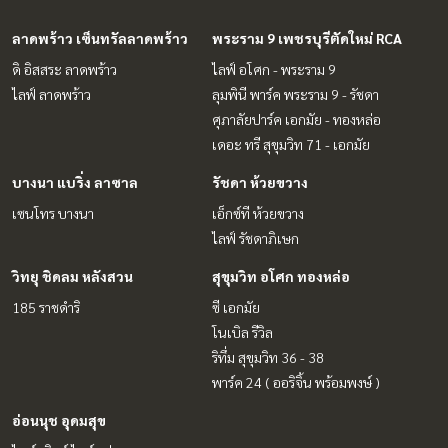
ลาดพร้าว เซ็นทรัลลาดพร้าว
พระราม 9 เพชรบุรีตัดใหม่ RCA
ดิ อิสสระ ลาดพร้าว
ไลฟ์ อโศก - พระราม 9
ไลฟ์ ลาดพร้าว
ลุมพินี พาร์ค พระราม 9 - รัชดา
ศุภาลัยปาร์ค เอกมัย - ทองหล่อ
เดอะ ทรี สุขุมวิท 71 - เอกมัย
บางนา แบริ่ง ลาซาล
รัชดา ห้วยขวาง
เซนโทร บางนา
เอ็กซ์ที ห้วยขวาง
ไลฟ์ รัชดาภิเษก
วิทยุ ชิดลม หลังสวน
สุขุมวิท อโศก ทองหล่อ
185 ราชดำริ
ซี เอกมัย
โนเบิล รีวิล
ริทึ่ม สุขุมวิท 36 - 38
พาร์ค 24 ( ออริจิ้น พร้อมพงษ์ )
อ่อนนุช อุดมสุข