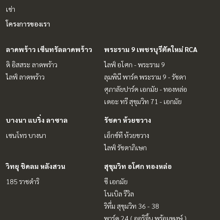
เช่า
โครงการของเรา
ลาดพร้าว เซ็นทรัลลาดพร้าว
พระราม 9 เพชรบุรีตัดใหม่ RCA
ดิ อิสสระ ลาดพร้าว
ไลฟ์ อโศก - พระราม 9
ไลฟ์ ลาดพร้าว
ลุมพินี พาร์ค พระราม 9 - รัชดา
ศุภาลัยปาร์ค เอกมัย - ทองหล่อ
เดอะ ทรี สุขุมวิท 71 - เอกมัย
บางนา แบริ่ง ลาซาล
รัชดา ห้วยขวาง
เซนโทร บางนา
เอ็กซ์ที ห้วยขวาง
ไลฟ์ รัชดาภิเษก
วิทยุ ชิดลม หลังสวน
สุขุมวิท อโศก ทองหล่อ
185 ราชดำริ
ซี เอกมัย
โนเบิล รีวิล
ริทึ่ม สุขุมวิท 36 - 38
พาร์ค 24 ( ออริจิ้น พร้อมพงษ์ )