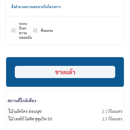
______________________
สิ่งอำนวยความสะดวกในโครงการ
HOME - REAL ESTATE SERVICES
📞
062-879-5289
ระบบ
LINE: @homethailand
รักษา
ที่จอดรถ
ความ
หรือคลิก
https://lin.ee/2g9eaj7
ปลอดภัย
✔️ ที่ปรึกษามืออาชีพ ประสบการณ์มากกว่า 6 ปี
✔️ ข้อมูลเชิงลึกโดยผู้เชี่ยวชาญในพื้นที่
✔️ รับฝากขาย รับซื้อ ขายฝาก จำนอง
📲 Follow us:
ขายแล้ว
www.homerealestateservices.co.th
“HOME - Real Estate Services”
Facebook | IG | TikTok | YouTube
สถานที่ใกล้เคียง
#HOMEREALESTATESERVICES
#นายหน้าที่จริงใจ #รับฝากขายอสังหา
แม็คโคร อ่อนนุช
2.1 กิโลเมตร
เทสโก้ โลตัส สุขุมวิท 50
2.3 กิโลเมตร