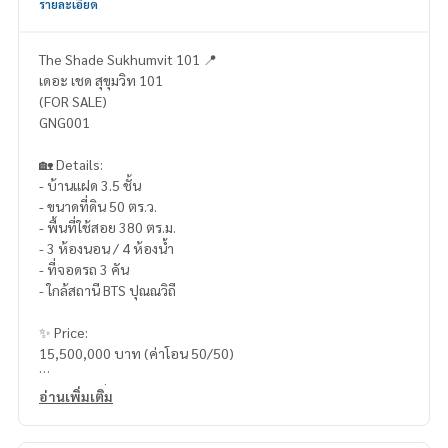
รายละเอียด
The Shade Sukhumvit 101 📍
เดอะ เชด สุขุมวิท 101
(FOR SALE)
GNG001
🏡 Details:
- บ้านแฝด 3.5 ชั้น
- ขนาดที่ดิน 50 ตร.ว.
- พื้นที่ใช้สอย 380 ตร.ม.
- 3 ห้องนอน / 4 ห้องน้ำ
- ที่จอดรถ 3 คัน
- ใกล้สถานี BTS ปุณณวิถี
✨ Price:
15,500,000 บาท (ค่าโอน 50/50)
บริการสินเชื่อฟรี! เลือกได้ทุกธนาคาร
อ่านเพิ่มเติม
ดอกเบี้ยพิเศษ วงเงินสูงสุด 90-100%