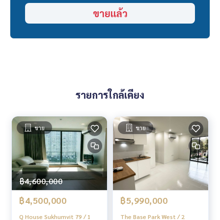
📞
062-879-5289
ขายแล้ว
LINE: @homethailand
หรือคลิก
https://lin.ee/2g9eaj7
✔️ ที่ปรึกษามืออาชีพ ประสบการณ์มากกว่า 6 ปี
✔️ ข้อมูลเชิงลึกโดยผู้เชี่ยวชาญในพื้นที่
✔️ รับฝากขาย รับซื้อ ขายฝาก จำนอง
📲 Follow us:
รายการใกล้เคียง
www.homerealestateservices.co.th
“HOME - Real Estate Services”
Facebook | IG | TikTok | YouTube
ขาย
ขาย
#HOMEREALESTATESERVICES
#นายหน้าที่จริงใจ #รับฝากขายอสังหา
฿4,600,000
฿4,500,000
฿5,990,000
Q House Sukhumvit 79 / 1
The Base Park West / 2