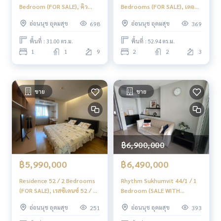
Bedroom (FOR SALE), คิว
Bedrooms (FOR SALE), เดอะ
เฮ้าส์ สุขุมวิท 79 / 1 ห้องนอน
เบส พาร์ค เวสต์ / 2 ห้องนอน
อ่อนนุช อุดมสุข
อ่อนนุช อุดมสุข
698
369
(ขาย) HL1315
(ขาย) TANG068
พื้นที่ : 31.00 ตร.ม.
พื้นที่ : 52.94 ตร.ม.
1
1
9
2
2
3
ขาย
ขาย
฿6,900,000
฿5,990,000
฿6,490,000
Residence 52 / 2 Bedrooms
Rhythm Sukhumvit 44/1 / 1
(FOR SALE), เรสซิเดนซ์ 52 / 2
Bedroom (SALE WITH
ห้องนอน (ขาย) NONT037
TENANT), ริทึ่ม สุขุมวิท 44/1 /
อ่อนนุช อุดมสุข
อ่อนนุช อุดมสุข
251
393
1 ห้องนอน (ขายพร้อมผู้เช่า)
TANG327