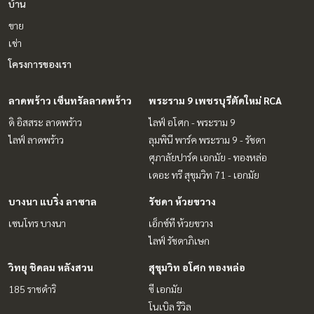
บ้าน
ขาย
เช่า
โครงการของเรา
ลาดพร้าว เซ็นทรัลลาดพร้าว
พระราม 9 เพชรบุรีตัดใหม่ RCA
ดิ อิสสระ ลาดพร้าว
ไลฟ์ อโศก - พระราม 9
ไลฟ์ ลาดพร้าว
ลุมพินี พาร์ค พระราม 9 - รัชดา
ศุภาลัยปาร์ค เอกมัย - ทองหล่อ
เดอะ ทรี สุขุมวิท 71 - เอกมัย
บางนา แบริ่ง ลาซาล
รัชดา ห้วยขวาง
เซนโทร บางนา
เอ็กซ์ที ห้วยขวาง
ไลฟ์ รัชดาภิเษก
วิทยุ ชิดลม หลังสวน
สุขุมวิท อโศก ทองหล่อ
185 ราชดำริ
ซี เอกมัย
โนเบิล รีวิล