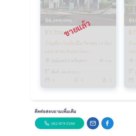
฿8,290,000
฿1
฿7,700,000
฿7
บ้านเดี่ยว โนเบิล จีโอ วัชรพล / 3 ห้อง
บ้าน
นอน (ขาย), Noble Geo
นอน
Watcharapol / Detached House 3
Wat
นวมินทร์ รามอินทรา
539
Bedrooms (FOR SALE) TAN427
Bed
พื้นที่ : 68.60 ตร.ว.
3
4
2
ติดต่อสอบถามเพิ่มเติม
062-879-5289