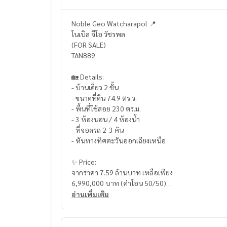
Noble Geo Watcharapol 📍
โนเบิล จีโอ วัชรพล
(FOR SALE)
TAN889
🏡 Details:
- บ้านเดี่ยว 2 ชั้น
- ขนาดที่ดิน 74.9 ตร.ว.
- พื้นที่ใช้สอย 230 ตร.ม.
- 3 ห้องนอน / 4 ห้องน้ำ
- ที่จอดรถ 2-3 คัน
- หันทางทิศตะวันออกเฉียงเหนือ
✨ Price:
จากราคา 7.59 ล้านบาท เหลือเพียง
6,990,000 บาท (ค่าโอน 50/50)
อ่านเพิ่มเติม
บริการสินเชื่อฟรี! เลือกได้ทุกธนาคาร
ดอกเบี้ยพิเศษ วงเงินสูงสุด 90-100%