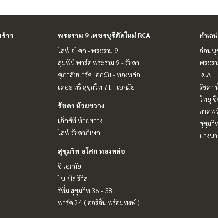
ร้าว
พระราม 9 เพชรบุรีตัดใหม่ RCA
ทำเลน
ไลฟ์ อโศก - พระราม 9
อ่อนนุ
ลุมพินี พาร์ค พระราม 9 - รัชดา
พระราม
ศุภาลัยปาร์ค เอกมัย - ทองหล่อ
RCA
เดอะ ทรี สุขุมวิท 71 - เอกมัย
รัชดา 
วิทยุ 
รัชดา ห้วยขวาง
ลาดพร้
เอ็กซ์ที ห้วยขวาง
สุขุมว
ไลฟ์ รัชดาภิเษก
บางนา 
สุขุมวิท อโศก ทองหล่อ
ซี เอกมัย
โนเบิล รีวิล
ริทึ่ม สุขุมวิท 36 - 38
พาร์ค 24 ( ออริจิ้น พร้อมพงษ์ )