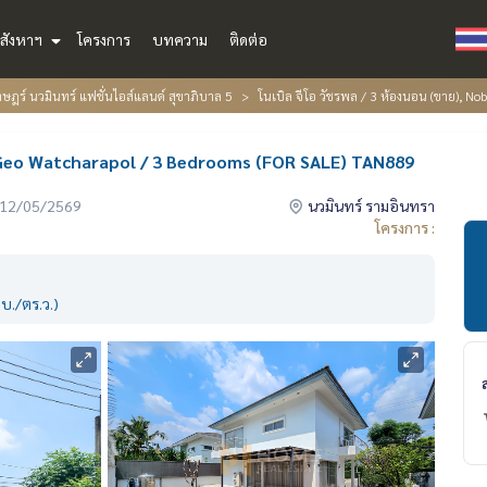
สังหาฯ
โครงการ
บทความ
ติดต่อ
ฎร์ นวมินทร์ แฟชั่นไอส์แลนด์ สุขาภิบาล 5
โนเบิล จีโอ วัชรพล / 3 ห้องนอน (ขาย), N
le Geo Watcharapol / 3 Bedrooms (FOR SALE) TAN889
่อ 12/05/2569
นวมินทร์ รามอินทรา
โครงการ :
บ./ตร.ว.)