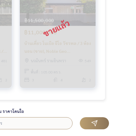
฿11,500,000
฿11,000,000
บ้านเดี่ยว โนเบิล จีโอ วัชรพล / 3 ห้อง
 / 3
นอน (ขาย), Noble Geo
Watcharapol / Detached House 3
นวมินทร์ รามอินทรา
481
549
Bedrooms (FOR SALE) TAN542
พื้นที่ : 105.00 ตร.ว.
2
3
4
2
น ราคาโดนใจ