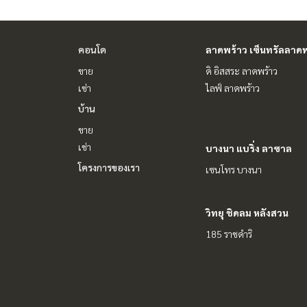
คอนโด
ลาดพร้าว เซ็นทรัลลาดพ
ขาย
ดิ อิสสระ ลาดพร้าว
เช่า
ไลฟ์ ลาดพร้าว
บ้าน
ขาย
เช่า
บางนา แบริ่ง ลาซาล
โครงการของเรา
เซนโทร บางนา
วิทยุ ชิดลม หลังสวน
185 ราชดำริ