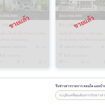
2,000,000
฿12,000,000
,700,000
฿11,590,000
เดี่ยว โนเบิล จีโอ วัชรพล / 3 ห้อง
โนเบิล จีโอ วัชรพล / 3 ห้องนอน
 (ขาย), Noble Geo
(ขาย), Noble Geo Watcharapol
charapol / Detached House 3
Bedrooms (SALE) TAN751
นวมินทร์ รามอินทรา
นวมินทร์ รามอินทรา
1.1k
room (FOR SALE) TAN236
พื้นที่ : 100.00 ตร.ว.
พื้นที่ : 110.00 ตร.ว.
3
4
2
3
4
รับข่าวสารรายการ คอนโด และบ้า