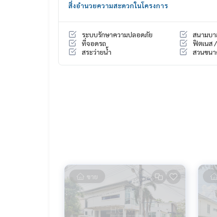
สิ่งอำนวยความสะดวกในโครงการ
______________________
HOME - REAL ESTATE SERVICES
ระบบรักษาความปลอดภัย
สนามบา
📞
062-879-5289
ที่จอดรถ
ฟิตเนส /
LINE: @homethailand
สระว่ายน้ำ
สวนขนา
หรือคลิก
https://lin.ee/2g9eaj7
✔️ ที่ปรึกษามืออาชีพ ประสบการณ์มากกว่า 6 ปี
✔️ ข้อมูลเชิงลึกโดยผู้เชี่ยวชาญในพื้นที่
✔️ รับฝากขาย รับซื้อ ขายฝาก จำนอง
📲 Follow us:
www.homerealestateservices.co.th
“HOME - Real Estate Services”
Facebook | IG | TikTok | YouTube
#HOMEREALESTATESERVICES
ขาย
#นายหน้าที่จริงใจ #รับฝากขายอสังหา