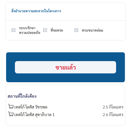
ดอกเบี้ยพิเศษ วงเงินสูงสุด 90-100%
สิ่งอำนวยความสะดวกในโครงการ
______________________
HOME - REAL ESTATE SERVICES
ระบบรักษา
ที่จอดรถ
สวนขนาดย่อม
📞
062-879-5289
ความปลอดภัย
LINE: @homethailand
หรือคลิก
https://lin.ee/2g9eaj7
✔️ ที่ปรึกษามืออาชีพ ประสบการณ์มากกว่า 6 ปี
✔️ ข้อมูลเชิงลึกโดยผู้เชี่ยวชาญในพื้นที่
ขายแล้ว
✔️ รับฝากขาย รับซื้อ ขายฝาก จำนอง
📲 Follow us:
www.homerealestateservices.co.th
“HOME - Real Estate Services”
สถานที่ใกล้เคียง
Facebook | IG | TikTok | YouTube
เทสโก้ โลตัส วัชรพล
2.5 กิโลเมตร
#HOMEREALESTATESERVICES
เทสโก้ โลตัส สุขาภิบาล 1
2.6 กิโลเมตร
#นายหน้าที่จริงใจ #รับฝากขายอสังหา