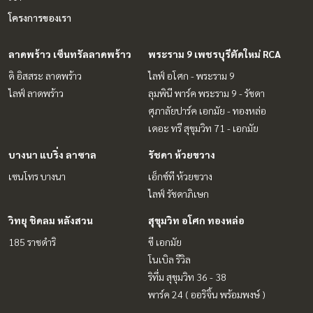
โครงการของเรา
ลาดพร้าว เซ็นทรัลลาดพร้าว
พระราม 9 เพชรบุรีตัดใหม่ RCA
ดิ อิสสระ ลาดพร้าว
ไลฟ์ อโศก - พระราม 9
ไลฟ์ ลาดพร้าว
ลุมพินี พาร์ค พระราม 9 - รัชดา
ศุภาลัยปาร์ค เอกมัย - ทองหล่อ
เดอะ ทรี สุขุมวิท 71 - เอกมัย
บางนา แบริ่ง ลาซาล
รัชดา ห้วยขวาง
เซนโทร บางนา
เอ็กซ์ที ห้วยขวาง
ไลฟ์ รัชดาภิเษก
วิทยุ ชิดลม หลังสวน
สุขุมวิท อโศก ทองหล่อ
185 ราชดำริ
ซี เอกมัย
โนเบิล รีวิล
ริทึ่ม สุขุมวิท 36 - 38
พาร์ค 24 ( ออริจิ้น พร้อมพงษ์ )