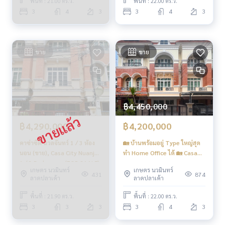
พื้นที่ : 21.00 ตร.ว.
พื้นที่ : 22.00 ตร.ว.
3
4
3
3
4
3
ขาย
ขาย
฿4,450,000
฿4,290,000
฿4,200,000
คาซ่าซิตี้ นวลจันทร์ 1 / 3 ห้อง
🏡 บ้านพร้อมอยู่ Type ใหญ่สุด
นอน (ขาย), Casa City Nuanjan
ทำ Home Office ได้ 🏡 Casa
1 / 3 Bedrooms (FOR SAALE)
City Nuanchan 1 / 3
เกษตร นวมินทร์
เกษตร นวมินทร์
PIK164
Bedroom (FOR SALE), คาซ่า
431
874
ลาดปลาเค้า
ลาดปลาเค้า
ซิตี้ นวลจันทร์ 1 / 3 ห้องนอน
(ขาย) TPM087
พื้นที่ : 21.90 ตร.ว.
พื้นที่ : 22.00 ตร.ว.
3
3
3
3
4
3