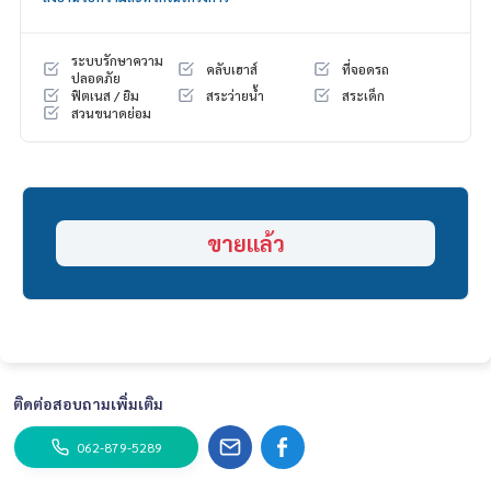
HOME - REAL ESTATE SERVICES
📞
062-879-5289
LINE: @homethailand
ระบบรักษาความ
คลับเฮาส์
ที่จอดรถ
หรือคลิก
https://lin.ee/2g9eaj7
ปลอดภัย
ฟิตเนส / ยิม
สระว่ายน้ำ
สระเด็ก
สวนขนาดย่อม
✔️ ที่ปรึกษามืออาชีพ ประสบการณ์มากกว่า 6 ปี
✔️ ข้อมูลเชิงลึกโดยผู้เชี่ยวชาญในพื้นที่
✔️ รับฝากขาย รับซื้อ ขายฝาก จำนอง
📲 Follow us:
www.homerealestateservices.co.th
ขายแล้ว
“HOME - Real Estate Services”
Facebook | IG | TikTok | YouTube
#HOMEREALESTATESERVICES
#นายหน้าที่จริงใจ #รับฝากขายอสังหา
ติดต่อสอบถามเพิ่มเติม
062-879-5289