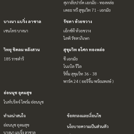
ศุภาลัยปาร์ค เอกมัย - ทองหล่อ
เดอะ ทรี สุขุมวิท 71 - เอกมัย
บางนา แบริ่ง ลาซาล
รัชดา ห้วยขวาง
เซนโทร บางนา
เอ็กซ์ที ห้วยขวาง
ไลฟ์ รัชดาภิเษก
วิทยุ ชิดลม หลังสวน
สุขุมวิท อโศก ทองหล่อ
185 ราชดำริ
ซี เอกมัย
โนเบิล รีวิล
ริทึ่ม สุขุมวิท 36 - 38
พาร์ค 24 ( ออริจิ้น พร้อมพงษ์ )
อ่อนนุช อุดมสุข
ไนท์บริดจ์ ไพร์ม อ่อนนุช
ทำเลน่าสนใจ
ข้อตกลงและเงื่อนไข
อ่อนนุช อุดมสุข
นโยบายความเป็นส่วนตัว
บางนา แบริ่ง ลาซาล