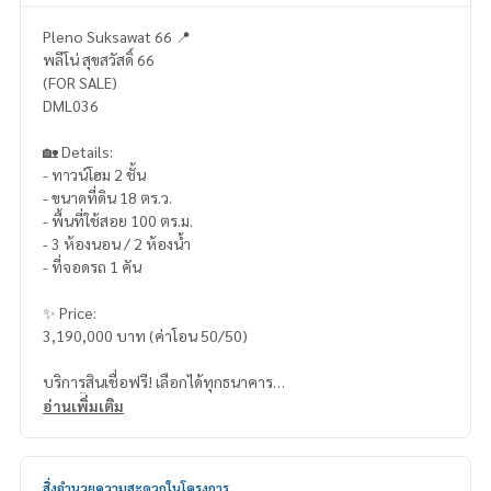
Pleno Suksawat 66 📍
พลีโน่ สุขสวัสดิ์ 66
(FOR SALE)
DML036
🏡 Details:
- ทาวน์โฮม 2 ชั้น
- ขนาดที่ดิน 18 ตร.ว.
- พื้นที่ใช้สอย 100 ตร.ม.
- 3 ห้องนอน / 2 ห้องน้ำ
- ที่จอดรถ 1 คัน
✨ Price:
3,190,000 บาท (ค่าโอน 50/50)
บริการสินเชื่อฟรี! เลือกได้ทุกธนาคาร
ดอกเบี้ยพิเศษ วงเงินสูงสุด 90-100%
อ่านเพิ่มเติม
______________________
สิ่งอำนวยความสะดวกในโครงการ