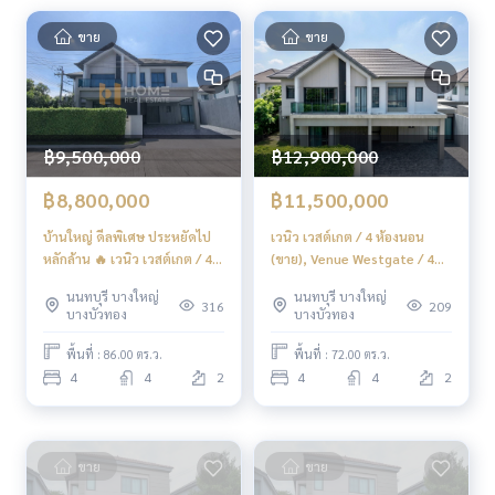
ขาย
ขาย
฿9,500,000
฿12,900,000
฿8,800,000
฿11,500,000
บ้านใหญ่ ดีลพิเศษ ประหยัดไป
เวนิว เวสต์เกต / 4 ห้องนอน
หลักล้าน 🔥 เวนิว เวสต์เกต / 4
(ขาย), Venue Westgate / 4
ห้องนอน (ขาย), VENUE
Bedrooms (FOR SALE)
นนทบุรี บางใหญ่
นนทบุรี บางใหญ่
Westgate / 4 Bedrooms
BNS076
316
209
บางบัวทอง
บางบัวทอง
(FOR SALE) AOM077
พื้นที่ : 86.00 ตร.ว.
พื้นที่ : 72.00 ตร.ว.
4
4
2
4
4
2
ขาย
ขาย