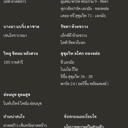
ไลฟ์ ลาดพร้าว
ลุมพินี พาร์ค พระราม 9 - รัชดา
ศุภาลัยปาร์ค เอกมัย - ทองหล่อ
เดอะ ทรี สุขุมวิท 71 - เอกมัย
บางนา แบริ่ง ลาซาล
รัชดา ห้วยขวาง
เซนโทร บางนา
เอ็กซ์ที ห้วยขวาง
ไลฟ์ รัชดาภิเษก
วิทยุ ชิดลม หลังสวน
สุขุมวิท อโศก ทองหล่อ
185 ราชดำริ
ซี เอกมัย
โนเบิล รีวิล
ริทึ่ม สุขุมวิท 36 - 38
พาร์ค 24 ( ออริจิ้น พร้อมพงษ์ )
อ่อนนุช อุดมสุข
ไนท์บริดจ์ ไพร์ม อ่อนนุช
ทำเลน่าสนใจ
ข้อตกลงและเงื่อนไข
ลาดพร้าว เซ็นทรัลลาดพร้าว
นโยบายความเป็นส่วนตัว