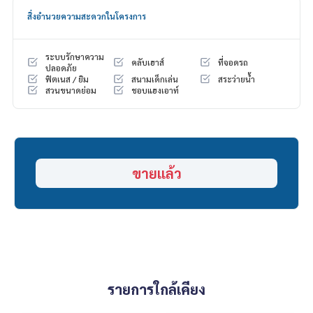
สิ่งอำนวยความสะดวกในโครงการ
HOME - REAL ESTATE SERVICES
📞
062-879-5289
LINE: @homethailand
ระบบรักษาความ
คลับเฮาส์
ที่จอดรถ
หรือคลิก
https://lin.ee/2g9eaj7
ปลอดภัย
ฟิตเนส / ยิม
สนามเด็กเล่น
สระว่ายน้ำ
สวนขนาดย่อม
ชอบแฮงเอาท์
✔️ ที่ปรึกษามืออาชีพ ประสบการณ์มากกว่า 6 ปี
✔️ ข้อมูลเชิงลึกโดยผู้เชี่ยวชาญในพื้นที่
✔️ รับฝากขาย รับซื้อ ขายฝาก จำนอง
📲 Follow us:
www.homerealestateservices.co.th
ขายแล้ว
“HOME - Real Estate Services”
Facebook | IG | TikTok | YouTube
#HOMEREALESTATESERVICES
#นายหน้าที่จริงใจ #รับฝากขายอสังหา
#บ้านบางใหญ่ #บ้านนนทบุรี
#บ้านเวสต์เกต #บ้านใกล้รถไฟฟ้า
รายการใกล้เคียง