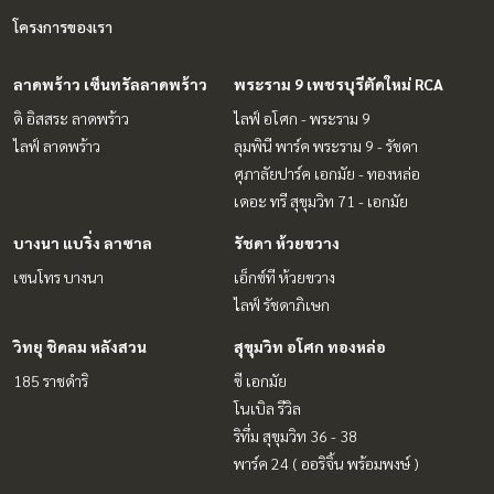
โครงการของเรา
ลาดพร้าว เซ็นทรัลลาดพร้าว
พระราม 9 เพชรบุรีตัดใหม่ RCA
ดิ อิสสระ ลาดพร้าว
ไลฟ์ อโศก - พระราม 9
ไลฟ์ ลาดพร้าว
ลุมพินี พาร์ค พระราม 9 - รัชดา
ศุภาลัยปาร์ค เอกมัย - ทองหล่อ
เดอะ ทรี สุขุมวิท 71 - เอกมัย
บางนา แบริ่ง ลาซาล
รัชดา ห้วยขวาง
เซนโทร บางนา
เอ็กซ์ที ห้วยขวาง
ไลฟ์ รัชดาภิเษก
วิทยุ ชิดลม หลังสวน
สุขุมวิท อโศก ทองหล่อ
185 ราชดำริ
ซี เอกมัย
โนเบิล รีวิล
ริทึ่ม สุขุมวิท 36 - 38
พาร์ค 24 ( ออริจิ้น พร้อมพงษ์ )