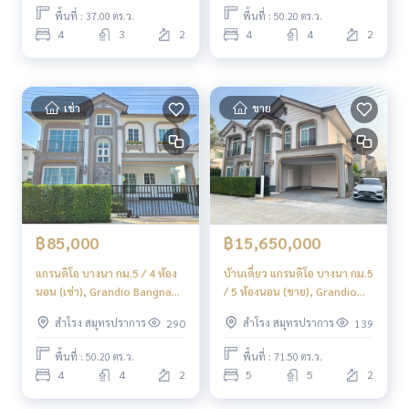
พื้นที่ : 37.00 ตร.ว.
พื้นที่ : 50.20 ตร.ว.
4
3
2
4
4
2
เช่า
ขาย
฿85,000
฿15,650,000
แกรนดิโอ บางนา กม.5 / 4 ห้อง
บ้านเดี่ยว แกรนดิโอ บางนา กม.5
นอน (เช่า), Grandio Bangna
/ 5 ห้องนอน (ขาย), Grandio
KM.5 / 4 Bedrooms (FOR
Bangna KM.5 / 5 Bedrooms
สำโรง สมุทรปราการ
สำโรง สมุทรปราการ
290
139
RENT) YOK057
(FOR SALE) POON238
พื้นที่ : 50.20 ตร.ว.
พื้นที่ : 71.50 ตร.ว.
4
4
2
5
5
2