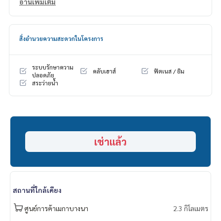
ดอกเบี้ยพิเศษ วงเงินสูงสุด 90-100%
อ่านเพิ่มเติม
______________________
สิ่งอำนวยความสะดวกในโครงการ
HOME - REAL ESTATE SERVICES
📞
062-879-5289
LINE: @homethailand
ระบบรักษาความ
คลับเฮาส์
ฟิตเนส / ยิม
หรือคลิก
https://lin.ee/2g9eaj7
ปลอดภัย
สระว่ายน้ำ
✔️ ที่ปรึกษามืออาชีพ ประสบการณ์มากกว่า 6 ปี
✔️ ข้อมูลเชิงลึกโดยผู้เชี่ยวชาญในพื้นที่
✔️ รับฝากขาย รับซื้อ ขายฝาก จำนอง
📲 Follow us:
เช่าแล้ว
www.homerealestateservices.co.th
“HOME - Real Estate Services”
Facebook | IG | TikTok | YouTube
#HOMEREALESTATESERVICES
สถานที่ใกล้เคียง
#นายหน้าที่จริงใจ #รับฝากขายอสังหา
#บ้านบางนา #บ้านเช่าบางนา
ศูนย์การค้าเมกาบางนา
2.3 กิโลเมตร
#บ้านหรูบางนา #บ้านใกล้สุวรรณภูมิ