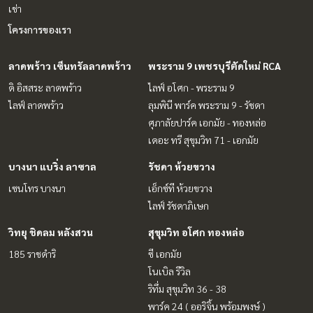
เช่า
โครงการของเรา
ลาดพร้าว เซ็นทรัลลาดพร้าว
พระราม 9 เพชรบุรีตัดใหม่ RCA
ดิ อิสสระ ลาดพร้าว
ไลฟ์ อโศก - พระราม 9
ไลฟ์ ลาดพร้าว
ลุมพินี พาร์ค พระราม 9 - รัชดา
ศุภาลัยปาร์ค เอกมัย - ทองหล่อ
เดอะ ทรี สุขุมวิท 71 - เอกมัย
บางนา แบริ่ง ลาซาล
รัชดา ห้วยขวาง
เซนโทร บางนา
เอ็กซ์ที ห้วยขวาง
ไลฟ์ รัชดาภิเษก
วิทยุ ชิดลม หลังสวน
สุขุมวิท อโศก ทองหล่อ
185 ราชดำริ
ซี เอกมัย
โนเบิล รีวิล
ริทึ่ม สุขุมวิท 36 - 38
พาร์ค 24 ( ออริจิ้น พร้อมพงษ์ )