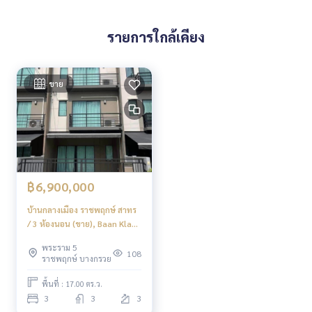
#HOMEREALESTATESERVICES
รายการใกล้เคียง
#นายหน้าที่จริงใจ #รับฝากขายอสังหา
ขาย
฿6,900,000
บ้านกลางเมือง ราชพฤกษ์ สาทร
/ 3 ห้องนอน (ขาย), Baan Klang
Muang Ratchaphruek
พระราม 5
Sathorn / 3 Bedrooms (FOR
108
ราชพฤกษ์ บางกรวย
SALE) AOM149
พื้นที่ : 17.00 ตร.ว.
3
3
3