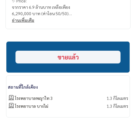
✨ Price:
จากราคา 6.9 ล้านบาท เหลือเพียง
6,290,000 บาท (ค่าโอน 50/50)
อ่านเพิ่มเติม
บริการสินเชื่อฟรี! เลือกได้ทุกธนาคาร
ดอกเบี้ยพิเศษ วงเงินสูงสุด 90-100%
______________________
ขายแล้ว
HOME - REAL ESTATE SERVICES
📞
062-879-5289
LINE: @homethailand
หรือคลิก
https://lin.ee/2g9eaj7
สถานที่ใกล้เคียง
✔️ ที่ปรึกษามืออาชีพ ประสบการณ์มากกว่า 6 ปี
✔️ ข้อมูลเชิงลึกโดยผู้เชี่ยวชาญในพื้นที่
โรงพยาบาลพญาไท 3
1.3 กิโลเมตร
✔️ รับฝากขาย รับซื้อ ขายฝาก จำนอง
โรงพยาบาล บางไผ่
1.3 กิโลเมตร
📲 Follow us:
www.homerealestateservices.co.th
“HOME - Real Estate Services”
Facebook | IG | TikTok | YouTube