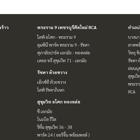
ร้าว
พระราม 9 เพชรบุรีตัดใหม่ RCA
ทำเลน
ไลฟ์ อโศก - พระราม 9
บางนา 
ลุมพินี พาร์ค พระราม 9 - รัชดา
ลาดพร้
ศุภาลัยปาร์ค เอกมัย - ทองหล่อ
วิทยุ 
เดอะ ทรี สุขุมวิท 71 - เอกมัย
รัชดา 
อ่อนนุ
รัชดา ห้วยขวาง
สุขุมว
เอ็กซ์ที ห้วยขวาง
พระราม
ไลฟ์ รัชดาภิเษก
RCA
สุขุมวิท อโศก ทองหล่อ
ซี เอกมัย
โนเบิล รีวิล
ริทึ่ม สุขุมวิท 36 - 38
พาร์ค 24 ( ออริจิ้น พร้อมพงษ์ )