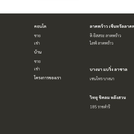
คอนโด
ลาดพร้าว เซ็นทรัลลาดพ
ขาย
ดิ อิสสระ ลาดพร้าว
เช่า
ไลฟ์ ลาดพร้าว
บ้าน
ขาย
เช่า
บางนา แบริ่ง ลาซาล
โครงการของเรา
เซนโทร บางนา
วิทยุ ชิดลม หลังสวน
185 ราชดำริ