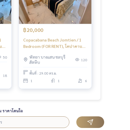
฿20,000
1
Copacabana Beach Jomtien / 1
บา
Bedroom (FOR RENT), โคปาคาบา
้
น่า บีช จอมเทียน / 1 ห้องนอน (เช่า)
พัทยา บางแสน ชลบุรี
50
KP017
120
สัตหีบ
พื้นที่ : 29.00 ตร.ม.
18
1
1
6
น ราคาโดนใจ