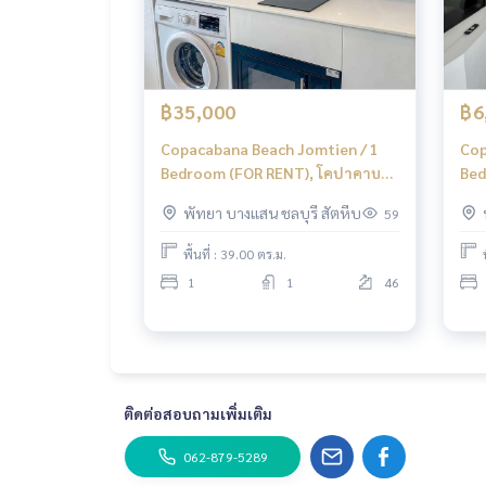
฿35,000
฿6
Copacabana Beach Jomtien / 1
Cop
Bedroom (FOR RENT), โคปาคาบา
Bed
น่า บีช จอมเทียน / 1 ห้องนอน (ให้
น่า
พัทยา บางแสน ชลบุรี สัตหีบ
59
เช่า) AM223
AM
พื้นที่ : 39.00 ตร.ม.
1
1
46
ติดต่อสอบถามเพิ่มเติม
062-879-5289