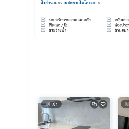
สิ่งอำนวยความสะดวกในโครงการ
#นายหน้าที่จริงใจ #รับฝากขายอสังหา
ระบบรักษาความปลอดภัย
คลับเฮาส
ฟิตเนส / ยิม
ห้องประ
สระว่ายน้ำ
สวนขนา
เช่า