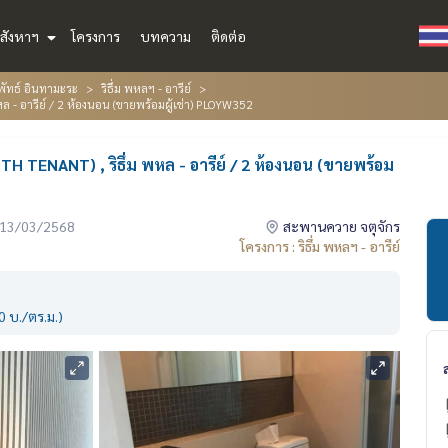
สังหาฯ
โครงการ
บทความ
ติดต่อ
พัทธ์ อินทามะระ
ริธึ่ม พหลฯ - อารีย์
ล - อารีย์ / 2 ห้องนอน (ขายพร้อมผู้เช่า) PLOYW352
 TENANT) , ริธึ่ม พหล - อารีย์ / 2 ห้องนอน (ขายพร้อม
่อ 13/03/2568
สะพานควาย จตุจักร
โครงการ : ริธึ่ม พหลฯ - อารีย์
 บ./ตร.ม.)