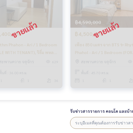
฿4,590,000
,400,000
฿4,500,000
thm Phahon - Ari / 1 Bedroom
เพียง 850 เมตร จาก BTS ✨ Rh
LE WITH TENANT), ริธึ่ม พหลฯ
Phahol - Ari / 1 Bedroom (FOR
รีย์ / 1 ห้องนอน (ขายพร้อมผู้
SALE) , ริธึ่ม พหล - อารีย์ / 1 ห้อ
สะพานควาย จตุจักร
สะพานควาย จตุจักร
629
า) PLOYW096
นอน (ขาย) PLOYW347
พื้นที่ : 36.00 ตร.ม.
พื้นที่ : 45.70 ตร.ม.
1
1
36
1
1
รับข่าวสารรายการ คอนโด และบ้า