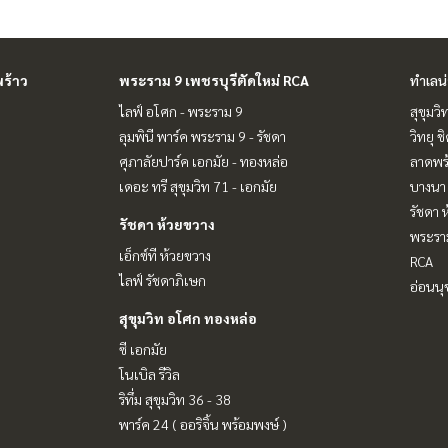
ร้าว
พระราม 9 เพชรบุรีตัดใหม่ RCA
ทำเลน
ไลฟ์ อโศก - พระราม 9
สุขุมว
ลุมพินี พาร์ค พระราม 9 - รัชดา
วิทยุ 
ศุภาลัยปาร์ค เอกมัย - ทองหล่อ
ลาดพร้
เดอะ ทรี สุขุมวิท 71 - เอกมัย
บางนา 
รัชดา 
รัชดา ห้วยขวาง
พระราม
เอ็กซ์ที ห้วยขวาง
RCA
ไลฟ์ รัชดาภิเษก
อ่อนนุ
สุขุมวิท อโศก ทองหล่อ
ซี เอกมัย
โนเบิล รีวิล
ริทึ่ม สุขุมวิท 36 - 38
พาร์ค 24 ( ออริจิ้น พร้อมพงษ์ )