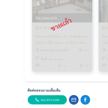
✨ เรารู้ใจคุณมากกว่าที่คุณเคยรู้
ให้คำแนะนำเชิงลึกโดยผู้เชี่ยวชาญในพื้นที่
฿4,944,000
✨ เราดูแลรับ ‘ฝากขาย’ ไม่มีค่าใช้จ่าย
ดูแลโดยผู้เชี่ยวชาญประจำพื้นที่
฿4,700,000
฿4
ช่วยวางแผน ให้ข้อมูล รักษาผลประโยชน์
Rhythm Phahon - Ari / 1 Bedroom
Rhy
ดูแลตั้งแต่ต้นจนจบกระบวนการขาย
(SALE), ริธึ่ม พหลฯ - อารีย์ / 1 ห้อง
(SA
✨ รับซื้อ รับจำนอง
นอน (ขาย) PLOYW401
- อา
สะพานควาย จตุจักร
613
หากต้องการเงินด่วน บริษัทพร้อมรับซื้อทันที!
เช่
พื้นที่ : 45.34 ตร.ม.
___________________________
1
1
49
Follow Us On :
Website :
https://homerealestate.co.th
Facebook : HOME - Real Estate Services
IG : homerealestateservices
ติดต่อสอบถามเพิ่มเติม
Tiktok : homerealestateservices
Youtube : HOME Real Estate Services
062-879-5289
#HOMEREALESTATESERVICES