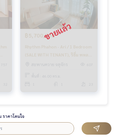
฿5,700,000
ythm
Rhythm Phahon - Ari / 1 Bedroom
(SALE WITH TENANT), ริธึ่ม พหลฯ
ง
- อารีย์ / 1 ห้องนอน (ขายพร้อมผู้
สะพานควาย จตุจักร
757
607
เช่า) PLOYW165
พื้นที่ : 46.00 ตร.ม.
32
1
1
23
น ราคาโดนใจ