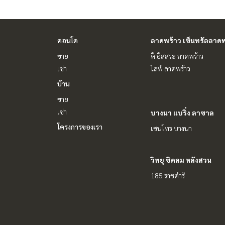
#รับฝากขาย #รับฝากขายบ้าน
#รับฝากขายคอนโด #รับฝากขายที่ดิน
#นายหน้าอสังหา #นายหน้ามืออาชีพ
คอนโด
ลาดพร้าว เซ็นทรัลลาดพ
ขาย
ดิ อิสสระ ลาดพร้าว
เช่า
ไลฟ์ ลาดพร้าว
บ้าน
ขาย
เช่า
บางนา แบริ่ง ลาซาล
โครงการของเรา
เซนโทร บางนา
วิทยุ ชิดลม หลังสวน
185 ราชดำริ