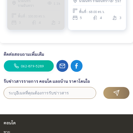
นวมินทร์
นวมินทร์ รามอินทรา
597
House 3 Bedroom (FOR
Bedrooms (FOR SALE)
1.1k
รามอินทรา
SALE) TAN236
TAN769
พื้นที่ : 68.00 ตร.ว.
พื้นที่ : 100.00 ตร.ว.
5
4
3
3
4
2
ติดต่อสอบถามเพิ่มเติม
062-879-5289
รับข่าวสารรายการ คอนโด และบ้าน ราคาโดนใจ
คอนโด
ขาย