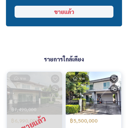
“เพราะเราเชื่อว่าคุณภาพชีวิตที่ดี..
ขายแล้ว
เริ่มต้นจากที่อยู่อาศัย❤️“
#ประสบการณ์ที่เหนือความคาดหมายในการย้ายที่อยู่
#HOMEREALESTATESERVICES
_____________________________
Follow Us On :
รายการใกล้เคียง
Website :
https://homerealestate.co.th
Facebook : HOME - Real Estate Services
IG : homerealestate.official
Tiktok : @homethailand
ขาย
ขาย
Youtube สาระอสังหาฯ : HOME MATTERS
Youtube Home Tour : HOME CATALOG
฿7,490,000
฿6,990,000
฿5,500,000