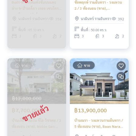
Built-In จัดเต็มทั้งชั้นบนและ
ชัยพฤกษ์ รามอินทรา - วงแหวน
ล่าง ✨ บ้านเดี่ยว เดอะ เซนโทร
2 / 3 ห้องนอน (ขาย),
รามอินทรา / 3 ห้องนอน (ขาย),
Chaiyapruk Ramintra -
นวมินทร์ รามอินทรา
นวมินทร์ รามอินทรา
356
392
The Centro Ramintra /
Wongwan 2 / 3 Bedrooms
Detached House 3
(FOR SALE) PINP022
พื้นที่ : 65.10 ตร.ว.
พื้นที่ : 50.00 ตร.ว.
Bedrooms (FOR SALE)
3
3
2
3
3
2
BEAM053
ขาย
ขาย
฿12,000,000
฿7,700,000
฿13,900,000
บ้านเดี่ยว โนเบิล จีโอ วัชรพล / 3
บ้านณรา - วงแหวนรามอินทรา /
ห้องนอน (ขาย), Noble Geo
5 ห้องนอน (ขาย), Baan Nara
Watcharapol / Detached
Wongwaen - Ramintra / 5