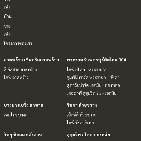
เช่า
บ้าน
ขาย
เช่า
โครงการของเรา
ลาดพร้าว เซ็นทรัลลาดพร้าว
พระราม 9 เพชรบุรีตัดใหม่ RCA
ดิ อิสสระ ลาดพร้าว
ไลฟ์ อโศก - พระราม 9
ไลฟ์ ลาดพร้าว
ลุมพินี พาร์ค พระราม 9 - รัชดา
ศุภาลัยปาร์ค เอกมัย - ทองหล่อ
เดอะ ทรี สุขุมวิท 71 - เอกมัย
บางนา แบริ่ง ลาซาล
รัชดา ห้วยขวาง
เซนโทร บางนา
เอ็กซ์ที ห้วยขวาง
ไลฟ์ รัชดาภิเษก
วิทยุ ชิดลม หลังสวน
สุขุมวิท อโศก ทองหล่อ