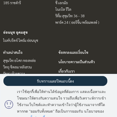
185 ราชดำริ
ซี เอกมัย
โนเบิล รีวิล
ริทึ่ม สุขุมวิท 36 - 38
พาร์ค 24 ( ออริจิ้น พร้อมพงษ์ )
อ่อนนุช อุดมสุข
ไนท์บริดจ์ ไพร์ม อ่อนนุช
ทำเลน่าสนใจ
ข้อตกลงและเงื่อนไข
สุขุมวิท อโศก ทองหล่อ
นโยบายความเป็นส่วนตัว
วิทยุ ชิดลม หลังสวน
เกี่ยวกับเรา
รัชดา ห้วยขวาง
อ่อนนุช อุดมสุข
วิธีการฝากขาย-เช่า
รับทราบและปิดแถบนี้ลง
พระราม 9 เพชรบุรีตัดใหม่ RCA
ติดต่อ
เราใช้คุกกี้เพื่อให้ท่านได้ข้อมูลที่ต้องการ แสดงเนื้อหาและ
ลาดพร้าว เซ็นทรัลลาดพร้าว
โฆษณาให้ตรงกับความสนใจ รวมถึงเพื่อวิเคราะห์การเข้า
มี
2
คนกำลังดูประกาศนี้
บางนา แบริ่ง ลาซาล
ใช้งานเว็บไซต์และทำความเข้าใจว่าผู้ใช้งานมาจากที่ใด
หากกด “ยอมรับทั้งหมด” ถือเป็นการยอมรับ นโยบายของ
Sold Out