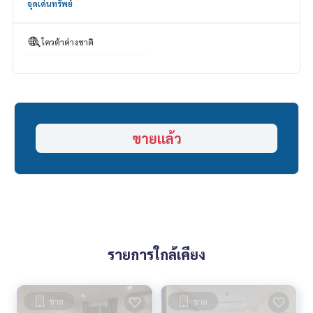
จุดเด่นทรัพย์
HOME - REAL ESTATE SERVICES
Tel :
062-879-5289
LINE : @homethailand (มี@นำ)
โควต้าต่างชาติ
“เพราะเราเชื่อว่าคุณภาพชีวิตที่ดี..
เริ่มต้นจากที่อยู่อาศัย❤️“
_____________________________
ขายแล้ว
รวมดีล อารี
คลิก hashtag 👉 #HOME_Ari
_____________________________
HOME - REAL ESTATE SERVICES
บริษัท ที่ปรึกษาอสังหาฯ มืออาชีพ
ที่จะช่วยให้การซื้อ-ขาย ลงตัว เรียบร้อย ราบรื่น
ด้วยทีมงานและประสบการณ์กว่า 1,000 + เคส
รายการใกล้เคียง
✨ เราดูแลเรื่องสินเชื่อ ให้ ’ผู้ซื้อ’
พร้อมดอกเบี้ยพิเศษ เฉพาะลูกค้า HOME เท่านั้น
ขาย
ขาย