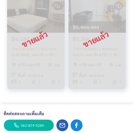
✨ เรารู้ใจคุณมากกว่าที่คุณเคยรู้
ให้คำแนะนำเชิงลึกโดยผู้เชี่ยวชาญในพื้นที่
✨ เราดูแลรับ ‘ฝากขาย’ ไม่มีค่าใช้จ่าย
฿5,960,000
ดูแลโดยผู้เชี่ยวชาญประจำพื้นที่
ช่วยวางแผน ให้ข้อมูล รักษาผลประโยชน์
฿6,180,000
฿5,500,000
ดูแลตั้งแต่ต้นจนจบกระบวนการขาย
The Fah Aree / 1 Bedroom
THE FAH AREE / 1 Bedroom
✨ รับซื้อ รับจำนอง
(FOR SALE), เดอะ ฟ้า อารีย์ / 1
(SALE), เดอะ ฟ้า อารีย์ / 1 ห้อง
หากต้องการเงินด่วน บริษัทพร้อมรับซื้อทันที!
ห้องนอน (ขาย) PLOYW608
นอน (ขาย) PLOYW461
อารีย์ อนุสาวรีย์
อารีย์ อนุสาวรีย์
396
646
_____________________________
พื้นที่ : 50.68 ตร.ม.
พื้นที่ : 46.00 ตร.ม.
1
1
7
1
1
5
Follow Us On :
Website :
https://homerealestate.co.th
Facebook : HOME - Real Estate Services
IG : homerealestateservices
Tiktok : homerealestateservices
ติดต่อสอบถามเพิ่มเติม
Youtube : HOME Real Estate Services
062-879-5289
#HOMEREALESTATESERVICES
#รับฝากขาย #รับฝากขายบ้าน