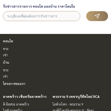
#รับฝากขายคอนโด #รับฝากขายที่ดิน
รับข่าวสารรายการ คอนโด และบ้าน ราคาโดนใจ
#นายหน้าอสังหา #นายหน้ามืออาชีพ
คอนโด
ขาย
เช่า
บ้าน
ขาย
เช่า
โครงการของเรา
ลาดพร้าว เซ็นทรัลลาดพร้าว
พระราม 9 เพชรบุรีตัดใหม่ RCA
ดิ อิสสระ ลาดพร้าว
ไลฟ์ อโศก - พระราม 9
ไลฟ์ ลาดพร้าว
ลุมพินี พาร์ค พระราม 9 - รัชดา