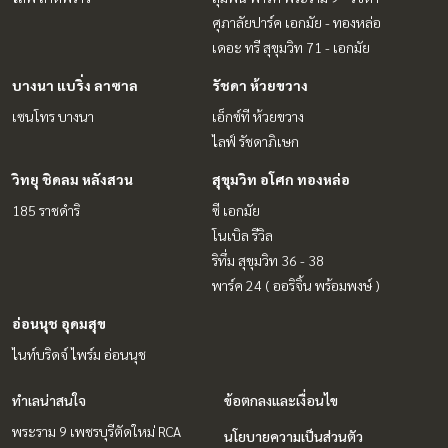
ศุภาลัยปาร์ค เอกมัย - ทองหล่อ
เดอะ ทรี สุขุมวิท 71 - เอกมัย
บางนา แบริ่ง ลาซาล
รัชดา ห้วยขวาง
เซนโทร บางนา
เอ็กซ์ที ห้วยขวาง
ไลฟ์ รัชดาภิเษก
วิทยุ ชิดลม หลังสวน
สุขุมวิท อโศก ทองหล่อ
185 ราชดำริ
ซี เอกมัย
โนเบิล รีวิล
ริทึ่ม สุขุมวิท 36 - 38
พาร์ค 24 ( ออริจิ้น พร้อมพงษ์ )
อ่อนนุช อุดมสุข
ไนท์บริดจ์ ไพร์ม อ่อนนุช
ทำเลน่าสนใจ
ข้อตกลงและเงื่อนไข
พระราม 9 เพชรบุรีตัดใหม่ RCA
นโยบายความเป็นส่วนตัว