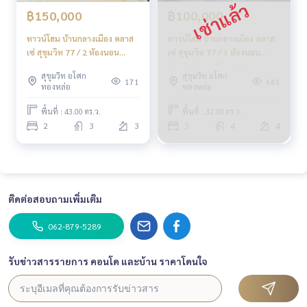
#รับฝากขาย #รับฝากขายบ้าน
฿150,000
฿100,000
#รับฝากขายคอนโด #รับฝากขายที่ดิน
#นายหน้าอสังหา #นายหน้ามืออาชีพ
ทาวน์โฮม บ้านกลางเมือง คลาส
ทาวน์โฮม บ้านกลางเมือง คลาส
เซ่ สุขุมวิท 77 / 2 ห้องนอน
เซ่ สุขุมวิท 77 / 3 ห้องนอน
(เช่า), Townhome Baan Klang
(ขาย), Baan Klang Muang
สุขุมวิท อโศก
สุขุมวิท อโศก
Muang Classe Sukhumvit 77
Classe Sukhumvit 77 /
171
661
ทองหล่อ
ทองหล่อ
/ 2 Bedrooms (FOR RENT)
Townhome 3 Bedrooms
GNG073
(FOR SALE) HL1632
พื้นที่ : 43.00 ตร.ว.
พื้นที่ : 32.00 ตร.ว.
2
3
3
3
4
4
ติดต่อสอบถามเพิ่มเติม
062-879-5289
รับข่าวสารรายการ คอนโด และบ้าน ราคาโดนใจ