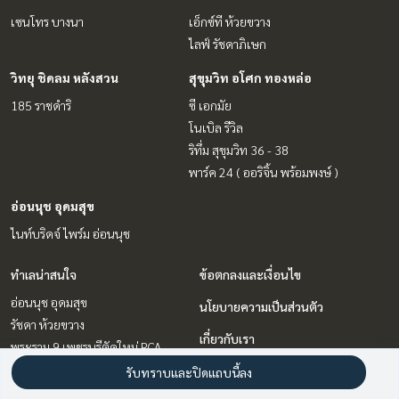
เซนโทร บางนา
เอ็กซ์ที ห้วยขวาง
ไลฟ์ รัชดาภิเษก
วิทยุ ชิดลม หลังสวน
สุขุมวิท อโศก ทองหล่อ
185 ราชดำริ
ซี เอกมัย
โนเบิล รีวิล
ริทึ่ม สุขุมวิท 36 - 38
พาร์ค 24 ( ออริจิ้น พร้อมพงษ์ )
อ่อนนุช อุดมสุข
ไนท์บริดจ์ ไพร์ม อ่อนนุช
ทำเลน่าสนใจ
ข้อตกลงและเงื่อนไข
อ่อนนุช อุดมสุข
นโยบายความเป็นส่วนตัว
รัชดา ห้วยขวาง
เกี่ยวกับเรา
พระราม 9 เพชรบุรีตัดใหม่ RCA
สุขุมวิท อโศก ทองหล่อ
วิธีการฝากขาย-เช่า
รับทราบและปิดแถบนี้ลง
วิทยุ ชิดลม หลังสวน