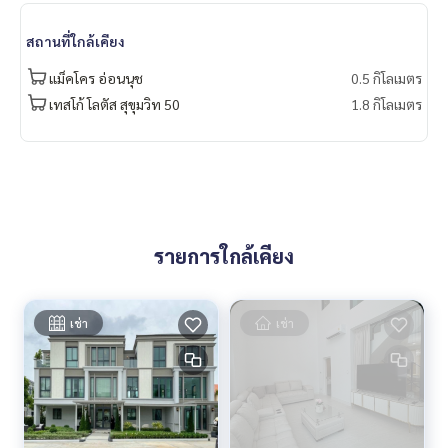
✨ เรารู้ใจคุณมากกว่าที่คุณเคยรู้
ให้คำแนะนำเชิงลึกโดยผู้เชี่ยวชาญในพื้นที่
สถานที่ใกล้เคียง
แม็คโคร อ่อนนุช
0.5 กิโลเมตร
✨ เราดูแลรับ ‘ฝากขาย’ ไม่มีค่าใช้จ่าย
ดูแลโดยผู้เชี่ยวชาญประจำพื้นที่
เทสโก้ โลตัส สุขุมวิท 50
1.8 กิโลเมตร
ช่วยวางแผน ให้ข้อมูล รักษาผลประโยชน์
ดูแลตั้งแต่ต้นจนจบกระบวนการขาย
✨ รับซื้อ รับจำนอง
หากต้องการเงินด่วน บริษัทพร้อมรับซื้อทันที!
_____________________________
รายการใกล้เคียง
Follow Us On :
Website :
https://homerealestate.co.th
เช่า
เช่า
Facebook : HOME - Real Estate Services
IG : homerealestateservices
Tiktok : homerealestateservices
Youtube : HOME Real Estate Services
#HOMEREALESTATESERVICES