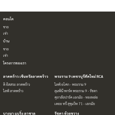
คอนโด
ขาย
เช่า
บ้าน
ขาย
เช่า
โครงการของเรา
ลาดพร้าว เซ็นทรัลลาดพร้าว
พระราม 9 เพชรบุรีตัดใหม่ RCA
ดิ อิสสระ ลาดพร้าว
ไลฟ์ อโศก - พระราม 9
ไลฟ์ ลาดพร้าว
ลุมพินี พาร์ค พระราม 9 - รัชดา
ศุภาลัยปาร์ค เอกมัย - ทองหล่อ
เดอะ ทรี สุขุมวิท 71 - เอกมัย
บางนา แบริ่ง ลาซาล
รัชดา ห้วยขวาง