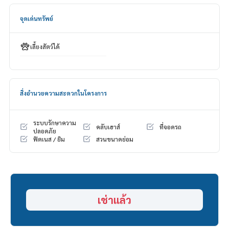
HOME - REAL ESTATE SERVICES
Tel :
062-879-5289
จุดเด่นทรัพย์
LINE : @homethailand (มี@นำ)
//“เพราะเราเชื่อว่าคุณภาพชีวิตที่ดี..
เลี้ยงสัตว์ได้
เริ่มต้นจากที่อยู่อาศัย❤️//“
_____________________________
สิ่งอำนวยความสะดวกในโครงการ
รวมดีล สุขุมวิท
คลิก hashtag 👉 #HOME_SUKHUMVIT
ระบบรักษาความ
คลับเฮาส์
ที่จอดรถ
_____________________________
ปลอดภัย
ฟิตเนส / ยิม
สวนขนาดย่อม
HOME - REAL ESTATE SERVICES
บริษัท ที่ปรึกษาอสังหาฯ มืออาชีพ
ที่จะช่วยให้การซื้อ-ขาย ลงตัว เรียบร้อย ราบรื่น
ด้วยทีมงานและประสบการณ์กว่า 1,000 + เคส
เช่าแล้ว
✨ เราดูแลเรื่องสินเชื่อ ให้ ’ผู้ซื้อ’
พร้อมดอกเบี้ยพิเศษ เฉพาะลูกค้า HOME เท่านั้น