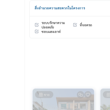
สิ่งอำนวยความสะดวกในโครงการ
HOME - REAL ESTATE SERVICES
Tel :
062-879-5289
LINE : @homethailand (มี@นำ)
ระบบรักษาความ
ที่จอดรถ
ปลอดภัย
“เพราะเราเชื่อว่าคุณภาพชีวิตที่ดี..
ชอบแฮงเอาท์
เริ่มต้นจากที่อยู่อาศัย❤️“
_____________________________
รวมดีล วิภาวดี แจ้งวัฒนะ ดอนเมือง
คลิก hashtag 👉 #HOME_VIPHA
_____________________________
HOME - REAL ESTATE SERVICES
บริษัท ที่ปรึกษาอสังหาฯ มืออาชีพ
ที่จะช่วยให้การซื้อ-ขาย ลงตัว เรียบร้อย ราบรื่น
ขาย
ด้วยทีมงานและประสบการณ์กว่า 1,000 + เคส
✨ เราดูแลเรื่องสินเชื่อ ให้ ’ผู้ซื้อ’