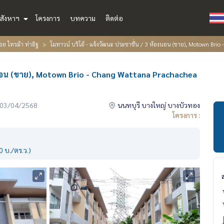
สังหาฯ
โครงการ
บทความ
ติดต่อ
ย ไทรม้า ท่าอิฐ
โมทาวน์ บริโอ้ - แจ้งวัฒนะ ประชาชื่น / 3 ห้องนอน (ขาย), Motown Br
้องนอน (ขาย), Motown Brio - Chang Wattana Prachachea
่อ 03/04/2568
นนทบุรี บางใหญ่ บางบัวทอง
โครงการ :
 บ./ตร.ว.)