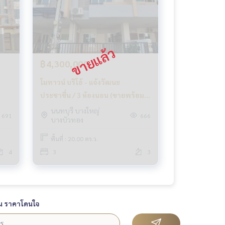
฿4,300,000
โมทาวน์ บริโอ้ - แจ้งวัฒนะ
ประชาชื่น / 3 ห้องนอน (ขายพร้อมผู้
a
เช่า), Motown Brio - Chang
นนทบุรี บางใหญ่
691
666
บางบัวทอง
ALE)
Wattana Prachachean / 3
Bedrooms (SALE WITH TENANT)
พื้นที่ : 20.00 ตร.ว.
GOLF068
4
3
3
น ราคาโดนใจ