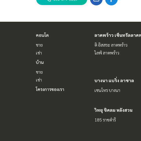
#HOMEREALESTATESERVICES
#รับฝากขาย #รับฝากขายบ้าน
#รับฝากขายคอนโด #รับฝากขายที่ดิน
#นายหน้าอสังหา #นายหน้ามืออาชีพ
คอนโด
ลาดพร้าว เซ็นทรัลลาดพ
ขาย
ดิ อิสสระ ลาดพร้าว
เช่า
ไลฟ์ ลาดพร้าว
บ้าน
ขาย
เช่า
บางนา แบริ่ง ลาซาล
โครงการของเรา
เซนโทร บางนา
วิทยุ ชิดลม หลังสวน
185 ราชดำริ