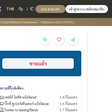
THB
ฝาก ขาย/เช่า
เข้าสู่ระบบ/สมัครสมาชิก
io - Chang Wattana Prachachean / 3 Bedrooms (SALE) FAH011
ขายแล้ว
สถานที่ใกล้เคียง
เทสโก้ โลตัส แจ้งวัฒนะ
1.4 กิโลเมตร
บิ๊กซี ซูเปอร์เซ็นเตอร์ แจ้งวัฒนะ
1.6 กิโลเมตร
โรงพยาบาลมงกุฎวัฒนะ
1.7 กิโลเมตร