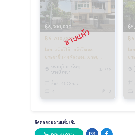
พร้อมดอกเบี้ยพิเศษ เฉพาะลูกค้า HOME เท่านั้น
✨ เรารู้ใจคุณมากกว่าที่คุณเคยรู้
ให้คำแนะนำเชิงลึกโดยผู้เชี่ยวชาญในพื้นที่
฿6,900,000
฿5
✨ เราดูแลรับ ‘ฝากขาย’ ไม่มีค่าใช้จ่าย
฿6,700,000
฿5
ดูแลโดยผู้เชี่ยวชาญประจำพื้นที่
ช่วยวางแผน ให้ข้อมูล รักษาผลประโยชน์
โมทาวน์ บริโอ้ - แจ้งวัฒนะ
โมท
ดูแลตั้งแต่ต้นจนจบกระบวนการขาย
ประชาชื่น / 4 ห้องนอน (ขาย),
ประ
Motown Brio - Chang Wattana
MOT
นนทบุรี บางใหญ่
✨ รับซื้อ รับจำนอง
639
บางบัวทอง
Prachachean / 4 Bedrooms (SALE)
Pra
หากต้องการเงินด่วน บริษัทพร้อมรับซื้อทันที!
GAMET452
GO
พื้นที่ : 43.80 ตร.ว.
_____________________________
4
3
Follow Us On :
Website :
https://homerealestate.co.th
Facebook : HOME - Real Estate Services
IG : homerealestateservices
ติดต่อสอบถามเพิ่มเติม
Tiktok : homerealestateservices
Youtube : HOME Real Estate Services
062-879-5289