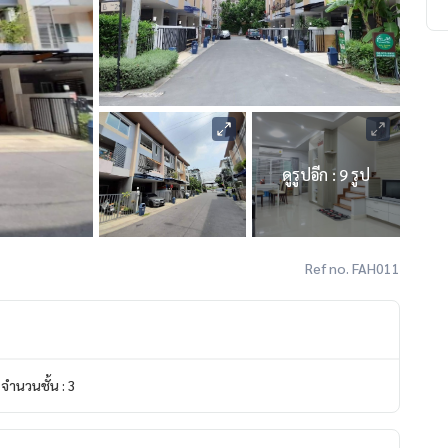
ดูรูปอีก : 9 รูป
Ref no. FAH011
จำนวนชั้น : 3