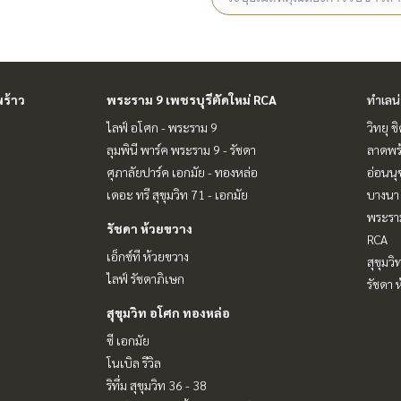
ร้าว
พระราม 9 เพชรบุรีตัดใหม่ RCA
ทำเลน
ไลฟ์ อโศก - พระราม 9
วิทยุ 
ลุมพินี พาร์ค พระราม 9 - รัชดา
ลาดพร้
ศุภาลัยปาร์ค เอกมัย - ทองหล่อ
อ่อนนุ
เดอะ ทรี สุขุมวิท 71 - เอกมัย
บางนา 
พระราม
รัชดา ห้วยขวาง
RCA
เอ็กซ์ที ห้วยขวาง
สุขุมว
ไลฟ์ รัชดาภิเษก
รัชดา 
สุขุมวิท อโศก ทองหล่อ
ซี เอกมัย
โนเบิล รีวิล
ริทึ่ม สุขุมวิท 36 - 38