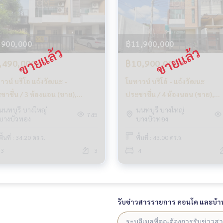
,900,000
฿11,900,000
,490,000
฿10,900,000
าวน์ บริโอ แจ้งวัฒนะ -
โมทาวน์ บริโอ้ - แจ้งวัฒนะ
ชาชื่น / 3 ห้องนอน (ขาย),
ประชาชื่น / 4 ห้องนอน (ขาย),
OWN BRIO Chaengwattana -
Motown Brio - Chang Wattan
นนทบุรี บางใหญ่
นนทบุรี บางใหญ่
745
บางบัวทอง
บางบัวทอง
chachuen / 3 Bedrooms (SALE)
Prachachean / 4 Bedrooms (S
LF170
GAMET455
พื้นที่ : 34.20 ตร.ว.
พื้นที่ : 43.00 ตร.ว.
3
3
4
รับข่าวสารรายการ คอนโด และบ้า