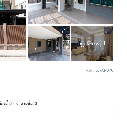
ดูรูปอีก : 6 รูป
Ref no. FAH070
้องน้ำ
จำนวนชั้น : 3