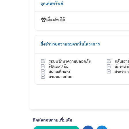
จุดเด่นทรัพย์
HOME - REAL ESTATE SERVICES
Tel :
062-879-5289
เลี้ยงสัตว์ได้
LINE : @homethailand (มี@นำ)
“เพราะเราเชื่อว่าคุณภาพชีวิตที่ดี..
เริ่มต้นจากที่อยู่อาศัย❤️“
สิ่งอำนวยความสะดวกในโครงการ
_____________________________
ระบบรักษาความปลอดภัย
คลับเฮาส
รวมดีล วิภาวดี แจ้งวัฒนะ ดอนเมือง
ฟิตเนส / ยิม
ห้องหนัง
สนามเด็กเล่น
สระว่ายน
คลิก hashtag 👉 #HOME_VIPHA
สวนขนาดย่อม
_____________________________
HOME - REAL ESTATE SERVICES
บริษัท ที่ปรึกษาอสังหาฯ มืออาชีพ
ที่จะช่วยให้การซื้อ-ขาย ลงตัว เรียบร้อย ราบรื่น
ด้วยทีมงานและประสบการณ์กว่า 1,000 + เคส
ติดต่อสอบถามเพิ่มเติม
✨ เราดูแลเรื่องสินเชื่อ ให้ ’ผู้ซื้อ’