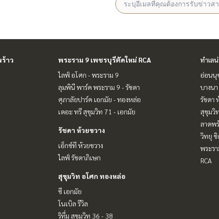
ร้าว
พระราม 9 เพชรบุรีตัดใหม่ RCA
ทำเลน
ไลฟ์ อโศก - พระราม 9
อ่อนนุ
ลุมพินี พาร์ค พระราม 9 - รัชดา
บางนา 
ศุภาลัยปาร์ค เอกมัย - ทองหล่อ
รัชดา 
เดอะ ทรี สุขุมวิท 71 - เอกมัย
สุขุมว
ลาดพร้
รัชดา ห้วยขวาง
วิทยุ 
เอ็กซ์ที ห้วยขวาง
พระราม
ไลฟ์ รัชดาภิเษก
RCA
สุขุมวิท อโศก ทองหล่อ
ซี เอกมัย
โนเบิล รีวิล
ริทึ่ม สุขุมวิท 36 - 38