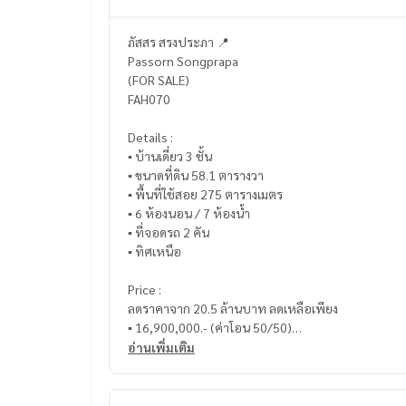
ภัสสร สรงประภา 📍
Passorn Songprapa
(FOR SALE)
FAH070
Details :
▪️ บ้านเดี่ยว 3 ชั้น
▪️ ขนาดที่ดิน 58.1 ตารางวา
▪️ พื้นที่ใช้สอย 275 ตารางเมตร
▪️ 6 ห้องนอน / 7 ห้องน้ำ
▪️ ที่จอดรถ 2 คัน
▪️ ทิศเหนือ
Price :
ลดราคาจาก 20.5 ล้านบาท ลดเหลือเพียง
▪️ 16,900,000.- (ค่าโอน 50/50)
อ่านเพิ่มเติม
_____________________________
📞 Contact :