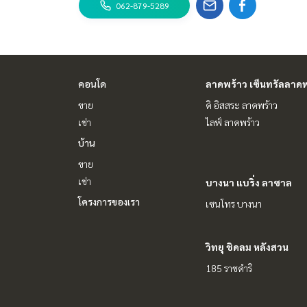
062-879-5289
พร้อมดอกเบี้ยพิเศษ เฉพาะลูกค้า HOME เท่านั้น
✨ เรารู้ใจคุณมากกว่าที่คุณเคยรู้
ให้คำแนะนำเชิงลึกโดยผู้เชี่ยวชาญในพื้นที่
✨ เราดูแลรับ ‘ฝากขาย’ ไม่มีค่าใช้จ่าย
คอนโด
ลาดพร้าว เซ็นทรัลลาดพ
ดูแลโดยผู้เชี่ยวชาญประจำพื้นที่
ขาย
ดิ อิสสระ ลาดพร้าว
ช่วยวางแผน ให้ข้อมูล รักษาผลประโยชน์
เช่า
ไลฟ์ ลาดพร้าว
ดูแลตั้งแต่ต้นจนจบกระบวนการขาย
บ้าน
✨ รับซื้อ รับจำนอง
ขาย
หากต้องการเงินด่วน บริษัทพร้อมรับซื้อทันที!
เช่า
บางนา แบริ่ง ลาซาล
_____________________________
โครงการของเรา
เซนโทร บางนา
Follow Us On :
Website :
https://homerealestate.co.th
วิทยุ ชิดลม หลังสวน
Facebook : HOME - Real Estate Services
IG : homerealestateservices
185 ราชดำริ
Tiktok : homerealestateservices
Youtube : HOME Real Estate Services