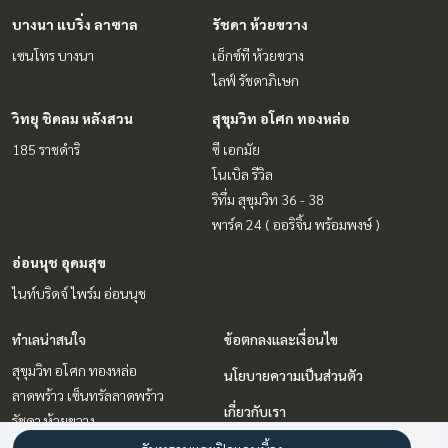
บางนา แบริ่ง ลาซาล
รัชดา ห้วยขวาง
เซนโทร บางนา
เอ็กซ์ที ห้วยขวาง
ไลฟ์ รัชดาภิเษก
วิทยุ ชิดลม หลังสวน
สุขุมวิท อโศก ทองหล่อ
185 ราชดำริ
ซี เอกมัย
โนเบิล รีวิล
ริทึ่ม สุขุมวิท 36 - 38
พาร์ค 24 ( ออริจิ้น พร้อมพงษ์ )
อ่อนนุช อุดมสุข
ไนท์บริดจ์ ไพร์ม อ่อนนุช
ทำเลน่าสนใจ
ข้อตกลงและเงื่อนไข
สุขุมวิท อโศก ทองหล่อ
นโยบายความเป็นส่วนตัว
ลาดพร้าว เซ็นทรัลลาดพร้าว
เกี่ยวกับเรา
รัชดา ห้วยขวาง
วิทยุ ชิดลม หลังสวน
วิธีการฝากขาย-เช่า