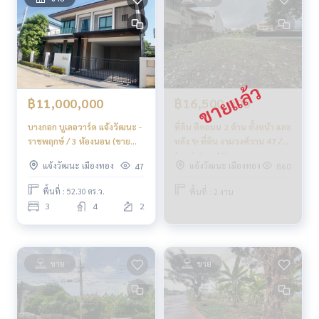
✨ เรารู้ใจคุณมากกว่าที่คุณเคยรู้
ให้คำแนะนำเชิงลึกโดยผู้เชี่ยวชาญในพื้นที่
✨ เราดูแลรับ ‘ฝากขาย’ ไม่มีค่าใช้จ่าย
ดูแลโดยผู้เชี่ยวชาญประจำพื้นที่
ช่วยวางแผน ให้ข้อมูล รักษาผลประโยชน์
฿11,000,000
฿16,500,000
ดูแลตั้งแต่ต้นจนจบกระบวนการขาย
บางกอก บูเลอวาร์ด แจ้งวัฒนะ -
ที่ดิน ติดถนน 2 ด้าน ทั้งหน้า และ
✨ รับซื้อ รับจำนอง
ราชพฤกษ์ / 3 ห้องนอน (ขาย
หลัง ✨ ที่ดิน งามวงศ์วาน 47 /
หากต้องการเงินด่วน บริษัทพร้อมรับซื้อทันที!
พร้อมผู้เช่า), Bangkok
(ขาย), Land Ngamwongwan
แจ้งวัฒนะ เมืองทอง
แจ้งวัฒนะ เมืองทอง
47
860
Boulevard Changwattana -
47 / (SALE) FAH156
_____________________________
Ratchaphruek / 3 Bedrooms
พื้นที่ : 52.30 ตร.ว.
พื้นที่ : 2 งาน
(SALE WITH TENANT)
3
4
2
Follow Us On :
EARK054
Website :
https://homerealestate.co.th
Facebook : HOME - Real Estate Services
IG : homerealestateservices
ขาย
ขาย
Tiktok : homerealestateservices
Youtube : HOME Real Estate Services
#HOMEREALESTATESERVICES