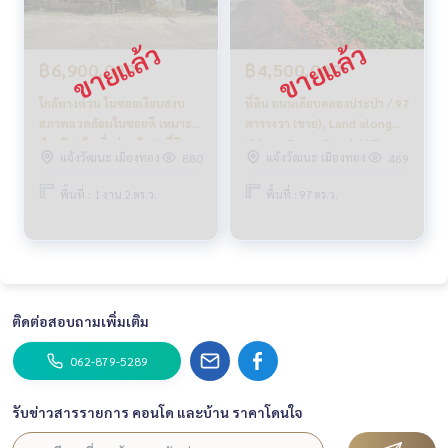
#รับฝากขาย #รับฝากขายบ้าน
#รับฝากขายคอนโด #รับฝากขายที่ดิน
#นายหน้าอสังหา #นายหน้ามืออาชีพ
฿6,900,000
฿4,500,000
ใกล้ทางด่วน ในซอยเงียบสงบ
ที่ดิน ถนนเลียบคลองประปา / 97
สภาพแวดล้อมในซอยดี เหมาะ
ตารางวา (ขาย), Land along
สำหรับสร้างที่อยู่อาศัย ✨ ที่ดิน
Khlong Prapa Road / 97
แจ้งวัฒนะ เมืองทอง
แจ้งวัฒนะ เมืองทอง
880
469
ซ.งามวงศ์วาน 19 แยก 9 /
Square Wa (FOR SALE)
(ขาย), Land Soi
GAMET597
พื้นที่ : 1 งาน 2 ตร.ว.
พื้นที่ : 97 ตร.ว.
Ngamwongwan 19 Yak 9 /
(SALE) FAH099
ติดต่อสอบถามเพิ่มเติม
062-879-5289
รับข่าวสารรายการ คอนโด และบ้าน ราคาโดนใจ