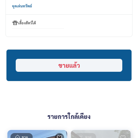
HOME - REAL ESTATE SERVICES
จุดเด่นทรัพย์
Tel :
062-879-5289
LINE : @homethailand (มี@นำ)
เลี้ยงสัตว์ได้
“เพราะเราเชื่อว่าคุณภาพชีวิตที่ดี..
เริ่มต้นจากที่อยู่อาศัย❤️“
_____________________________
รวมดีล วิภาวดี แจ้งวัฒนะ ดอนเมือง
ขายแล้ว
คลิก hashtag 👉 #HOME_VIPHA
_____________________________
HOME - REAL ESTATE SERVICES
บริษัท ที่ปรึกษาอสังหาฯ มืออาชีพ
ที่จะช่วยให้การซื้อ-ขาย ลงตัว เรียบร้อย ราบรื่น
ด้วยทีมงานและประสบการณ์กว่า 1,000 + เคส
รายการใกล้เคียง
✨ เราดูแลเรื่องสินเชื่อ ให้ ’ผู้ซื้อ’
พร้อมดอกเบี้ยพิเศษ เฉพาะลูกค้า HOME เท่านั้น
ขาย
ขาย