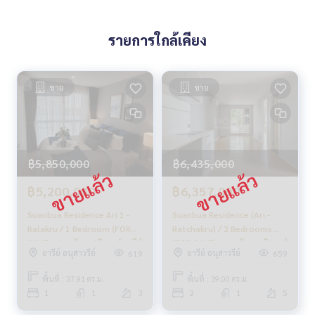
ให้คำแนะนำเชิงลึกโดยผู้เชี่ยวชาญในพื้นที่
✨ เราดูแลรับ ‘ฝากขาย’ ไม่มีค่าใช้จ่าย
รายการใกล้เคียง
ดูแลโดยผู้เชี่ยวชาญประจำพื้นที่
ช่วยวางแผน ให้ข้อมูล รักษาผลประโยชน์
ดูแลตั้งแต่ต้นจนจบกระบวนการขาย
ขาย
ขาย
✨ รับซื้อ รับจำนอง
หากต้องการเงินด่วน บริษัทพร้อมรับซื้อทันที!
___________________________
฿5,850,000
฿6,435,000
Follow Us On :
฿5,200,000
฿6,357,000
Website :
https://homerealestate.co.th
Facebook : HOME - Real Estate Services
Suanbua Residence Ari 1 -
Suanbua Residence (Ari -
IG : homerealestateservices
Ralakru / 1 Bedroom (FOR
Ratchakru) / 2 Bedrooms
Tiktok : homerealestateservices
SALE) , สวนบัว เรสซิเดนซ์ อารีย์
(FOR SALE) , สวนบัว เรสซิเดนซ์
Youtube : HOME Real Estate Services
อารีย์ อนุสาวรีย์
อารีย์ อนุสาวรีย์
619
659
1 - ราชครู / 1 ห้องนอน (ขาย)
(อารีย์ - ราชครู) / 2 ห้องนอน
PLOYW124
(ขาย) PLOYW129
พื้นที่ : 37.91 ตร.ม.
พื้นที่ : 39.00 ตร.ม.
#HOMEREALESTATESERVICES
1
1
3
2
1
5
#รับฝากขาย #รับฝากขายบ้าน
#รับฝากขายคอนโด #รับฝากขายที่ดิน