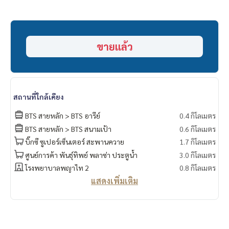
📞 Contact :
HOME - REAL ESTATE SERVICES
ขายแล้ว
Tel :
062-879-5289
LINE : @homethailand (มี@นำ)
“เพราะเราเชื่อว่าคุณภาพชีวิตที่ดี..
เริ่มต้นจากที่อยู่อาศัย❤️“
สถานที่ใกล้เคียง
___________________________
BTS สายหลัก > BTS อารีย์
0.4 กิโลเมตร
BTS สายหลัก > BTS สนามเป้า
0.6 กิโลเมตร
HOME - REAL ESTATE SERVICES
บิ๊กซี ซูเปอร์เซ็นเตอร์ สะพานควาย
1.7 กิโลเมตร
บริษัทอสังหาฯ มืออาชีพ
ศูนย์การค้า พันธุ์ทิพย์ พลาซ่า ประตูน้ำ
3.0 กิโลเมตร
ที่จะช่วยให้การซื้อขาย ลงตัว เรียบร้อย ราบรื่น
ด้วยทีมงานและประสบการณ์กว่า 1,000 + เคส
โรงพยาบาลพญาไท 2
0.8 กิโลเมตร
แสดงเพิ่มเติม
✨ เราดูแลเรื่องสินเชื่อ ให้ ’ผู้ซื้อ’
พร้อมดอกเบี้ยพิเศษ เฉพาะลูกค้า HOME เท่านั้น
✨ เรารู้ใจคุณมากกว่าที่คุณเคยรู้