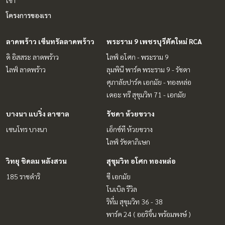
เช่า
โครงการของเรา
ลาดพร้าว เซ็นทรัลลาดพร้าว
พระราม 9 เพชรบุรีตัดใหม่ RCA
ดิ อิสสระ ลาดพร้าว
ไลฟ์ อโศก - พระราม 9
ไลฟ์ ลาดพร้าว
ลุมพินี พาร์ค พระราม 9 - รัชดา
ศุภาลัยปาร์ค เอกมัย - ทองหล่อ
เดอะ ทรี สุขุมวิท 71 - เอกมัย
บางนา แบริ่ง ลาซาล
รัชดา ห้วยขวาง
เซนโทร บางนา
เอ็กซ์ที ห้วยขวาง
ไลฟ์ รัชดาภิเษก
วิทยุ ชิดลม หลังสวน
สุขุมวิท อโศก ทองหล่อ
185 ราชดำริ
ซี เอกมัย
โนเบิล รีวิล
ริทึ่ม สุขุมวิท 36 - 38
พาร์ค 24 ( ออริจิ้น พร้อมพงษ์ )