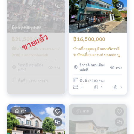
ดูแลตั้งแต่ต้นจนจบกระบวนการขาย
✨ รับซื้อ รับจำนอง
หากต้องการเงินด่วน บริษัทพร้อมรับซื้อทันที!
_____________________________
฿25,000,000
฿16,500,000
฿21,500,000
Follow Us On :
Website :
https://homerealestate.co.th
บ้านเดี่ยวสุดหรู ติดถนนวิภาวดี
ที่ดิน วิภาวดีรังสิต 20 แยก 6-1 /
Facebook : HOME - Real Estate Services
✨ บ้านเดี่ยว แกรนด์ บางกอก บู
(ขาย), Land Vibhavadi
IG : homerealestateservices
เลอวาร์ด วิภาวดี / 3 ห้องนอน
Rangsit 20 Yak 6-1 / (SALE)
Tiktok : homerealestateservices
วิภาวดี ดอนเมือง
วิภาวดี ดอนเมือง
(ขาย), Grand Bangkok
NUB660
893
581
หลักสี่
หลักสี่
Youtube : HOME Real Estate Services
Boulevard Viphavadee / 3
Bedrooms (FOR SALE) T498
พื้นที่ : 62.00 ตร.ว.
พื้นที่ : 1 งาน 72 ตร.ว.
#HOMEREALESTATESERVICES
3
4
2
#รับฝากขาย #รับฝากขายบ้าน
#รับฝากขายคอนโด #รับฝากขายที่ดิน
#นายหน้าอสังหา #นายหน้ามืออาชีพ
เช่า
ขาย