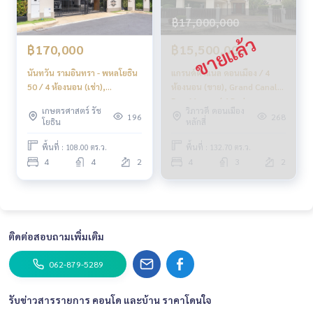
฿17,000,000
฿170,000
฿15,500,000
นันทวัน รามอินทรา - พหลโยธิน
แกรนด์คาแนล ดอนเมือง / 4
50 / 4 ห้องนอน (เช่า),
ห้องนอน (ขาย), Grand Canal
Nantawan Ramintra -
Don Muang / 4 Bedrooms
เกษตรศาสตร์ รัช
วิภาวดี ดอนเมือง
Paholyothin 50 / 4
(FOR SALE) GOLF185
196
268
โยธิน
หลักสี่
Bedrooms (FOR RENT)
TAN401
พื้นที่ : 108.00 ตร.ว.
พื้นที่ : 132.70 ตร.ว.
4
4
2
4
3
2
ติดต่อสอบถามเพิ่มเติม
062-879-5289
รับข่าวสารรายการ คอนโด และบ้าน ราคาโดนใจ