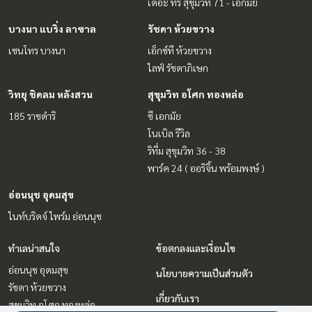
เดอะ ทรี สุขุมวิท 71 - เอกมัย
บางนา แบริ่ง ลาซาล
รัชดา ห้วยขวาง
เซนโทร บางนา
เอ็กซ์ที ห้วยขวาง
ไลฟ์ รัชดาภิเษก
วิทยุ ชิดลม หลังสวน
สุขุมวิท อโศก ทองหล่อ
185 ราชดำริ
ซี เอกมัย
โนเบิล รีวิล
ริทึ่ม สุขุมวิท 36 - 38
พาร์ค 24 ( ออริจิ้น พร้อมพงษ์ )
อ่อนนุช อุดมสุข
ไนท์บริดจ์ ไพร์ม อ่อนนุช
ทำเลน่าสนใจ
ข้อตกลงและเงื่อนไข
อ่อนนุช อุดมสุข
นโยบายความเป็นส่วนตัว
รัชดา ห้วยขวาง
เกี่ยวกับเรา
สุขุมวิท อโศก ทองหล่อ