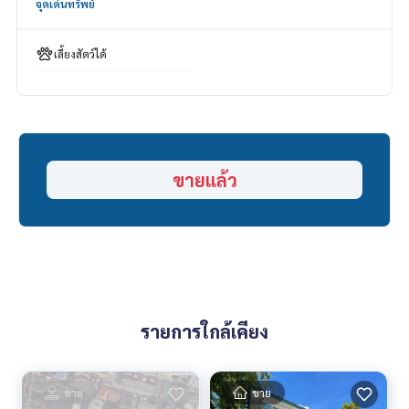
จุดเด่นทรัพย์
Tel :
062-879-5289
LINE : @homethailand (มี@นำ)
เลี้ยงสัตว์ได้
“เพราะเราเชื่อว่าคุณภาพชีวิตที่ดี..
เริ่มต้นจากที่อยู่อาศัย❤️“
_____________________________
HOME - REAL ESTATE SERVICES
ขายแล้ว
บริษัทอสังหาฯ มืออาชีพ
ที่จะช่วยให้การซื้อขาย ลงตัว เรียบร้อย ราบรื่น
ด้วยทีมงานและประสบการณ์กว่า 1,000 + เคส
✨ เราดูแลเรื่องสินเชื่อ ให้ ’ผู้ซื้อ’
พร้อมดอกเบี้ยพิเศษ เฉพาะลูกค้า HOME เท่านั้น
✨ เรารู้ใจคุณมากกว่าที่คุณเคยรู้
ให้คำแนะนำเชิงลึกโดยผู้เชี่ยวชาญในพื้นที่
รายการใกล้เคียง
✨ เราดูแลรับ ‘ฝากขาย’ ไม่มีค่าใช้จ่าย
ดูแลโดยผู้เชี่ยวชาญประจำพื้นที่
ขาย
ขาย
ช่วยวางแผน ให้ข้อมูล รักษาผลประโยชน์