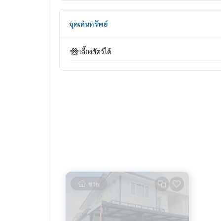
📞 Contact :
จุดเด่นทรัพย์
HOME - REAL ESTATE SERVICES
Tel :
062-879-5289
เลี้ยงสัตว์ได้
LINE : @homethailand (มี@นำ)
“เพราะเราเชื่อว่าคุณภาพชีวิตที่ดี..
เริ่มต้นจากที่อยู่อาศัย❤️“
___________________________
HOME - REAL ESTATE SERVICES
บริษัทอสังหาฯ มืออาชีพ
ที่จะช่วยให้การซื้อขาย ลงตัว เรียบร้อย ราบรื่น
ด้วยทีมงานและประสบการณ์กว่า 1,000 + เคส
✨ เราดูแลเรื่องสินเชื่อ ให้ ’ผู้ซื้อ’
ขาย
พร้อมดอกเบี้ยพิเศษ เฉพาะลูกค้า HOME เท่านั้น
✨ เรารู้ใจคุณมากกว่าที่คุณเคยรู้