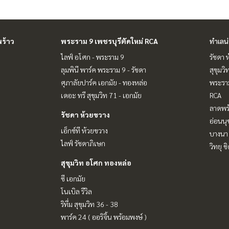
ร้าว
พระราม 9 เพชรบุรีตัดใหม่ RCA
ทำเลน
ไลฟ์ อโศก - พระราม 9
รัชดา 
ลุมพินี พาร์ค พระราม 9 - รัชดา
สุขุมว
ศุภาลัยปาร์ค เอกมัย - ทองหล่อ
พระราม
เดอะ ทรี สุขุมวิท 71 - เอกมัย
RCA
ลาดพร้
รัชดา ห้วยขวาง
อ่อนนุ
เอ็กซ์ที ห้วยขวาง
บางนา 
ไลฟ์ รัชดาภิเษก
วิทยุ 
สุขุมวิท อโศก ทองหล่อ
ซี เอกมัย
โนเบิล รีวิล
ริทึ่ม สุขุมวิท 36 - 38
พาร์ค 24 ( ออริจิ้น พร้อมพงษ์ )