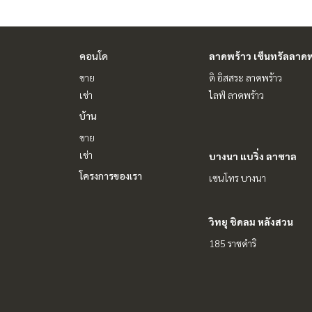
#นายหน้าอสังหา #นายหน้ามืออาชีพ
คอนโด
ลาดพร้าว เซ็นทรัลลาดพ
ขาย
ดิ อิสสระ ลาดพร้าว
เช่า
ไลฟ์ ลาดพร้าว
บ้าน
ขาย
เช่า
บางนา แบริ่ง ลาซาล
โครงการของเรา
เซนโทร บางนา
วิทยุ ชิดลม หลังสวน
185 ราชดำริ