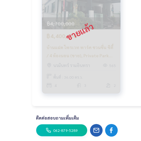
ให้คำแนะนำเชิงลึกโดยผู้เชี่ยวชาญในพื้นที่
✨ เราดูแลรับ ‘ฝากขาย’ ไม่มีค่าใช้จ่าย
ดูแลโดยผู้เชี่ยวชาญประจำพื้นที่
฿4,700,000
ช่วยวางแผน ให้ข้อมูล รักษาผลประโยชน์
ดูแลตั้งแต่ต้นจนจบกระบวนการขาย
฿4,400,000
บ้านแฝด ไพรเวท พาร์ค ชวนชื่น ซิตี้
✨ รับซื้อ รับจำนอง
หากต้องการเงินด่วน บริษัทพร้อมรับซื้อทันที!
/ 4 ห้องนอน (ขาย), Private Park
Chuanchuen City / Semi-
นวมินทร์ รามอินทรา
565
___________________________
Detached House 4 Bedrooms
พื้นที่ : 36.00 ตร.ว.
(FOR SALE) TAN733
Follow Us On :
4
3
2
Website :
https://homerealestate.co.th
Facebook : HOME - Real Estate Services
IG : homerealestateservices
Tiktok : homerealestateservices
Youtube : HOME Real Estate Services
ติดต่อสอบถามเพิ่มเติม
#HOMEREALESTATESERVICES
062-879-5289
#รับฝากขาย #รับฝากขายบ้าน
#รับฝากขายคอนโด #รับฝากขายที่ดิน