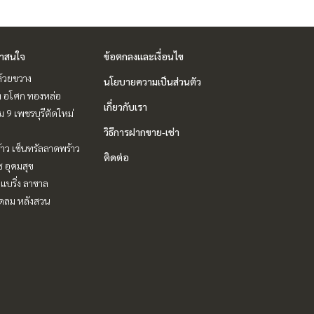
่าสนใจ
ข้อตกลงและเงื่อนไข
ห้วยขวาง
นโยบายความเป็นส่วนตัว
ิท อโศก ทองหล่อ
เกี่ยวกับเรา
 9 เพชรบุรีตัดใหม่
วิธีการฝากขาย-เช่า
าว เซ็นทรัลลาดพร้าว
ติดต่อ
ช อุดมสุข
แบริ่ง ลาซาล
ชิดลม หลังสวน