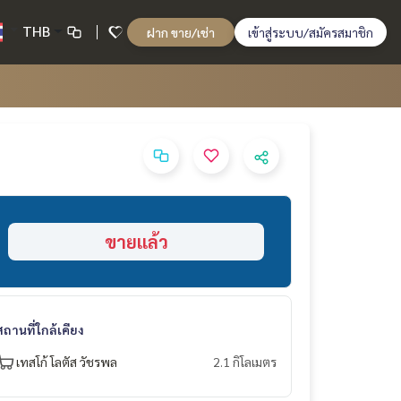
THB
ฝาก ขาย/เช่า
เข้าสู่ระบบ/สมัครสมาชิก
ขายแล้ว
สถานที่ใกล้เคียง
เทสโก้ โลตัส วัชรพล
2.1 กิโลเมตร