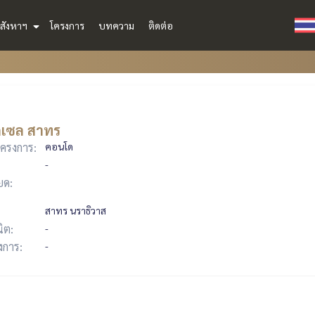
สังหาฯ
โครงการ
บทความ
ติดต่อ
กเซล สาทร
ครงการ:
คอนโด
-
ยด:
สาทร นราธิวาส
ิต:
-
รงการ:
-