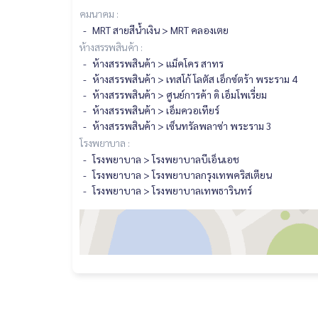
คมนาคม :
MRT สายสีน้ำเงิน > MRT คลองเตย
ห้างสรรพสินค้า :
ห้างสรรพสินค้า > แม็คโคร สาทร
ห้างสรรพสินค้า > เทสโก้ โลตัส เอ็กซ์ตร้า พระราม 4
ห้างสรรพสินค้า > ศูนย์การค้า ดิ เอ็มโพเรี่ยม
ห้างสรรพสินค้า > เอ็มควอเทียร์
ห้างสรรพสินค้า > เซ็นทรัลพลาซ่า พระราม 3
โรงพยาบาล :
โรงพยาบาล > โรงพยาบาลบีเอ็นเอช
โรงพยาบาล > โรงพยาบาลกรุงเทพคริสเตียน
โรงพยาบาล > โรงพยาบาลเทพธารินทร์