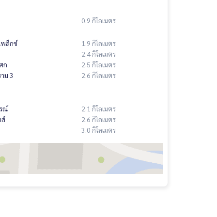
0.9 กิโลเมตร
พล็กซ์
1.9 กิโลเมตร
2.4 กิโลเมตร
โศก
2.5 กิโลเมตร
ราม 3
2.6 กิโลเมตร
รณ์
2.1 กิโลเมตร
ส์
2.6 กิโลเมตร
3.0 กิโลเมตร