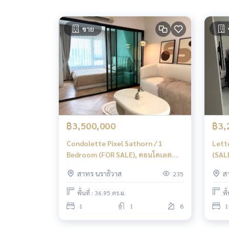
ขาย
฿3,500,000
฿3,
Condolette Pixel Sathorn / 1
Lett
Bedroom (FOR SALE), คอนโดเลต
(SAL
พิกเซล สาทร / 1 ห้องนอน (ขาย)
สาทร 
สาทร นราธิวาส
ส
235
PT116
DO2
พื้นที่ : 36.95 ตร.ม.
พื
1
1
8
1