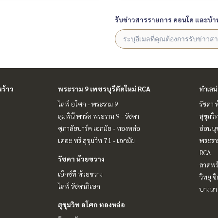
รับข่าวสารรายการ คอนโด และบ้า
ร้าว
พระราม 9 เพชรบุรีตัดใหม่ RCA
ทำเลน
ไลฟ์ อโศก - พระราม 9
รัชดา 
ลุมพินี พาร์ค พระราม 9 - รัชดา
สุขุมว
ศุภาลัยปาร์ค เอกมัย - ทองหล่อ
อ่อนนุ
เดอะ ทรี สุขุมวิท 71 - เอกมัย
พระราม
RCA
รัชดา ห้วยขวาง
ลาดพร้
เอ็กซ์ที ห้วยขวาง
วิทยุ 
ไลฟ์ รัชดาภิเษก
บางนา 
สุขุมวิท อโศก ทองหล่อ